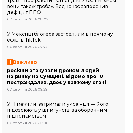
Трамп про ракети Patriot для України: «Нам
вони також треба». Водночас заперечив
дефіцит ППО
07 серпня 2026 08:02
У Мексиці блогера застрелили в прямому
ефірі в TikTok
06 серпня 2026 23:43
Важливо
росіяни атакували дроном людей
на ринку на Сумщині. Відомо про 10
постраждалих, двоє у важкому стані
07 серпня 2026 09:29
У Німеччині затримали українця — його
підозрюють у шпигунстві за оборонним
підприємством
06 серпня 2026 20:06