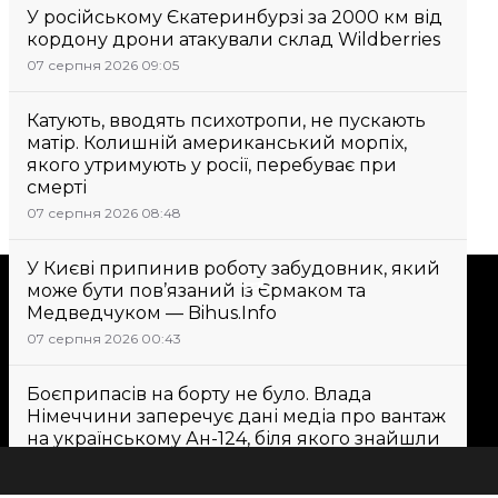
У російському Єкатеринбурзі за 2000 км від
кордону дрони атакували склад Wildberries
07 серпня 2026 09:05
Катують, вводять психотропи, не пускають
матір. Колишній американський морпіх,
якого утримують у росії, перебуває при
смерті
07 серпня 2026 08:48
У Києві припинив роботу забудовник, який
Підтримати
може бути пов’язаний із Єрмаком та
Медведчуком — Bihus.Info
07 серпня 2026 00:43
Підтримай hromadske.
Ми працюємо для тебе та
Боєприпасів на борту не було. Влада
завдяки тобі. Будь нашим
Німеччини заперечує дані медіа про вантаж
другом
на українському Ан-124, біля якого знайшли
дрон
07 серпня 2026 10:33