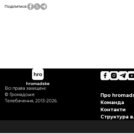
Поділитися
:
Всі права захищені:
©
Громадське
Про hromad
Телебачення
,
2013-2026.
Команда
Контакти
Структура в