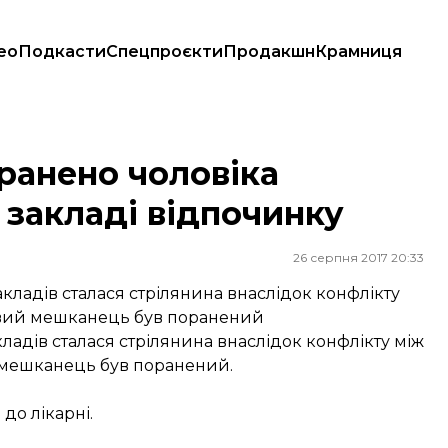
ео
Подкасти
Спецпроєкти
Продакшн
Крамниця
ладі відпочинку
ранено чоловіка
 закладі відпочинку
26 серпня 2017 20:33
кладів сталася стрілянина внаслідок конфлікту
евий мешканець був поранений
ладів сталася стрілянина внаслідок конфлікту між
 мешканець був поранений.
до лікарні.