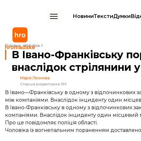
Новини
Тексти
Думки
Від
В Івано-Франківську поранено чоловіка внаслідок стрілянини у зак
Головна
Україна
В Івано-Франківську по
внаслідок стрілянини у
Марія Леонова
Старша редакторка SM
В Івано—Франківську в одному з відпочинкових за
між компаніями. Внаслідок інциденту один місц
В Івано-Франківську в одному з відпочинкових зак
компаніями. Внаслідок інциденту один місцевий
Про це
повідомляє
поліція області.
Чоловіка із вогнепальним пораненням доставлено 