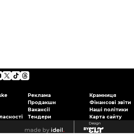
ske
Реклама
Крамниця
Продакшн
Фінансові звіти
Вакансії
Наші політики
ласності
Тендери
Карта сайту
Design
elt
ideil