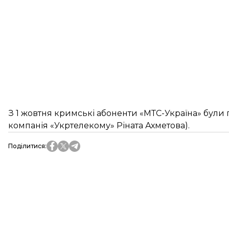
З 1 жовтня кримські абоненти «МТС-Україна» були
компанія «Укртелекому» Ріната Ахметова).
Поділитися
: