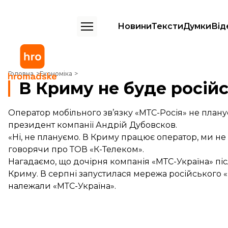
Новини
Тексти
Думки
Від
В Криму не буде російського МТС – заява
Головна
Економіка
В Криму не буде російс
Оператор мобільного зв’язку «МТС-Росія» не план
президент компанії Андрій Дубовсков.
«Ні, не плануємо. В Криму працює оператор, ми не 
говорячи про ТОВ «К-Телеком».
Нагадаємо, що дочірня компанія «МТС-Україна» піс
Криму. В серпні запустилася мережа російського «
належали «МТС-Україна».