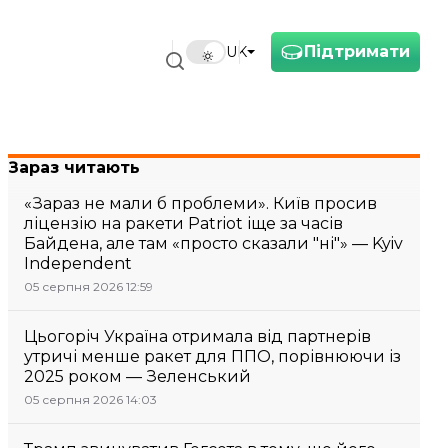
Підтримати
UK
Зараз читають
«Зараз не мали б проблеми». Київ просив
ліцензію на ракети Patriot іще за часів
Байдена, але там «просто сказали "ні"» — Kyiv
Independent
05 серпня 2026 12:59
Цьогоріч Україна отримала від партнерів
утричі менше ракет для ППО, порівнюючи із
2025 роком — Зеленський
05 серпня 2026 14:03