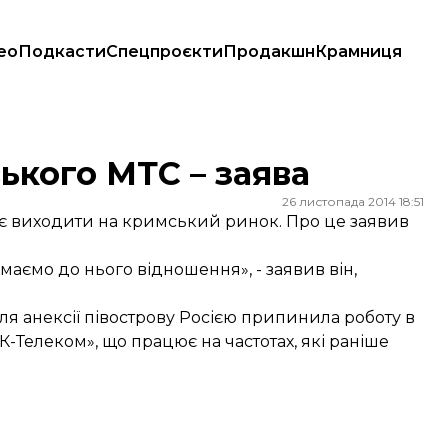
ео
Подкасти
Спецпроєкти
Продакшн
Крамниця
ького МТС – заява
26 листопада 2014 18:51
ує виходити на кримський ринок. Про це заявив
маємо до нього відношення», - заявив він,
ля анексії півострову Росією припинила роботу в
К-Телеком», що працює на частотах, які раніше