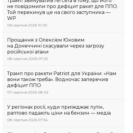
Трамп звинуватив Гегсета в тому, що його
не повідомили про дефіцит ракет для ППО.
Той перекинув це на свого заступника —
WP
06 серпня 2026 10:05
Прощання з Олексієм Юковим
на Донеччині скасували через загрозу
російської атаки
08 серпня 2026 07:23
Трамп про ракети Patriot для України: «Нам
вони також треба». Водночас заперечив
дефіцит ППО
07 серпня 2026 08:02
У регіонах росії, куди приїжджає путін,
раптово падають ціни на бензин — медіа
08 серпня 2026 07:54