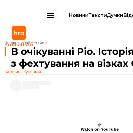
Новини
Тексти
Думки
Від
В очікуванні Ріо. Історія перша: чемпіонка світу з фехтування на віз
Головна
Лайфстайл
В очікуванні Ріо. Істор
з фехтування на візках
Катерина Куницька
Watch on YouTube