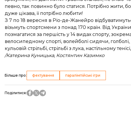
певно, так повинно було статися. Потрібно жити, бо
дуже цікава, її потрібно любити!
З 7 по 18 вересня в Ріо-де-Жанейро відбуватимуться
візьмуть спортсмени з понад 170 країн. Від України
позмагатися за першість у 14 видах спорту, зокрем
велосипедному спорті, волейболі сидячи, голболі, д
кульовій стрільбі, стрільбі з лука, настільному теніс
/Катерина Куницька, Костянтин Казимко
Більше про
:
фехтування
паралімпійські ігри
Поділитися
: