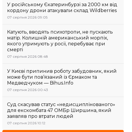
У російському Єкатеринбурзі за 2000 км від
кордону дрони атакували склад Wildberries
07 серпня 2026 09:05
Катують, вводять психотропи, не пускають
матір. Колишній американський морпіх,
якого утримують у росії, перебуває при
смерті
07 серпня 2026 08:48
У Києві припинив роботу забудовник, який
може бути пов’язаний із Єрмаком та
Медведчуком — Bihus.Info
07 серпня 2026 00:43
Суд скасував статус «недисциплінованого»
для екскомбата 47 ОМБр Ширшина, який
заявляв про втрати людей
07 серпня 2026 10:12