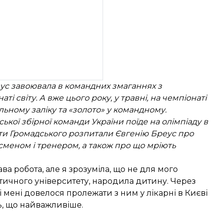
еус завоювала в командних змаганнях з
ті світу. А вже цього року, у травні, на чемпіонаті
альному заліку та «золото» у командному.
ської збірної команди України поїде на олімпіаду в
істи Громадського розпитали Євгенію Бреус про
тсменом і тренером, а також про що мріють
а робота, але я зрозуміла, що не для мого
тичного університету, народила дитину. Через
мені довелося пролежати з ним у лікарні в Києві
сь, що найважливіше.