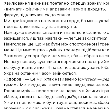
Хвилювання виникає поетапно: спершу зранку, ко
«вигнати» фізичними вправами і воно відходить, і 
фартух, підключаєшся до станка.
Ми приїжджаємо на змагання гордо, бо ми — украї
програв, але повага у нас присутня.
Нам дуже важливі спаринги і наявність сильного с
захищатися, у шпазі навпаки — легше захиститися, 
Найголовніше, що має бути між спортсменом і трен
мене. Це мистецтво – уміння тренера підібрати кл
Заздрості у спорті бути не може, хіба — образа на с
Не всі у нашому суспільстві нормально нас сприйма
всі будуть дивитися. Я на це не звертаю уваги. У Є
Україна останнім часом змінюється.
«Здорові» — це ми їх так називаємо (
сміється — ред
гумор». Ми, люди, які мають певні вади, вже не пом
Головна мрія — перемогти на паралімпійських іграх
«Мама, а коли в нас буде свій дім?», то мета тільки
У житті певно мають бути труднощі, щось має «баба
зрозуміли, як далі жити. Травма сталася, не знаю 