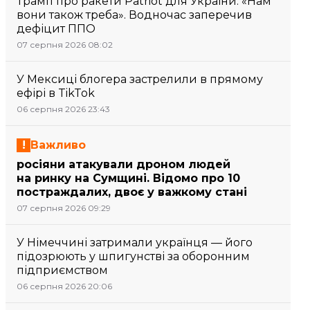
Трамп про ракети Patriot для України: «Нам
вони також треба». Водночас заперечив
дефіцит ППО
07 серпня 2026 08:02
У Мексиці блогера застрелили в прямому
ефірі в TikTok
06 серпня 2026 23:43
Важливо
росіяни атакували дроном людей
на ринку на Сумщині. Відомо про 10
постраждалих, двоє у важкому стані
07 серпня 2026 09:29
У Німеччині затримали українця — його
підозрюють у шпигунстві за оборонним
підприємством
06 серпня 2026 20:06