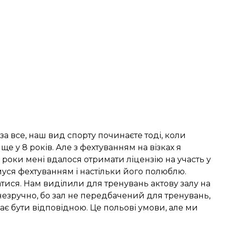
за все, наш вид спорту починаєте тоді, коли
ще у 8 років. Але з фехтуванням на візках я
3 роки мені вдалося отримати ліцензію на участь у
ймуся фехтуванням і настільки його полюблю.
атися. Нам виділили для тренувань актову залу на
незручно, бо зал не передбачений для тренувань,
має бути відповідною. Це польові умови, але ми