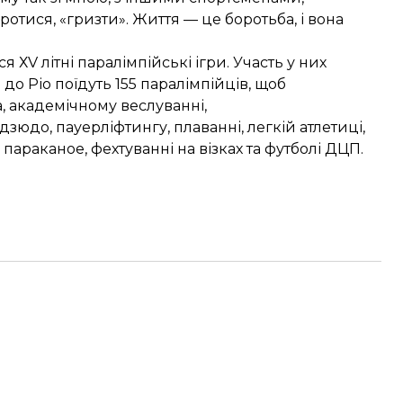
ротися, «гризти». Життя — це боротьба, і вона
 ХV літні паралімпійські ігри. Участь у них
 до Ріо поїдуть 155 паралімпійців, щоб
а, академічному веслуванні,
зюдо, пауерліфтингу, плаванні, легкій атлетиці,
і, параканое, фехтуванні на візках та футболі ДЦП.