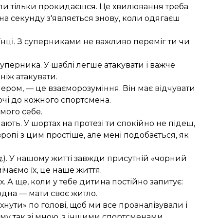
ли тільки прокидаєшся. Це хвилювання треба
на секунду з'являється знову, коли одягаєш
нці. З суперниками не важливо переміг ти чи
уперника. У шаблі легше атакувати і важче
ніж атакувати.
ером, — це взаєморозуміння. Він має відчувати
ючі до кожного спортсмена.
амого себе.
ють. У шортах на протезі ти спокійно не підеш,
вропі з цим простіше, але мені подобається, як
.
). У нашому житті завжди присутній «чорний
ічаємо їх, це наше життя.
. А ще, коли у тебе дитина постійно запитує:
 одна — мати своє житло.
хнути» по голові, щоб ми все проаналізували і
чому так зі мною, з іншими спортсменами,