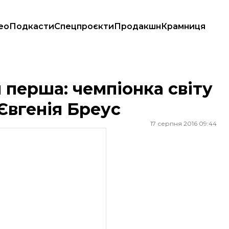
ео
Подкасти
Спецпроєкти
Продакшн
Крамниця
ках Євгенія Бреус
ія перша: чемпіонка світу
 Євгенія Бреус
17 серпня 2016 09:44