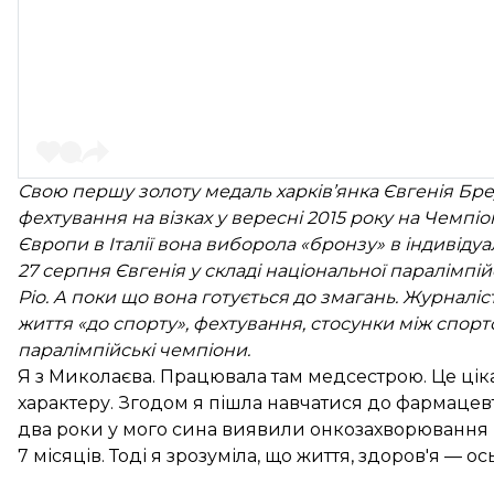
Свою першу золоту медаль харків’янка Євгенія Бр
фехтування на візках у вересні 2015 року на Чемпіона
Європи в Італії вона виборола «бронзу» в індивіду
27 серпня Євгенія у складі національної паралімпій
Ріо. А поки що вона готується до змагань. Журнал
життя «до спорту», фехтування, стосунки між спор
паралімпійські чемпіони.
Я з Миколаєва. Працювала там медсестрою. Це цікав
характеру. Згодом я пішла навчатися до фармацев
два роки у мого сина виявили онкозахворювання і 
7 місяців. Тоді я зрозуміла, що життя, здоров'я — о