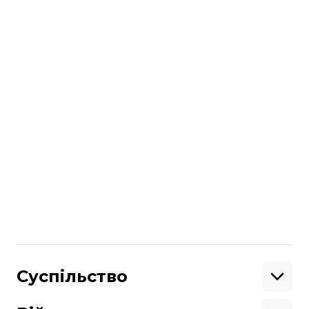
приміщення однієї з торговельних
мереж. Там росіяни спричинили
руйнування в 1000 м² та пожежу на
площі 400 м². Три співробітники складу
загинули, ще сім — отримали
поранення.
Авторка:
Анетт Абрамова
Більше про
:
Одеса
російсько-українська війна
день жалоби
Поділитися
:
Суспільство
Освіта