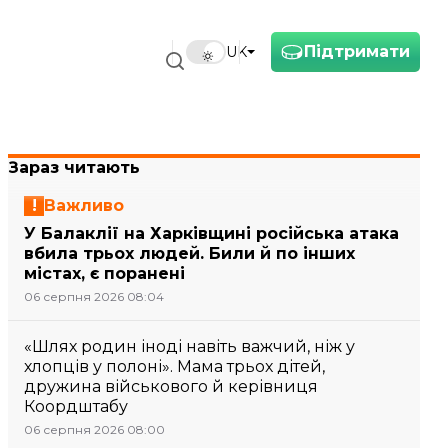
Підтримати
UK
Зараз читають
Важливо
У Балаклії на Харківщині російська атака
вбила трьох людей. Били й по інших
містах, є поранені
06 серпня 2026 08:04
«Шлях родин іноді навіть важчий, ніж у
хлопців у полоні». Мама трьох дітей,
дружина військового й керівниця
Коордштабу
06 серпня 2026 08:00