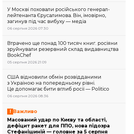
У Москві поховали російського генерал-
лейтенанта Єрусалимова. Він, імовірно,
загинув під час вибуху — медіа
06 серпня 2026 07:30
Втрачено ще понад 100 тисяч книг. росіяни
зруйнували резервний склад видавництва
BookChef
05 серпня 2026 21:09
США відновили обмін розвідданими
з Україною на попередньому рівні.
Це допомагає бити вглиб росії — Politico
06 серпня 2026 08:36
Важливо
Масований удар по Києву та області,
дефіцит ракет для ППО, нова підозра
Стефанішиній — головне за 5 серпня