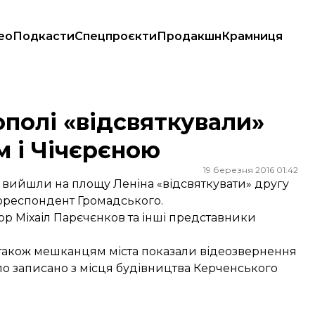
ео
Подкасти
Спецпроєкти
Продакшн
Крамниця
им і Чічєрєною
полі «відсвяткували»
м і Чічєрєною
19 березня 2016 01:42
 вийшли на площу Леніна «відсвяткувати» другу
кореспондент Громадського.
тор Міхаіл Парєчєнков та інші представники
, також мешканцям міста показали відеозвернення
було записано з місця будівництва Керченського