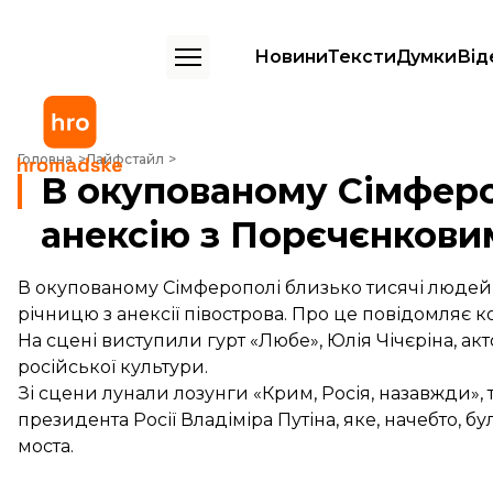
Новини
Тексти
Думки
Від
В окупованому Сімферополі «відсвяткували» анексію з Порєчєнков
Головна
Лайфстайл
В окупованому Сімферо
анексію з Порєчєнкови
В окупованому Сімферополі близько тисячі людей
річницю з анексії півострова. Про це повідомляє 
На сцені виступили гурт «Любе», Юлія Чічєріна, ак
російської культури.
Зі сцени лунали лозунги «Крим, Росія, назавжди»
президента Росії Владіміра Путіна, яке, начебто, 
моста.