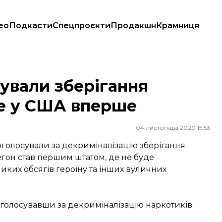
ео
Подкасти
Спецпроєкти
Продакшн
Крамниця
у США вперше
зували зберігання
ке у США вперше
04 листопада 2020 15:53
оголосували за декриміналізацію зберігання
егон став першим штатом, де не буде
ликих обсягів героїну та інших вуличних
голосувавши за декриміналізацію наркотиків.