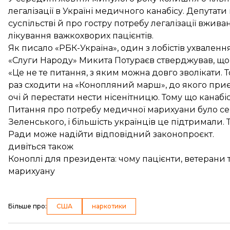
легалізації в Україні медичного канабісу. Депута
суспільстві й про гостру потребу легалізації вжива
лікування важкохворих пацієнтів.
Як
писало
«РБК-Україна», один з лобістів ухваленн
«Слуги Народу» Микита Потураєв стверджував, що б
«Це не те питання, з яким можна довго зволікати. 
раз сходити на «Конопляний марш», до якого приє
очі й перестати нести нісенітницю. Тому що канабі
Питання про потребу медичної марихуани було с
Зеленського, і більшість українців це підтримали
Ради може надійти відповідний законопроєкт.
дивіться також
Коноплі для президента: чому пацієнти, ветерани 
марихуану
Більше про
:
США
наркотики