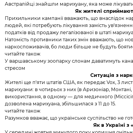
Австралійці знайшли марихуану, яка може лікуват
Як жителі сприймают
Прихильники кампанії вважають, що внаслідок нар
людей, які потребують лікування замість ув'язнен
податків від продажу легалізованої в штаті мари
Натомість противники таких змін вважають, що но
наркоспоживачів, бо люди більше не будуть бояти
читайте також
У варшавському зоопарку слонам даватимуть кана
стресом
Ситуація з нар
Жителі ще п'яти штатів США, як
передає
Vox, 3 лис
марихуани: в чотирьох з них (в Аризоніар, Монтані
використання, в одному — для медичного (Міссісіпі)
дозволена марихуана, збільшилася з 11 до 15.
читайте також
Разумков вважає, що українське суспільство не гото
Як в Україні з
У середині жовтня минулого року колишня очіль