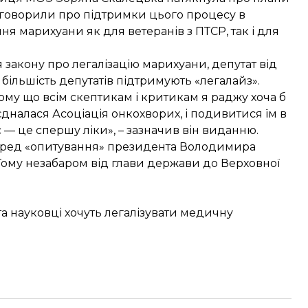
ти говорили про підтримки цього процесу в
ння марихуани як для ветеранів з ПТСР, так і для
я закону про легалізацію марихуани, депутат від
ільшість депутатів підтримують «легалайз».
Тому що всім скептикам і критикам я раджу хоча б
дналася Асоціація онкохворих, і подивитися їм в
с — це спершу ліки», – зазначив він виданню.
еред «опитування» президента Володимира
. Тому незабаром від глави держави до Верховної
та науковці хочуть легалізувати медичну