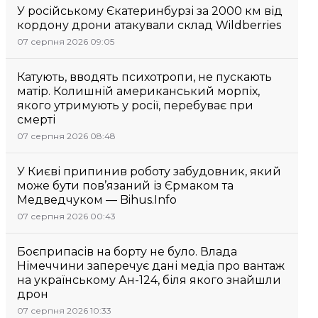
У російському Єкатеринбурзі за 2000 км від
кордону дрони атакували склад Wildberries
07 серпня 2026 09:05
Катують, вводять психотропи, не пускають
матір. Колишній американський морпіх,
якого утримують у росії, перебуває при
смерті
07 серпня 2026 08:48
У Києві припинив роботу забудовник, який
може бути пов’язаний із Єрмаком та
Медведчуком — Bihus.Info
07 серпня 2026 00:43
Боєприпасів на борту не було. Влада
Німеччини заперечує дані медіа про вантаж
на українському Ан-124, біля якого знайшли
дрон
07 серпня 2026 10:33