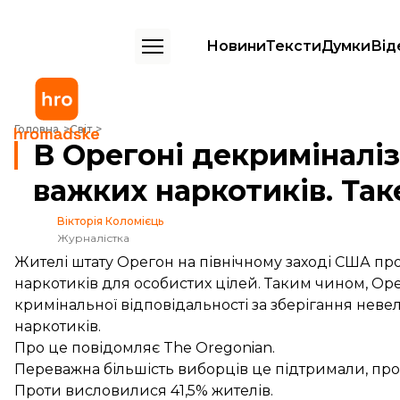
Новини
Тексти
Думки
Від
В Орегоні декриміналізували зберігання важких наркотиків. Таке 
Головна
Світ
В Орегоні декриміналі
важких наркотиків. Та
Вікторія Коломієць
Журналістка
Жителі штату Орегон на північному заході США пр
наркотиків для особистих цілей. Таким чином, Ор
кримінальної відповідальності за зберігання неве
наркотиків.
Про це
повідомляє
The Oregonian.
Переважна більшість виборців це підтримали, про
Проти висловилися 41,5% жителів.