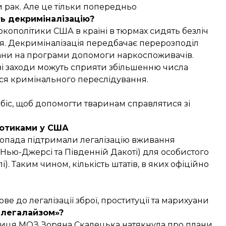
и рак. Але це тільки попередньо
ь декриміналізацію?
кополітики США в країні в тюрмах сидять безліч
ня. Декриміналізація передбачає перерозподіл
хуани на програми допомоги наркоспоживачів.
ві заходи можуть сприяти збільшенню числа
ся кримінального переслідування.
біс, щоб допомогти тваринам справлятися зі
котиками у США
топада підтримали легалізацію вживання
, Нью-Джерсі та Південній Дакоті) для особистого
. Таким чином, кількість штатів, в яких офіційно
ве до легалізації зброї, проституції та марихуани
 «легалайзом»?
ниця МОЗ Зоряна Скалецька натякнула про плани