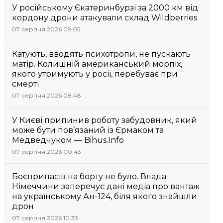
У російському Єкатеринбурзі за 2000 км від
кордону дрони атакували склад Wildberries
07 серпня 2026 09:05
Катують, вводять психотропи, не пускають
матір. Колишній американський морпіх,
якого утримують у росії, перебуває при
смерті
07 серпня 2026 08:48
У Києві припинив роботу забудовник, який
може бути пов’язаний із Єрмаком та
Медведчуком — Bihus.Info
07 серпня 2026 00:43
Боєприпасів на борту не було. Влада
Німеччини заперечує дані медіа про вантаж
на українському Ан-124, біля якого знайшли
дрон
07 серпня 2026 10:33