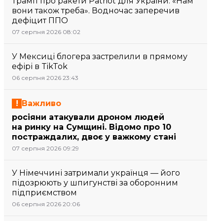
Трамп про ракети Patriot для України: «Нам
вони також треба». Водночас заперечив
дефіцит ППО
07 серпня 2026 08:02
У Мексиці блогера застрелили в прямому
ефірі в TikTok
06 серпня 2026 23:43
Важливо
росіяни атакували дроном людей
на ринку на Сумщині. Відомо про 10
постраждалих, двоє у важкому стані
07 серпня 2026 09:29
У Німеччині затримали українця — його
підозрюють у шпигунстві за оборонним
підприємством
06 серпня 2026 20:06