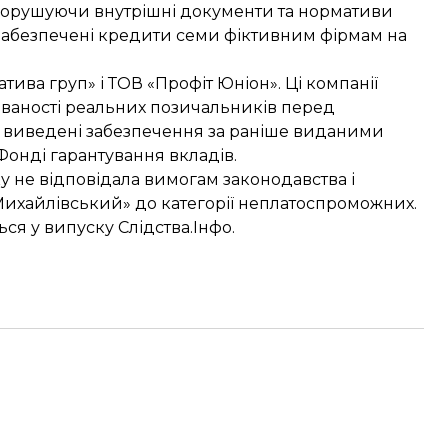
порушуючи
внутрішні документи та нормативи
незабезпечені кредити семи фіктивним фірмам на
тива груп» і ТОВ «Профіт Юніон». Ці компанії
ваності реальних позичальників перед
и виведені забезпечення за раніше виданими
онді гарантування вкладів.
нку не відповідала вимогам законодавства і
Михайлівський» до категорії неплатоспроможних.
я у випуску Слідства.Інфо.