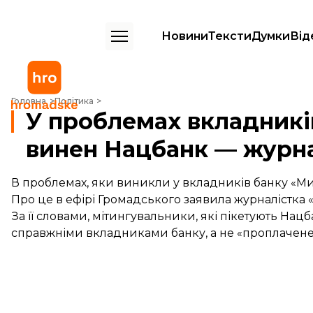
Новини
Тексти
Думки
Від
У проблемах вкладників «Михайлівського» винен Нацбанк — журнал
Головна
Політика
У проблемах вкладникі
винен Нацбанк — журн
В проблемах, яки виникли у вкладників банку «М
Про це в ефірі Громадського заявила журналістка 
За її словами, мітингувальники, які пікетують Нац
справжніми вкладниками банку, а не «проплачене