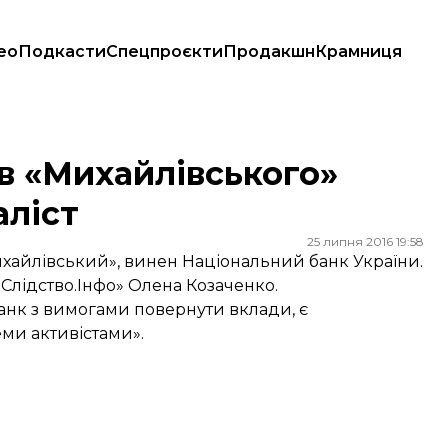
ео
Подкасти
Спецпроєкти
Продакшн
Крамниця
іст
в «Михайлівського»
аліст
25 липня 2016 19:58
ихайлівський», винен Національний банк України.
«Слідство.Інфо» Олена Козаченко.
банк з вимогами повернути вклади, є
ми активістами».