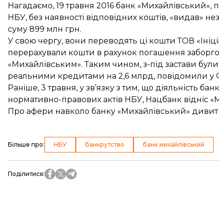
Нагадаємо, 19 травня 2016 банк «Михайлівський»,
НБУ, без наявності відповідних коштів, «видав» 
суму 899 млн грн.
У свою чергу, вони переводять ці кошти ТОВ «Ініціа
перерахували кошти в рахунок погашення заборго
«Михайлівським». Таким чином, з-під застави бул
реальними кредитами на 2,6 млрд, повідомили у Ф
Раніше, 3 травня, у зв’язку з тим, що діяльність ба
нормативно-правових актів НБУ, Нацбанк відніс «
Про афери навколо банку «Михайлівський» дивитьс
Більше про
:
НБУ
банкрутство
банк михайлівський
Поділитися
: