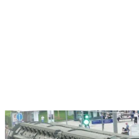
російська міжконтинентальна б
Telegram / Головне управл
У росії 1 листопада відбулися невдалі випробува
«Ярс», яка є основною в наземному компоненті стр