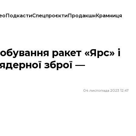
ео
Подкасти
Спецпроєкти
Продакшн
Крамниця
ми ядерної зброї — розвідка
обування ракет «Ярс» і
 ядерної зброї —
04 листопада 2023 12:47