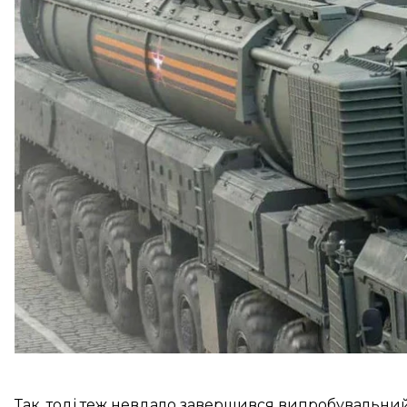
Про це
повідомили
в Головному управлінні розвід
Запуск ракети «Ярс» із космодрому «Плесецьк» (Арх
«Кура» (Камчатка) здійснив бойовий розрахунок 33 
призначення ЗС рф.
За даними української розвідки, ракета «Ярс» збил
штабних навчань стратегічних ядерних сил рф 25 
Так, тоді теж невдало завершився випробувальний