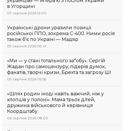
українців» — інтерв’ю з послом України
в Угорщині
07 серпня 2026 12:00
Українські дрони уразили позиції
російської ППО, зокрема С-400. Ними росія
також б'є по Україні — Мадяр
09 серпня 2026 09:41
«Ми — у стані тотального за*обу». Сергій
Жадан про самоцензуру, лідерів думок,
фанатів, творчі кризи, Брехта та загрозу ШІ
09 серпня 2026 09:55
«Шлях родин іноді навіть важчий, ніж у
хлопців у полоні». Мама трьох дітей,
дружина військового й керівниця
Коордштабу
06 серпня 2026 08:00