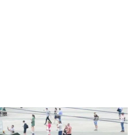
алістична ракета РС-24 «Ярс»
іння розвідки МО України
ння міжконтинентальної балістичної ракети РС—24
атегічних ядерних сил рф.