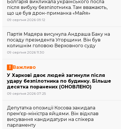
Болгарія викликала українського посла
після вибуху безпілотника. Там вважають,
що це був дрон-приманка «Майя»
09 серпня 2026 09:12
Партія Мадяра висунула Андраша Баку на
посаду президента Угорщини. Він був
колишнім головою Верховного суду
09 серпня 2026 11:30
Важливо
У Харкові двоє людей загинули після
удару безпілотника по будинку. Більше
десятка поранених (ОНОВЛЕНО)
09 серпня 2026 07:25
Депутатка опозиції Косова закидала
прем'єр-міністра яйцями. Він відклав
висування кандидатури на спікера
парламенту