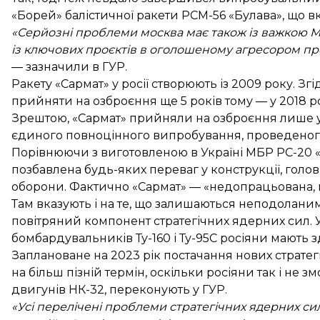
«Борей» балістичної ракети РСМ-56 «Булава», що вк
«Серйозні проблеми москва має також із важкою М
із ключових проєктів в оголошеному агресором про
— зазначили в ГУР.
Ракету «Сармат» у росії створюють із 2009 року. З
прийняти на озброєння ще 5 років тому — у 2018 ро
Зрештою, «Сармат» прийняли на озброєння лише у в
єдиного повноцінного випробування, проведеного 
Порівнюючи з виготовленою в Україні МБР РС-20 «В
позбавлена будь-яких переваг у конструкції, голо
оборони. Фактично «Сармат» — «недопрацьована, н
Там вказують і на те, що залишаються неподоланим
повітряний компонент стратегічних ядерних сил. 
бомбардувальників Ту-160 і Ту-95С росіяни мають з
Заплановане на 2023 рік постачання нових страте
на більш пізній термін, оскільки росіяни так і не 
двигунів НК-32, переконують у ГУР.
«Усі перелічені проблеми стратегічних ядерних с