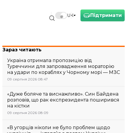
Підтримати
UK
Зараз читають
Україна отримала пропозицію від
Туреччини для запровадження мораторію
на удари по кораблях у Чорному морі — МЗС
09 серпня 2026 08:47
«Дуже боляче та виснажливо». Син Байдена
розповів, що рак експрезидента поширився
на кістки
09 серпня 2026 08:09
«В угорців ніколи не було проблем щодо