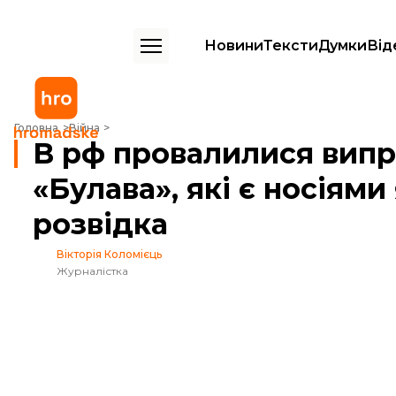
Новини
Тексти
Думки
Від
В рф провалилися випробування ракет «Ярс» і «Булава», які є носія
Головна
Війна
В рф провалилися випр
«Булава», які є носіями
розвідка
Вікторія Коломієць
Журналістка