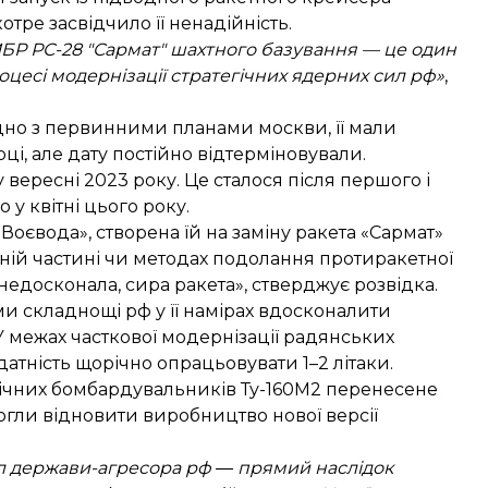
отре засвідчило її ненадійність.
БР РС-28 "Сармат" шахтного базування — це один
цесі модернізації стратегічних ядерних сил рф»
,
гідно з первинними планами москви, її мали
ці, але дату постійно відтерміновували.
ересні 2023 року. Це сталося після першого і
у квітні цього року.
оєвода», створена їй на заміну ракета «Сармат»
вній частині чи методах подолання протиракетної
едосконала, сира ракета», стверджує розвідка.
и складнощі рф у її намірах вдосконалити
У межах часткової модернізації радянських
датність щорічно опрацьовувати 1–2 літаки.
гічних бомбардувальників Ту-160М2 перенесене
змогли відновити виробництво нової версії
ил держави-агресора рф ― прямий наслідок