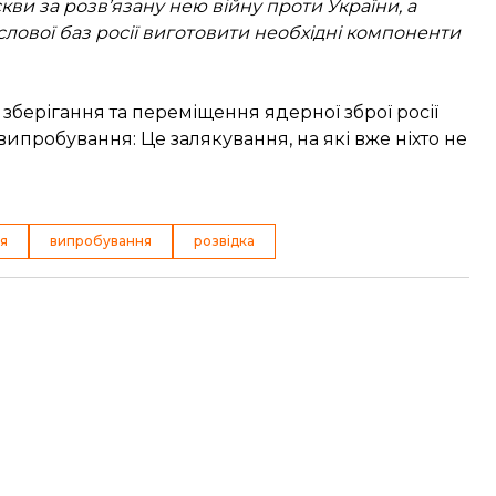
кви за розв’язану нею війну проти України, а
лової баз росії виготовити необхідні компоненти
 зберігання та переміщення ядерної зброї росії
ипробування: Це залякування, на які вже ніхто не
я
випробування
розвідка