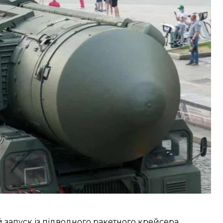
ки Міністерства оборони України.
ангельська область рф) по цілі на полігоні
ракетної армії ракетних військ стратегічного
ася з курсу, як і під час попередніх командно-
жовтня 2023 року.
 запуск із підводного ракетного крейсера