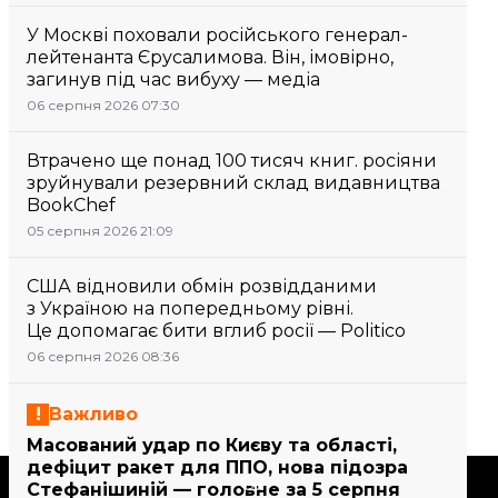
У Москві поховали російського генерал-
лейтенанта Єрусалимова. Він, імовірно,
загинув під час вибуху — медіа
06 серпня 2026 07:30
Втрачено ще понад 100 тисяч книг. росіяни
зруйнували резервний склад видавництва
BookChef
05 серпня 2026 21:09
США відновили обмін розвідданими
з Україною на попередньому рівні.
Це допомагає бити вглиб росії — Politico
06 серпня 2026 08:36
Важливо
Масований удар по Києву та області,
дефіцит ракет для ППО, нова підозра
Підтримати
Стефанішиній — головне за 5 серпня