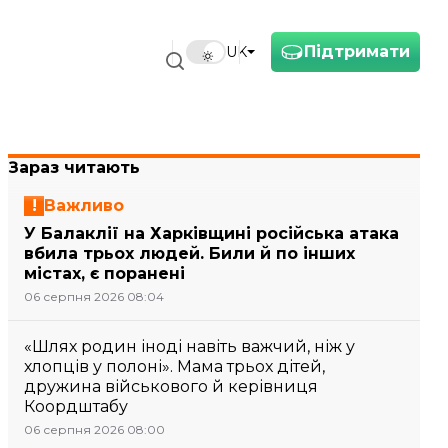
Підтримати
UK
Зараз читають
Важливо
У Балаклії на Харківщині російська атака
вбила трьох людей. Били й по інших
містах, є поранені
06 серпня 2026 08:04
«Шлях родин іноді навіть важчий, ніж у
хлопців у полоні». Мама трьох дітей,
дружина військового й керівниця
Коордштабу
06 серпня 2026 08:00