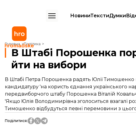
Новини
Тексти
Думки
Від
В Штабі Порошенка порадили Тимошенко не йти на вибори
Головна
Політика
В Штабі Порошенка по
йти на вибори
В Штабі Петра Порошенка радять Юлії Тимошенко н
кандидатуру 'на користь єднання українського нар
передвиборчого штабу Порошенка Віталій Ковальч
'Якщо Юлія Володимирівна зголоситься взагалі роз
Тимошенко відбудуться певні перемовини з цього 
Поділитися
: