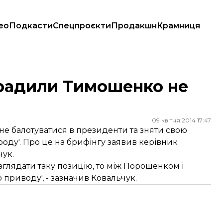
ео
Подкасти
Спецпроєкти
Продакшн
Крамниця
радили Тимошенко не
09 квітня 2014 17:47
е балотуватися в президенти та зняти свою
оду'. Про це на брифінгу заявив керівник
ук.
глядати таку позицію, то між Порошенком і
приводу', - зазначив Ковальчук.