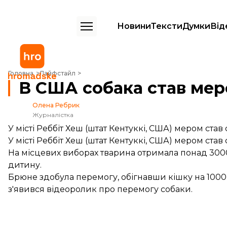
Новини
Тексти
Думки
Від
В США собака став мером міста
Головна
Лайфстайл
В США собака став мер
Олена Ребрик
Журналістка
У місті Реббіт Хеш (штат Кентуккі, США) мером ста
У місті Реббіт Хеш (штат Кентуккі, США) мером ста
На місцевих виборах тварина отримала понад 3000 г
дитину.
Брюне здобула перемогу, обігнавши кішку на 1000 
з'явився відеоролик про перемогу собаки.