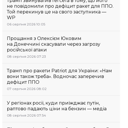
Трамп звинуватив Гегсета в тому, що його
не повідомили про дефіцит ракет для ППО.
Той перекинув це на свого заступника —
WP
06 серпня 2026 10:05
Прощання з Олексієм Юковим
на Донеччині скасували через загрозу
російської атаки
08 серпня 2026 07:23
Трамп про ракети Patriot для України: «Нам
вони також треба». Водночас заперечив
дефіцит ППО
07 серпня 2026 08:02
У регіонах росії, куди приїжджає путін,
раптово падають ціни на бензин — медіа
08 серпня 2026 07:54