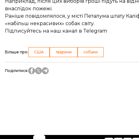
Наприклад, після цих виборів гроші підуть на ві
внаслідок пожежі.
Раніше повідомлялося, у місті Петалума штату Кал
«
набільш некрасивих» собак світу
.
Підписуйтесь на
наш канал
в Telegram
Більше про
:
США
тварини
собаки
Поділитися
: