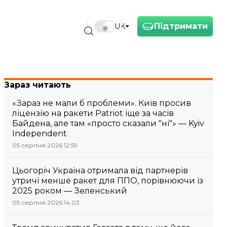
Підтримати
UK
Зараз читають
«Зараз не мали б проблеми». Київ просив
ліцензію на ракети Patriot іще за часів
Байдена, але там «просто сказали "ні"» — Kyiv
Independent
05 серпня 2026 12:59
Цьогоріч Україна отримала від партнерів
утричі менше ракет для ППО, порівнюючи із
2025 роком — Зеленський
05 серпня 2026 14:03