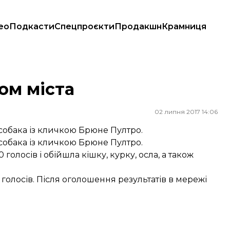
ео
Подкасти
Спецпроєкти
Продакшн
Крамниця
ом міста
02 липня 2017 14:06
в собака із кличкою Брюне Пултро.
в собака із кличкою Брюне Пултро.
олосів і обійшла кішку, курку, осла, а також
голосів. Після оголошення результатів в мережі