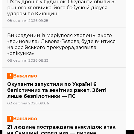
П’ять дронів у будинок. Окупанти вбили 3-
річного хлопчика, його бабусю й дідуся
ударом по Київщині
08 серпня 2026 09:28
Викрадений із Маріуполя хлопець, якого
«всиновила» Львова-Бєлова, буде вчитися
на російського прокурора, заявила
«опікунка»
08 серпня 2026 08:23
Важливо
Окупанти запустили по Україні 6
балістичних та зенітних ракет. Збиті
лише безпілотники — ПС
08 серпня 2026 09:06
Важливо
21 людина постраждала внаслідок атак
на Сумщині, серед них — дитина