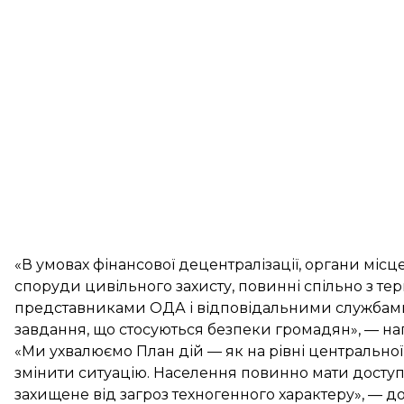
«В умовах фінансової децентралізації, органи місц
споруди цивільного захисту, повинні спільно з т
представниками ОДА і відповідальними службами щ
завдання, що стосуються безпеки громадян», — на
«Ми ухвалюємо План дій — як на рівні центральної в
змінити ситуацію. Населення повинно мати доступ 
захищене від загроз техногенного характеру», — до