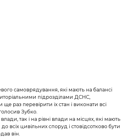
евого самоврядування, які мають на балансі
ериторіальними підрозділами ДСНС,
е раз перевірити їх стан і виконати всі
голосив Зубко.
лади, так і на рівні влади на місцях, які мають
до всіх цивільних споруд і стовідсотково бути
дав він.