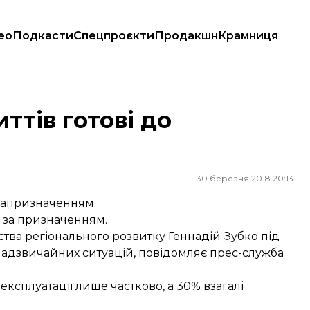
ео
Подкасти
Спецпроєкти
Продакшн
Крамниця
ттів готові до
30 березня 2018 20:13
їзапризначенням.
ії за призначенням.
рства регіонального розвитку Геннадій Зубко під
надзвичайних ситуацій,
повідомляє
прес-служба
 експлуатації лише частково, а 30% взагалі