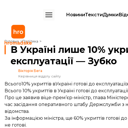
Новини
Тексти
Думки
Від
В Україні лише 10% укриттів готові до експлуатації — Зубко
Головна
Політика
В Україні лише 10% укри
експлуатації — Зубко
Вікторія Бега
Керівниця відділу сайту
Всього10% укриттів вУкраїні готові до експлуатаці
Всього 10% укриттів в Україні готові до експлуатац
Про це заявив віце-прем’єр-міністр, глава Міністе
час засідання оперативного штабу Держслужби з 
відомства.
За інформацією міністра, ще 60% укриттів готові до
не готові.