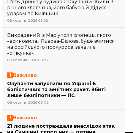
П’ять дронів у будинок. Окупанти вбили 3-
річного хлопчика, його бабусю й дідуся
ударом по Київщині
08 серпня 2026 09:28
Викрадений із Маріуполя хлопець, якого
«всиновила» Львова-Бєлова, буде вчитися
на російського прокурора, заявила
«опікунка»
08 серпня 2026 08:23
Важливо
Окупанти запустили по Україні 6
балістичних та зенітних ракет. Збиті
лише безпілотники — ПС
08 серпня 2026 09:06
Важливо
21 людина постраждала внаслідок атак
на Сумщині, серед них — дитина