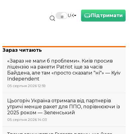
Підтримати
UK
Зараз читають
«Зараз не мали б проблеми». Київ просив
ліцензію на ракети Patriot іще за часів
Байдена, але там «просто сказали "ні"» — Kyiv
Independent
05 серпня 2026 12:59
Цьогоріч Україна отримала від партнерів
утричі менше ракет для ППО, порівнюючи із
2025 роком — Зеленський
05 серпня 2026 14:03