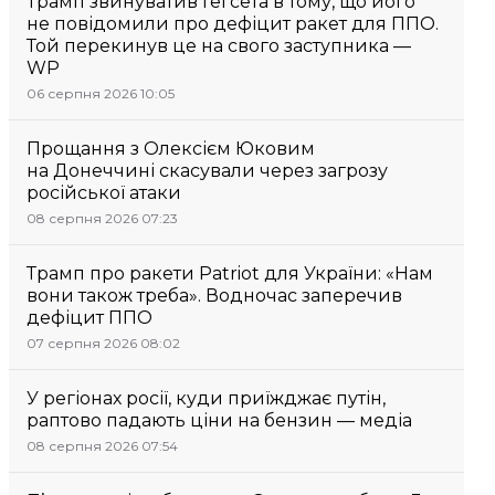
Трамп звинуватив Гегсета в тому, що його
не повідомили про дефіцит ракет для ППО.
Той перекинув це на свого заступника —
WP
06 серпня 2026 10:05
Прощання з Олексієм Юковим
на Донеччині скасували через загрозу
російської атаки
08 серпня 2026 07:23
Трамп про ракети Patriot для України: «Нам
вони також треба». Водночас заперечив
дефіцит ППО
07 серпня 2026 08:02
У регіонах росії, куди приїжджає путін,
раптово падають ціни на бензин — медіа
08 серпня 2026 07:54