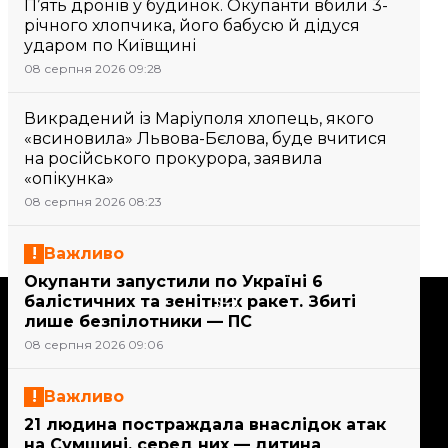
П’ять дронів у будинок. Окупанти вбили 3-
річного хлопчика, його бабусю й дідуся
ударом по Київщині
08 серпня 2026 09:28
Викрадений із Маріуполя хлопець, якого
«всиновила» Львова-Бєлова, буде вчитися
на російського прокурора, заявила
«опікунка»
08 серпня 2026 08:23
Важливо
Окупанти запустили по Україні 6
Підтримати
балістичних та зенітних ракет. Збиті
лише безпілотники — ПС
08 серпня 2026 09:06
Підтримай hromadske.
Ми працюємо для тебе та
Важливо
завдяки тобі. Будь нашим
21 людина постраждала внаслідок атак
другом
на Сумщині, серед них — дитина