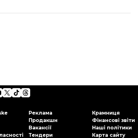
ske
Реклама
Крамниця
Продакшн
Фінансові звіти
Вакансії
Наші політики
ласності
Тендери
Карта сайту