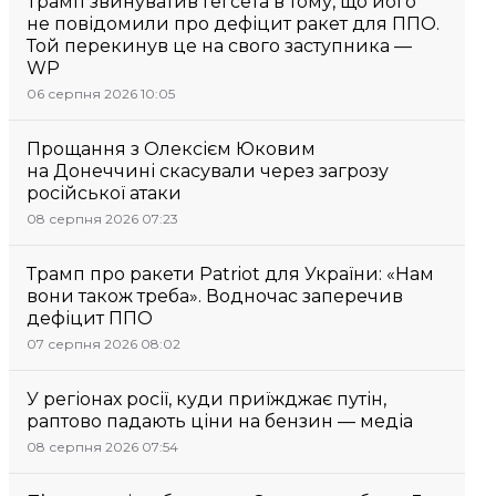
Трамп звинуватив Гегсета в тому, що його
не повідомили про дефіцит ракет для ППО.
Той перекинув це на свого заступника —
WP
06 серпня 2026 10:05
Прощання з Олексієм Юковим
на Донеччині скасували через загрозу
російської атаки
08 серпня 2026 07:23
Трамп про ракети Patriot для України: «Нам
вони також треба». Водночас заперечив
дефіцит ППО
07 серпня 2026 08:02
У регіонах росії, куди приїжджає путін,
раптово падають ціни на бензин — медіа
08 серпня 2026 07:54