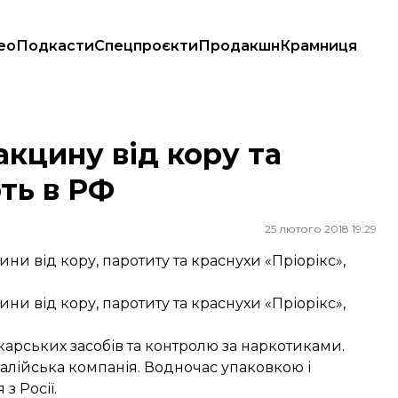
ео
Подкасти
Спецпроєкти
Продакшн
Крамниця
 в РФ
акцину від кору та
ть в РФ
25 лютого 2018 19:29
ни від кору, паротиту та краснухи «Пріорікс»,
ни від кору, паротиту та краснухи «Пріорікс»,
арських засобів та контролю за наркотиками.
лійська компанія. Водночас упаковкою і
з Росії.