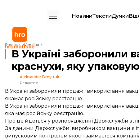
Новини
Тексти
Думки
Від
В Україні заборонили вакцину від кору та краснухи, яку упаковують
Головна
Україна
В Україні заборонили в
краснухи, яку упаковую
Aleksander Dmytruk
Редактор
В Україні заборонили продаж і використання вакци
якамає російську реєстрацію.
В Україні заборонили продаж і використання вакци
яка має російську реєстрацію.
Про це
йдеться
у розпорядженні Держслужби з лік
За даними Держслужби, виробником вакцини є іта
випусковим контролем якості займається компанія 