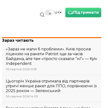
Підтримати
UK
Зараз читають
«Зараз не мали б проблеми». Київ просив
ліцензію на ракети Patriot іще за часів
Байдена, але там «просто сказали "ні"» — Kyiv
Independent
05 серпня 2026 12:59
Цьогоріч Україна отримала від партнерів
утричі менше ракет для ППО, порівнюючи із
2025 роком — Зеленський
05 серпня 2026 14:03