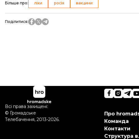
Більше про
:
ліки
росія
вакцини
Поділитися
:
Всі права захищені:
©
Громадське
Про hromad
Телебачення
,
2013-2026.
Команда
Контакти
Структура в