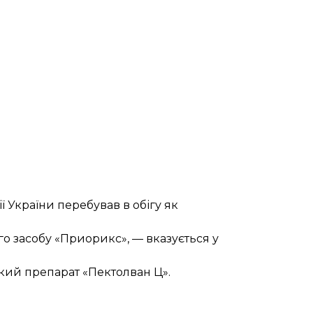
ї України перебував в обігу як
го засобу «Приорикс», — вказується у
ький препарат
«Пектолван Ц».