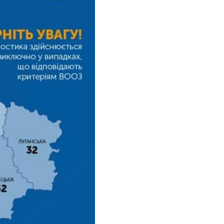
я МОЗ.
 методом
ПЛР
.