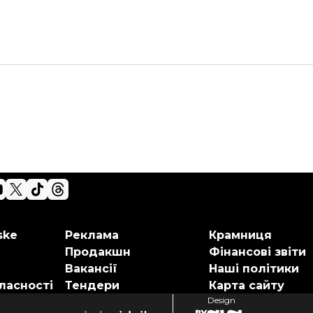
ske
Реклама
Крамниця
Продакшн
Фінансові звіти
Вакансії
Наші політики
ласності
Тендери
Карта сайту
Design