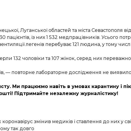
цької, Луганської областей та міста Севастополя від
 пацієнтів, із них 1 532 медпрацівників. Усього потр
вентиляції легенів перебуває 121 людина, у тому числі
рли 132 чоловіки та 107 жінок, серед них переважно
в, — повторне лабораторне дослідження не виявило в
сту. Ми працюємо навіть в умовах карантину і пі
ошті
! Підтримайте незалежну журналістику!
 коронавірус змінив медиків і ставлення до них у сві
чому так довго