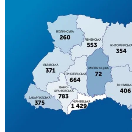
інфікування.
Про це
повідомляє
Міністерство охорони здоров'я
Зокрема, хворобу підтвердили у 639 дітей та 1 843
Загалом випадки підтверджено:
Вінницька обл. — 406 випадків (92 одужали);
Волинська обл. — 260 випадки (52 одужали);
Дніпропетровська обл. — 318 випадків (16 одужали)