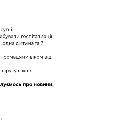
сутні.
ебували госпіталізації
, одна дитина та 7
 громадяни віком від
ірусу в їхніх
клуємось про новини,
ті