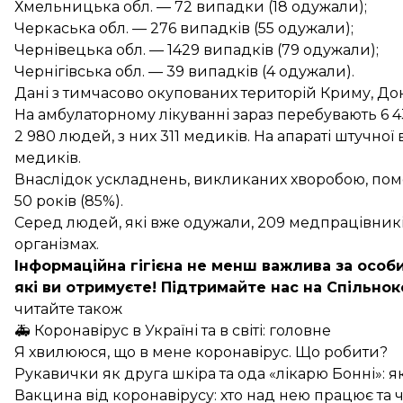
Хмельницька обл. — 72 випадки (18 одужали);
Черкаська обл. — 276 випадків (55 одужали);
Чернівецька обл. — 1429 випадків (79 одужали);
Чернігівська обл. — 39 випадків (4 одужали).
Дані з тимчасово окупованих територій Криму, Доне
На амбулаторному лікуванні зараз перебувають 6 430
2 980 людей, з них 311 медиків. На апараті штучної 
медиків.
Внаслідок ускладнень, викликаних хворобою, поме
50 років (85%).
Серед людей, які вже одужали, 209 медпрацівникі
організмах.
Інформаційна гігієна не менш важлива за особи
які ви отримуєте!
Підтримайте нас на Спільнок
читайте також
🚑 Коронавірус в Україні та в світі: головне
Я хвилююся, що в мене коронавірус. Що робити?
Рукавички як друга шкіра та ода «лікарю Бонні»: як
Вакцина від коронавірусу: хто над нею працює та 