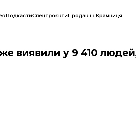
ео
Подкасти
Спецпроєкти
Продакшн
Крамниця
и
же виявили у 9 410 людей,