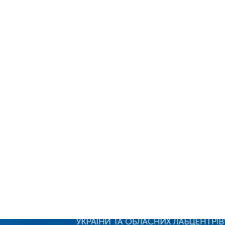
 з них 239 померли, а 992 — одужали. За добу вияви