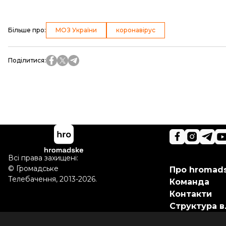
Більше про
:
МОЗ України
коронавірус
Поділитися
:
Всі права захищені:
©
Громадське
Про hromad
Телебачення
,
2013-2026.
Команда
Контакти
Структура в