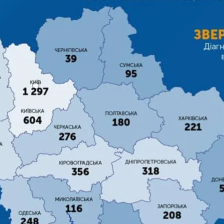
 з посиланням на дані Центру громадського здоров'
 медиків. Усього в Україні досліджено 98 719 зразків
;