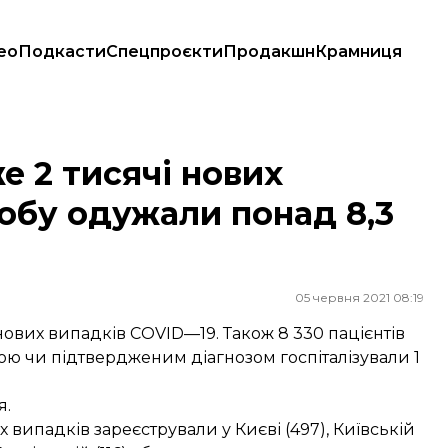
ео
Подкасти
Спецпроєкти
Продакшн
Крамниця
одужали понад 8,3 тисячі пацієнтів
е 2 тисячі нових
добу одужали понад 8,3
05 червня 2021 08:19
 нових випадків COVID—19. Також 8 330 пацієнтів
ою чи підтвердженим діагнозом госпіталізували 1
я.
 випадків зареєстрували у Києві (497), Київській