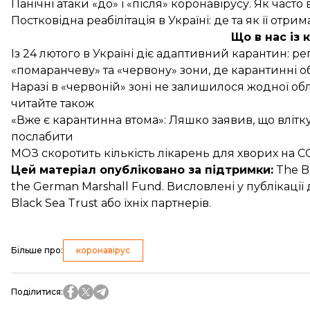
Панічні атаки «до» і «після» коронавірусу. Як част
Постковідна реабілітація в Україні: де та як її отрим
Що в нас із
Із 24 лютого в Україні
діє
адаптивний карантин: регі
«помаранчеву» та «червону» зони, де карантинні об
Наразі в «червоній» зоні не залишилося жодної облас
читайте також
«Вже є карантинна втома»: Ляшко заявив, що вліт
послабити
МОЗ скоротить кількість лікарень для хворих на C
Цей матеріал опубліковано за підтримки:
The Bl
the German Marshall Fund. Висловлені у публікаці
Black Sea Trust або їхніх партнерів.
Більше про
:
коронавірус
Поділитися
: