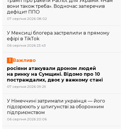
Трамп про ракети Patriot для України: «Нам
вони також треба». Водночас заперечив
дефіцит ППО
07 серпня 2026 08:02
У Мексиці блогера застрелили в прямому
ефірі в TikTok
06 серпня 2026 23:43
Важливо
росіяни атакували дроном людей
на ринку на Сумщині. Відомо про 10
постраждалих, двоє у важкому стані
07 серпня 2026 09:29
У Німеччині затримали українця — його
підозрюють у шпигунстві за оборонним
підприємством
06 серпня 2026 20:06