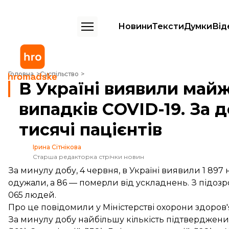
Новини
Тексти
Думки
Від
В Україні виявили майже 2 тисячі нових випадків COVID-19. За добу 
Головна
Суспільство
В Україні виявили майж
випадків COVID-19. За 
тисячі пацієнтів
Ірина Сітнікова
Старша редакторка стрічки новин
За минулу добу, 4 червня, в Україні виявили 1 897
одужали, а 86 — померли від ускладнень. З підозр
065 людей.
Про це
повідомили
у Міністерстві охорони здоров'
За минулу добу найбільшу кількість підтверджених