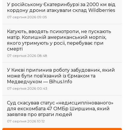
У російському Єкатеринбурзі за 2000 км від
кордону дрони атакували склад Wildberries
07 серпня 2026 09:05
Катують, вводять психотропи, не пускають
матір. Колишній американський морпіх,
якого утримують у росії, перебуває при
смерті
07 серпня 2026 08:48
У Києві припинив роботу забудовник, який
може бути пов’язаний із Єрмаком та
Медведчуком — Bihus.Info
07 серпня 2026 00:43
Суд скасував статус «недисциплінованого»
для екскомбата 47 ОМБр Ширшина, який
заявляв про втрати людей
07 серпня 2026 10:12