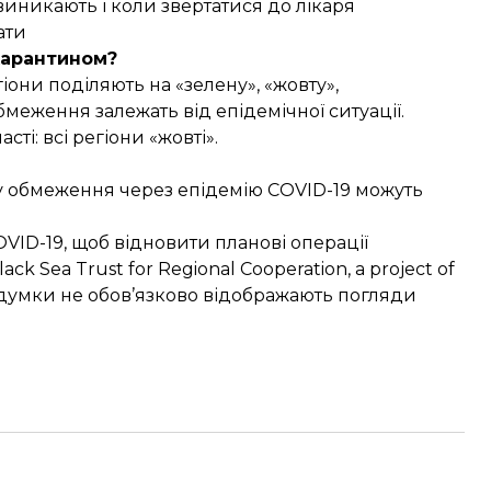
о виникають і коли звертатися до лікаря
ати
 карантином?
они поділяють на «зелену», «жовту»,
меження залежать від епідемічної ситуації.
ті: всі регіони «жовті».
ку обмеження через епідемію COVID-19 можуть
OVID-19, щоб відновити планові операції
ack Sea Trust for Regional Cooperation, a project of
ї думки не обов’язково відображають погляди