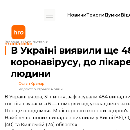
Новини
Тексти
Думки
Від
В Україні виявили ще 484 випадки коронавірусу, до лікарень потр
Головна
Суспільство
В Україні виявили ще 
коронавірусу, до лікар
людини
Остап Крамар
Редактор стрічки новин
В Україні вчора, 31 липня, зафіксували 484 випадк
госпіталізували, а 6 — померли від ускладнень за
Про це
повідомляє
Міністерство охорони здоров'я.
Найбільше нових випадків виявили у Києві (86), Оде
(40) та Київській (24) областях.