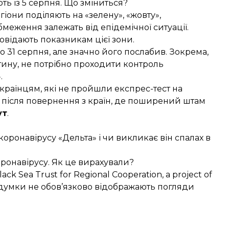
ь із 5 серпня. Що зміниться?
егіони поділяють на «зелену», «жовту»,
меження залежать від епідемічної ситуації.
повідають
показникам цієї зони.
 31 серпня, але значно його послабив. Зокрема,
тину, не потрібно проходити контроль
.
раїнцям, які не пройшли експрес-тест на
 після повернення з країн, де поширений штам
ут
.
ронавірусу «Дельта» і чи викликає він спалах в
ронавірусу. Як це вирахували?
ack Sea Trust for Regional Cooperation, a project of
ї думки не обов’язково відображають погляди