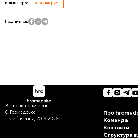
Більше про
:
коронавірус
Поділитися
:
Всі права захищені:
©
Громадське
Про hromad
Телебачення
,
2013-2026.
Команда
Контакти
Структура в