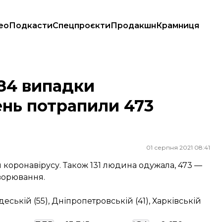
ео
Подкасти
Спецпроєкти
Продакшн
Крамниця
апили 473 людини
484 випадки
ень потрапили 473
01 серпня 2021 08:41
и коронавірусу. Також 131 людина одужала, 473 —
хворювання.
ській (55), Дніпропетровській (41), Харківській