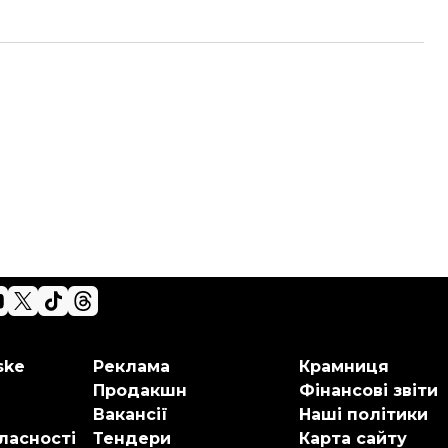
ske
Реклама
Крамниця
Продакшн
Фінансові звіти
Вакансії
Наші політики
ласності
Тендери
Карта сайту