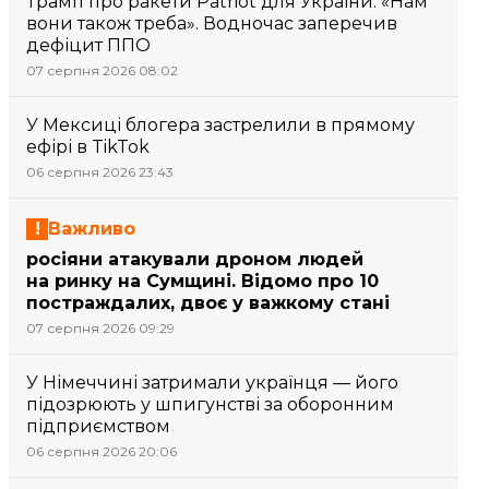
Трамп про ракети Patriot для України: «Нам
вони також треба». Водночас заперечив
дефіцит ППО
07 серпня 2026 08:02
У Мексиці блогера застрелили в прямому
ефірі в TikTok
06 серпня 2026 23:43
Важливо
росіяни атакували дроном людей
на ринку на Сумщині. Відомо про 10
постраждалих, двоє у важкому стані
07 серпня 2026 09:29
У Німеччині затримали українця — його
підозрюють у шпигунстві за оборонним
підприємством
06 серпня 2026 20:06