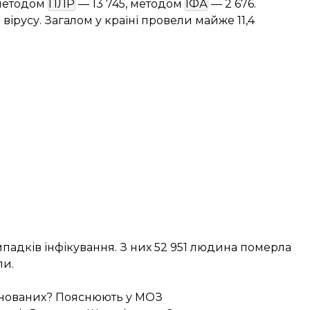
 методом
ПЛР
— 13 745, методом
ІФА
— 2 676.
вірусу. Загалом у країні провели майже 11,4
випадків інфікування. З них 52 951 людина померла
ли.
цинованих? Пояснюють у МОЗ