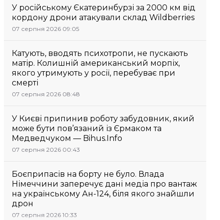
У російському Єкатеринбурзі за 2000 км від
кордону дрони атакували склад Wildberries
07 серпня 2026 09:05
Катують, вводять психотропи, не пускають
матір. Колишній американський морпіх,
якого утримують у росії, перебуває при
смерті
07 серпня 2026 08:48
У Києві припинив роботу забудовник, який
може бути пов’язаний із Єрмаком та
Медведчуком — Bihus.Info
07 серпня 2026 00:43
Боєприпасів на борту не було. Влада
Німеччини заперечує дані медіа про вантаж
на українському Ан-124, біля якого знайшли
дрон
07 серпня 2026 10:33