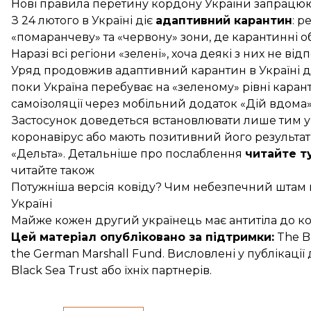
Нові правила перетину кордону України запрацюют
З 24 лютого в Україні
діє
адаптивний карантин
: р
«помаранчеву» та «червону» зони, де карантинні об
Наразі всі регіони «зелені», хоча деякі з них
не від
Уряд продовжив адаптивний карантин в Україні до
поки Україна перебуває на «зеленому» рівні каран
самоізоляції через мобільний додаток «Дій вдома»
Застосунок
доведеться встановлювати
лише тим ук
коронавірус або мають позитивний його результат
«Дельта». Детальніше про послаблення
читайте т
читайте також
Потужніша версія ковіду? Чим небезпечний штам ко
Україні
Майже кожен другий українець має антитіла до ко
Цей матеріал опубліковано за підтримки:
The Bl
the German Marshall Fund. Висловлені у публікаці
Black Sea Trust або їхніх партнерів.