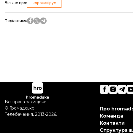
Більше про
:
коронавірус
Поділитися
:
Всі права захищені:
©
Громадське
Про hromad
Телебачення
,
2013-2026.
Команда
Контакти
Структура в