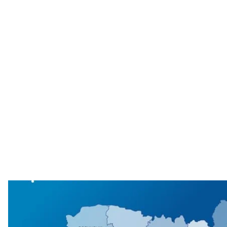
Коронавірус
ЦГ
В Україні з початку епідемії вже підтвердили 14 71
випадків хвороби. З початку епідемії в Україні 2 90