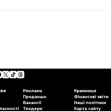
ske
Реклама
Крамниця
Продакшн
Фінансові звіти
Вакансії
Наші політики
ласності
Тендери
Карта сайту