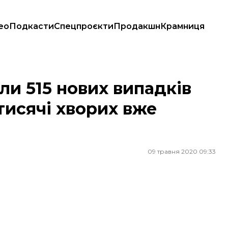
ео
Подкасти
Спецпроєкти
Продакшн
Крамниця
3 тисячі хворих вже одужали
или 515 нових випадків
тисячі хворих вже
09 травня 2020 09:33