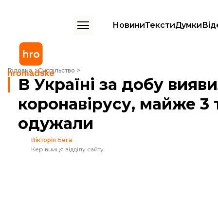
Новини
Тексти
Думки
Від
В Україні за добу виявили 515 нових випадків коронавірусу, майже 
Головна
Суспільство
В Україні за добу вияв
коронавірусу, майже 3 
одужали
Вікторія Бега
Керівниця відділу сайту