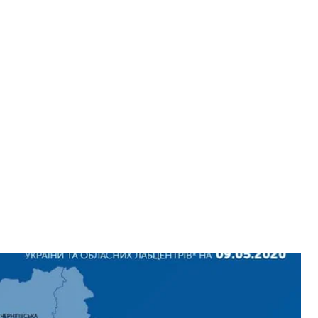
 в Україні
З
0 випадків коронавірусу. За добу зафіксували 515
9 пацієнтів вже одужали (+203 за добу), а 376 —