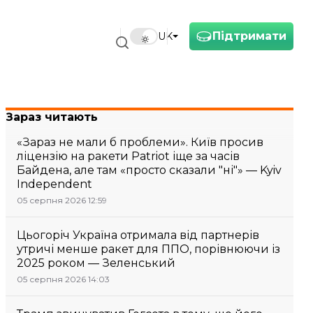
Підтримати
UK
Зараз читають
«Зараз не мали б проблеми». Київ просив
ліцензію на ракети Patriot іще за часів
Байдена, але там «просто сказали "ні"» — Kyiv
Independent
05 серпня 2026 12:59
Цьогоріч Україна отримала від партнерів
утричі менше ракет для ППО, порівнюючи із
2025 роком — Зеленський
05 серпня 2026 14:03