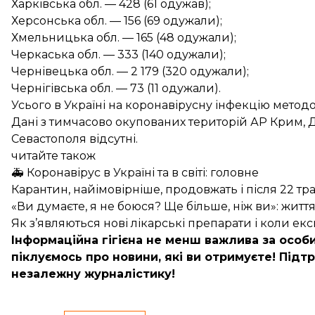
Харківська обл. — 428 (61 одужав);
Херсонська обл. — 156 (69 одужали);
Хмельницька обл. — 165 (48 одужали);
Черкаська обл. — 333 (140 одужали);
Чернівецька обл. — 2 179 (320 одужали);
Чернігівська обл. — 73 (11 одужали).
Усього в Україні на коронавірусну інфекцію мето
Дані з тимчасово окупованих територій АР Крим, Д
Севастополя відсутні.
читайте також
🚑 Коронавірус в Україні та в світі: головне
Карантин, найімовірніше, продовжать і після 22 т
«Ви думаєте, я не боюся? Ще більше, ніж ви»: життя
Як з’являються нові лікарські препарати і коли е
Інформаційна гігієна не менш важлива за особи
піклуємось про новини, які ви отримуєте!
Підтр
незалежну журналістику!