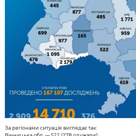
померли (+15 за добу).
Про це
повідомив
міністр охорони здоров'я Максим
На амбулаторному лікуванні
перебувають
10 082 па
Госпіталізовані 4 628 хворих, з них 181 дитина та 5
вентиляції легенів потребували 190 людей, зокрем
За регіонами ситуація виглядає так:
Вінницька обл. — 522 (278 одужали);