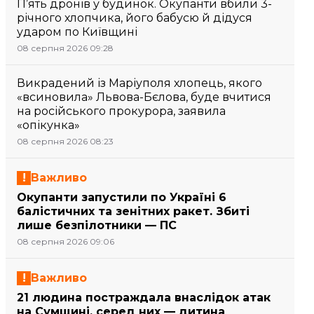
П’ять дронів у будинок. Окупанти вбили 3-
річного хлопчика, його бабусю й дідуся
ударом по Київщині
08 серпня 2026 09:28
Викрадений із Маріуполя хлопець, якого
«всиновила» Львова-Бєлова, буде вчитися
на російського прокурора, заявила
«опікунка»
08 серпня 2026 08:23
Важливо
Окупанти запустили по Україні 6
балістичних та зенітних ракет. Збиті
лише безпілотники — ПС
08 серпня 2026 09:06
Важливо
21 людина постраждала внаслідок атак
на Сумщині, серед них — дитина