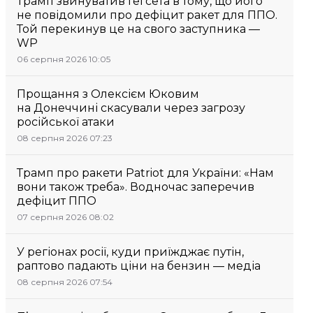
Трамп звинуватив Гегсета в тому, що його
не повідомили про дефіцит ракет для ППО.
Той перекинув це на свого заступника —
WP
06 серпня 2026 10:05
Прощання з Олексієм Юковим
на Донеччині скасували через загрозу
російської атаки
08 серпня 2026 07:23
Трамп про ракети Patriot для України: «Нам
вони також треба». Водночас заперечив
дефіцит ППО
07 серпня 2026 08:02
У регіонах росії, куди приїжджає путін,
раптово падають ціни на бензин — медіа
08 серпня 2026 07:54