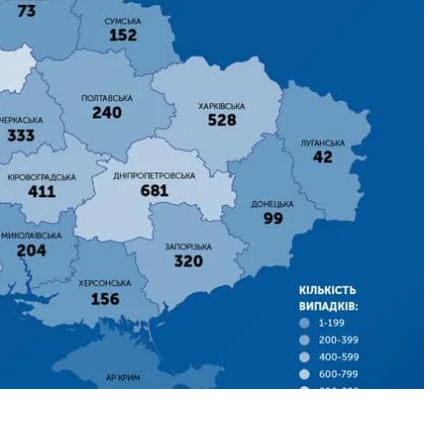
 Степанов під час брифінгу 9 травня.
цієнти, з них 845 дітей та 2 343 медпрацівники.
11 медиків. Підключення до апарату штучної
а одна дитина та 17 медиків.