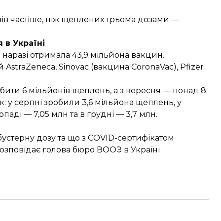
азів частіше, ніж щеплених трьома дозами —
 в Україні
а наразі
отримала
43,9 мільйона вакцин.
traZeneca, Sinovac (вакцина CoronaVac), Pfizer
обити 6 мільйонів щеплень, а з вересня — понад 8
: у серпні зробили 3,6 мільйона щеплень, у
опаді — 7,05 млн та в грудні — 3,7 млн.
бустерну дозу та що з COVID-сертифікатом
Розповідає голова бюро ВООЗ в Україні