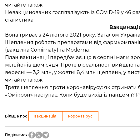
читайте також
Невакцинованих госпіталізують із COVID-19 у 46 р
статистика
Вакцинація
Вона триває з 24 лютого 2021 року. Загалом Україн
Щеплення роблять препаратами від фармкомпаній As
(вакцина Comirnaty) та Moderna.
План вакцинації
передбачає
, що в серпні мали зр
мільйонів щомісяця. Проте в реальності вийшло так
вересні — 3,2 млн, у жовтні 8,4 млн щеплень, у лист
читайте також
Третє щеплення проти коронавірусу: як отримати 
«Омікрон» наступає. Коли буде вихід із пандемії? 
Більше про
:
вакцинація
коронавірус
Поділитися
: