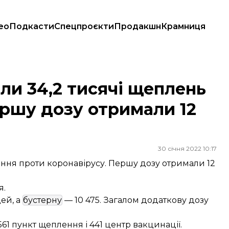
ео
Подкасти
Спецпроєкти
Продакшн
Крамниця
. Першу дозу отримали 12 тисяч людей
или 34,2 тисячі щеплень
ершу дозу отримали 12
30 січня 2022 10:17
ення проти коронавірусу. Першу дозу отримали 12
я.
ей, а
бустерну
— 10 475. Загалом додаткову дозу
61 пункт щеплення і 441 центр вакцинації.