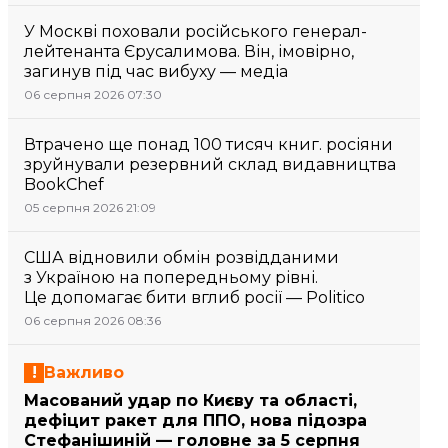
У Москві поховали російського генерал-
лейтенанта Єрусалимова. Він, імовірно,
загинув під час вибуху — медіа
06 серпня 2026 07:30
Втрачено ще понад 100 тисяч книг. росіяни
зруйнували резервний склад видавництва
BookChef
05 серпня 2026 21:09
США відновили обмін розвідданими
з Україною на попередньому рівні.
Це допомагає бити вглиб росії — Politico
06 серпня 2026 08:36
Важливо
Масований удар по Києву та області,
дефіцит ракет для ППО, нова підозра
Стефанішиній — головне за 5 серпня