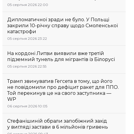
05 серпня 2026 22:00
Дипломатичної зради не було. У Польщі
закрили 10-річну справу щодо Смоленської
катастрофи
05 серпня 2026 23:22
На кордоні Литви виявили вже третій
підземний тунель для мігрантів із Білорусі
05 серпня 2026 22:55
Трамп звинуватив Гегсета в тому, що його
не повідомили про дефіцит ракет для ППО.
Той перекинув це на свого заступника —
WP
06 серпня 2026 10:05
Стефанішиній обрали запобіжний захід
у вигляді застави в 6 мільйонів гривень
06 серпня 2026 09:43