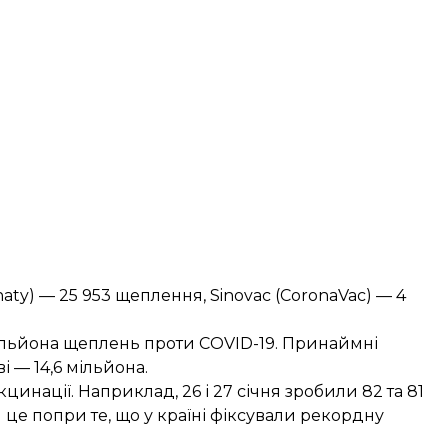
aty) — 25 953 щеплення, Sinovac (CoronaVac) — 4
мільйона щеплень проти COVID-19. Принаймні
 — 14,6 мільйона.
кцинації. Наприклад,
26
і
27 січня
зробили 82 та 81
І це попри те, що у країні фіксували
рекордну