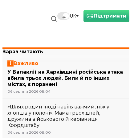
Підтримати
UK
Зараз читають
Важливо
У Балаклії на Харківщині російська атака
вбила трьох людей. Били й по інших
містах, є поранені
06 серпня 2026 08:04
«Шлях родин іноді навіть важчий, ніж у
хлопців у полоні». Мама трьох дітей,
дружина військового й керівниця
Коордштабу
06 серпня 2026 08:00