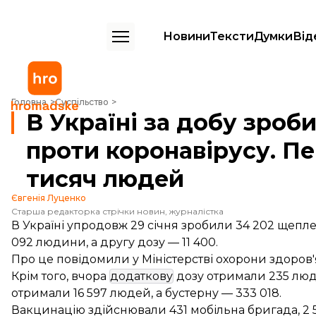
Новини
Тексти
Думки
Від
В Україні за добу зробили 34,2 тисячі щеплень проти коронавірусу
Головна
Суспільство
В Україні за добу зроб
проти коронавірусу. П
тисяч людей
Євгенія Луценко
Старша редакторка стрічки новин, журналістка
В Україні упродовж 29 січня зробили 34 202 щепл
092 людини, а другу дозу — 11 400.
Про це
повідомили
у Міністерстві охорони здоров'
Крім того, вчора
додаткову
дозу отримали 235 люд
отримали 16 597 людей, а бустерну — 333 018.
Вакцинацію здійснювали 431 мобільна бригада, 2 5