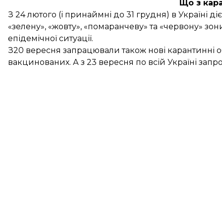
Що з кар
З 24 лютого (і принаймні до 31 грудня) в Україні ді
«зелену», «жовту», «помаранчеву» та «червону» зо
епідемічної ситуації.
З20 вересня запрацювали також
нові карантинні
вакцинованих. А з 23 вересня по всій Україні
запр