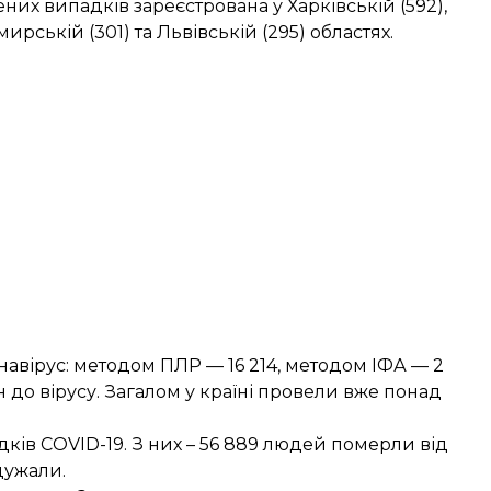
них випадків зареєстрована у Харківській (592),
ирській (301) та Львівській (295) областях.
навірус: методом ПЛР — 16 214, методом ІФА — 2
н до вірусу. Загалом у країні провели вже понад
дків COVID-19. З них – 56 889 людей померли від
дужали.