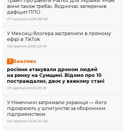
Трамп про ракети Patriot для України: «Нам
вони також треба». Водночас заперечив
дефіцит ППО
07 серпня 2026 08:02
У Мексиці блогера застрелили в прямому
ефірі в TikTok
06 серпня 2026 23:43
Важливо
росіяни атакували дроном людей
на ринку на Сумщині. Відомо про 10
постраждалих, двоє у важкому стані
07 серпня 2026 09:29
У Німеччині затримали українця — його
підозрюють у шпигунстві за оборонним
підприємством
06 серпня 2026 20:06