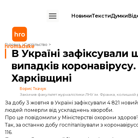
Новини
Тексти
Думки
Від
В Україні зафіксували ще майже 5 тисяч випадків коронавірусу. На
Головна
Суспільство
В Україні зафіксували 
випадків коронавірусу
Харківщині
Борис Ткачук
Закінчив факультет журналістики ЛНУ ім. Франка, колишній 
За добу 3 жовтня в Україні зафіксували 4 821 но
людей померли від ускладнень хвороби.
Про це
повідомили
у Міністерстві охорони здоров’
Так, за останню добу госпіталізували з коронавіру
116.