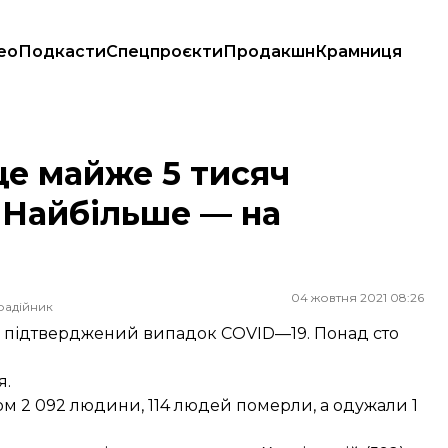
ео
Подкасти
Спецпроєкти
Продакшн
Крамниця
йбільше — на Харківщині
ще майже 5 тисяч
. Найбільше — на
04 жовтня 2021 08:26
радійник
вий підтверджений випадок COVID—19. Понад сто
я.
сом 2 092 людини, 114 людей померли, а одужали 1