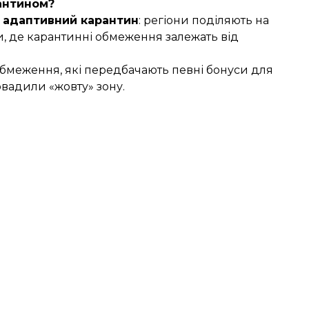
антином?
є
адаптивний карантин
: регіони поділяють на
ни, де карантинні обмеження залежать від
 обмеження
, які передбачають певні бонуси для
овадили
«жовту» зону.