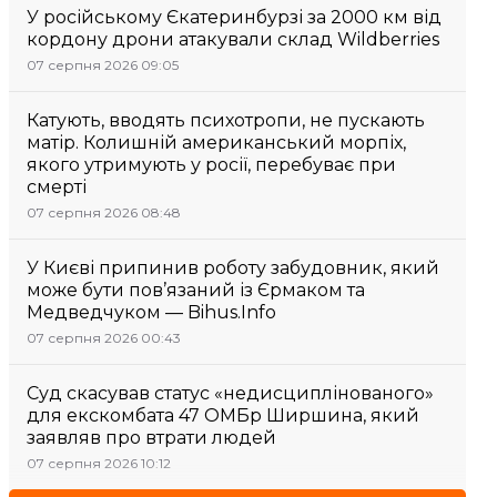
У російському Єкатеринбурзі за 2000 км від
кордону дрони атакували склад Wildberries
07 серпня 2026 09:05
Катують, вводять психотропи, не пускають
матір. Колишній американський морпіх,
якого утримують у росії, перебуває при
смерті
07 серпня 2026 08:48
У Києві припинив роботу забудовник, який
може бути пов’язаний із Єрмаком та
Медведчуком — Bihus.Info
07 серпня 2026 00:43
Суд скасував статус «недисциплінованого»
для екскомбата 47 ОМБр Ширшина, який
заявляв про втрати людей
07 серпня 2026 10:12