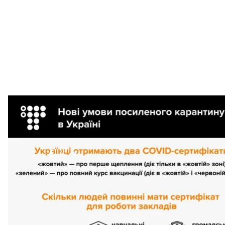
Більше про
:
коронавірус
Поділитися
: