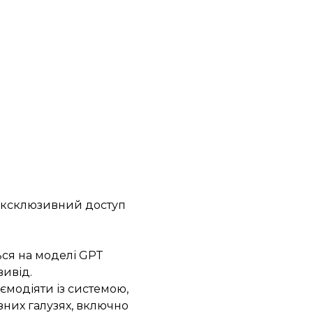
 ексклюзивний доступ
ься на моделі GPT
вивід.
ємодіяти із системою,
зних галузях, включно