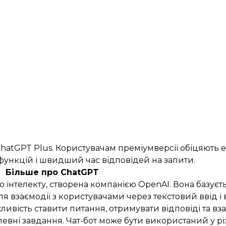
hatGPT Plus. Користувачам преміумверсії обіцяють
функцій і швидший час відповідей на запити.
Більше про ChatGPT
го інтелекту, створена компанією OpenAI. Вона базуєт
для взаємодії з користувачами через текстовий ввід і 
вість ставити питання, отримувати відповіді та вза
евні завдання. Чат-бот може бути використаний у рі