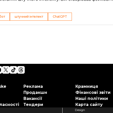
бот
штучний інтелект
ChatGPT
ske
Реклама
Крамниця
Продакшн
Фінансові звіти
Вакансії
Наші політики
ласності
Тендери
Карта сайту
Design