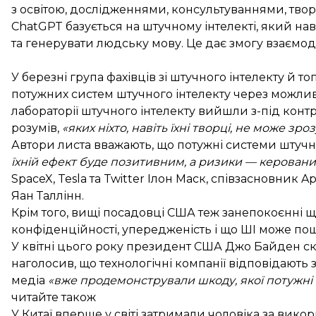
з освітою, дослідженнями, консультуваннями, твор
ChatGPT базується на штучному інтелекті, який нав
та генерувати людську мову. Це дає змогу взаємоді
У березні група фахівців зі штучного інтелекту й т
потужних систем штучного інтелекту через можливі 
лабораторії штучного інтелекту вийшли з-під кон
розумів,
«яких ніхто, навіть їхні творці, не може з
Автори листа вважають, що потужні системи штучно
їхній ефект буде позитивним, а ризики — керован
SpaceX, Tesla та Twitter Ілон Маск, співзасновник 
Яан Таллінн.
Крім того, вищі посадовці США теж
занепокоєнні щ
конфіденційності, упередженість і що ШІ може п
У квітні цього року президент США Джо Байден ска
наголосив, що технологічні компанії відповідають 
медіа
«вже продемонстрували шкоду, якої потужні т
читайте також
У Китаї вперше у світі затримали чоловіка за вик