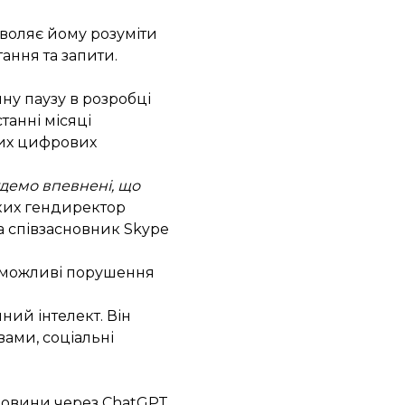
зволяє йому розуміти
ання та запити.
ну паузу
в розробці
танні місяці
ших цифрових
демо впевнені, що
яких гендиректор
та співзасновник Skype
а можливі порушення
ний інтелект. Він
вами, соціальні
 новини через ChatGPT