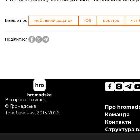
Більше про
:
мобільний додаток
iOS
додаток
чат-
Поділитися
:
Всі права захищені:
©
Громадське
Про hromad
Телебачення
,
2013-2026.
Команда
Контакти
Структура в