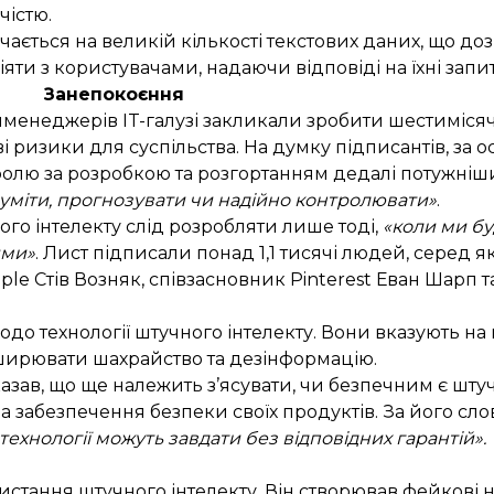
чістю.
чається на великій кількості текстових даних, що до
яти з користувачами, надаючи відповіді на їхні запит
Занепокоєння
опменеджерів IT-галузі
закликали зробити шестимісяч
ризики для суспільства. На думку підписантів, за ос
тролю за розробкою та розгортанням дедалі потужні
розуміти, прогнозувати чи надійно контролювати»
.
го інтелекту слід розробляти лише тоді,
«коли ми бу
ими»
. Лист підписали понад 1,1 тисячі людей, серед 
Apple Стів Возняк, співзасновник Pinterest Еван Шарп 
одо технології штучного інтелекту
. Вони вказують н
оширювати шахрайство та дезінформацію.
зав, що ще належить з’ясувати, чи безпечним є штуч
за забезпечення безпеки своїх продуктів. За його сло
ехнології можуть завдати без відповідних гарантій».
ористання штучного інтелекту. Він створював фейкові