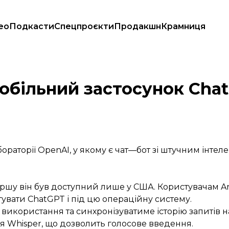
ео
Подкасти
Спецпроєкти
Продакшн
Крамниця
лише на iOS
мобільний застосунок Cha
ораторії OpenAI, у якому є чат—бот зі штучним інтел
шу він був доступний лише у США. Користувачам And
увати ChatGPT і під цю операційну систему.
икористання та синхронізуватиме історію запитів на
я Whisper, що дозволить голосове введення.