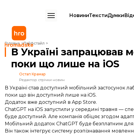
Новини
Тексти
Думки
Від
В Україні запрацював мобільний застосунок ChatGPT. Але поки що 
Головна
Лайфстайл
В Україні запрацював 
поки що лише на iOS
Остап Крамар
Редактор стрічки новин
В Україні став доступний мобільний застосунок лаб
поки що він доступний лише на iOS.
Додаток вже
доступний
в App Store.
ChatGPT на iOS
запустили у середині травня
— спер
буде доступний. Але компанія обіцяє згодом адапт
Мобільний додаток ChatGPT буде безплатним для в
Він також інтегрує систему розпізнавання мовленн