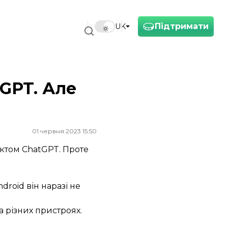
Підтримати
UK
tGPT. Але
01 червня 2023 15:50
ектом ChatGPT. Проте
roid він наразі не
 різних пристроях.