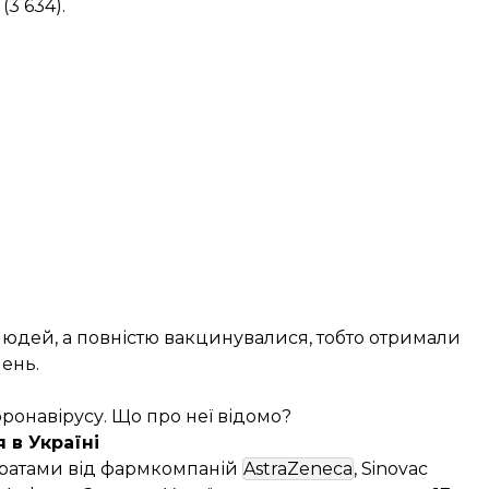
(3 634).
людей, а повністю вакцинувалися, тобто отримали
лень.
оронавірусу. Що про неї відомо?
 в Україні
ратами від фармкомпаній
AstraZeneca
, Sinovac