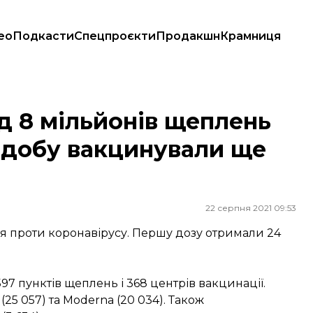
ео
Подкасти
Спецпроєкти
Продакшн
Крамниця
 За добу вакцинували ще 66 тисяч людей
д 8 мільйонів щеплень
а добу вакцинували ще
22 серпня 2021 09:53
ння проти коронавірусу. Першу дозу отримали 24
7 пунктів щеплень і 368 центрів вакцинації.
(25 057) та Moderna (20 034). Також