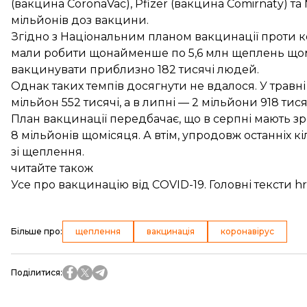
(вакцина CoronaVac), Pfizer (вакцина Comirnaty) т
мільйонів доз вакцини.
Згідно з Національним планом вакцинації проти кор
мали
робити
щонайменше по 5,6 млн щеплень щом
вакцинувати приблизно 182 тисячі людей.
Однак таких темпів досягнути не вдалося. У травні
мільйон 552 тисячі, а в липні — 2 мільйони 918 тися
План вакцинації
передбачає
, що в серпні мають з
8 мільйонів щомісяця. А втім, упродовж останніх 
зі щеплення.
читайте також
Усе про вакцинацію від COVID-19. Головні тексти 
Більше про
:
щеплення
вакцинація
коронавірус
Поділитися
: