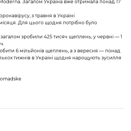
а Moderna. Загалом Україна вже отримала понад 17
онавірусу, з травня в Україні
ісяця. Для цього щодня потрібно було
 загалом зробили 425 тисяч щеплень, у червні — 1
ч.
робити 6 мільйонів щеплень, а з вересня — понад
кількох тижнів в Україні щодня нарощують зусилля
hromadske