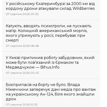
У російському Єкатеринбурзі за 2000 км від
кордону дрони атакували склад Wildberries
07 серпня 2026 09:05
Катують, вводять психотропи, не пускають
матір. Колишній американський морпіх,
якого утримують у росії, перебуває при
смерті
07 серпня 2026 08:48
У Києві припинив роботу забудовник, який
може бути пов’язаний із Єрмаком та
Медведчуком — Bihus.Info
07 серпня 2026 00:43
Боєприпасів на борту не було. Влада
Німеччини заперечує дані медіа про вантаж
на українському Ан-124, біля якого знайшли
дрон
07 серпня 2026 10:33