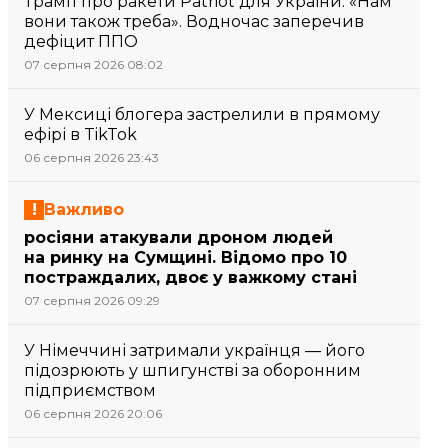
Трамп про ракети Patriot для України: «Нам
вони також треба». Водночас заперечив
дефіцит ППО
07 серпня 2026 08:02
У Мексиці блогера застрелили в прямому
ефірі в TikTok
06 серпня 2026 23:43
Важливо
росіяни атакували дроном людей
на ринку на Сумщині. Відомо про 10
постраждалих, двоє у важкому стані
07 серпня 2026 09:29
У Німеччині затримали українця — його
підозрюють у шпигунстві за оборонним
підприємством
06 серпня 2026 20:06