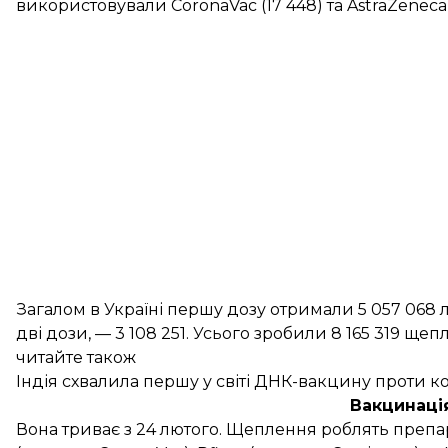
використовували CoronaVac (17 448) та AstraZeneca 
Загалом в Україні першу дозу отримали 5 057 068 
дві дози, — 3 108 251. Усього зробили 8 165 319 щеп
читайте також
Індія схвалила першу у світі ДНК-вакцину проти к
Вакцинація
Вона триває з 24 лютого. Щеплення
роблять
препа