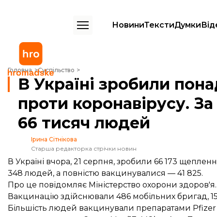
Новини
Тексти
Думки
Від
В Україні зробили понад 8 мільйонів щеплень проти коронавірусу.
Головна
Суспільство
В Україні зробили пона
проти коронавірусу. З
66 тисяч людей
Ірина Сітнікова
Старша редакторка стрічки новин
В Україні вчора, 21 серпня, зробили 66 173 щепле
348 людей, а повністю вакцинувалися — 41 825.
Про це
повідомляє
Міністерство охорони здоров'я.
Вакцинацію здійснювали 486 мобільних бригад, 159
Більшість людей
вакцинували
препаратами Pfizer 