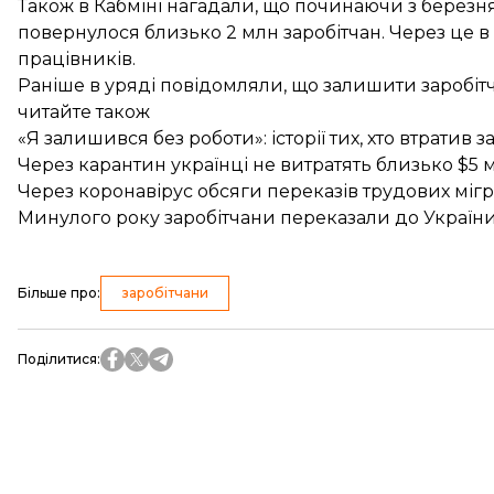
Також в Кабміні нагадали, що починаючи з березн
повернулося близько 2 млн заробітчан. Через це в 
працівників.
Раніше в уряді
повідомляли
, що залишити заробі
читайте також
«Я залишився без роботи»: історії тих, хто втратив 
Через карантин українці не витратять близько $5
Через коронавірус обсяги переказів трудових мігра
Минулого року заробітчани переказали до України
Більше про
:
заробітчани
Поділитися
: