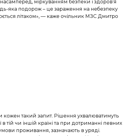
, насамперед, міркуванням безпеки і здоров’я
дь-яка подорож – це зараження на небезпеку
юється літаком», — каже очільник МЗС Дмитро
ти кожен такий запит. Рішення ухвалюватимуть
ї в тій чи іншій країні та при дотриманні певних
умови проживання, зазначають в уряді.