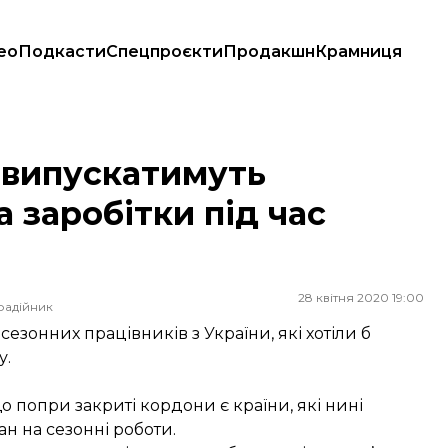
ео
Подкасти
Спецпроєкти
Продакшн
Крамниця
бітки під час карантину
и випускатимуть
а заробітки під час
28 квітня 2020 19:00
радійник
езонних працівників з України, які хотіли б
у.
що попри закриті кордони є країни, які нині
ан на сезонні роботи.