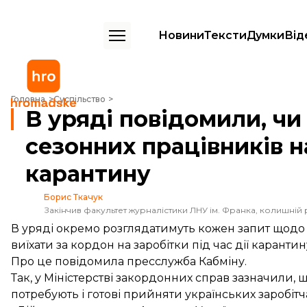
Новини
Тексти
Думки
Від
В уряді повідомили, чи випускатимуть сезонних працівників на заро
Головна
Суспільство
В уряді повідомили, ч
сезонних працівників н
карантину
Борис Ткачук
Закінчив факультет журналістики ЛНУ ім. Франка, колишній 
В уряді окремо розглядатимуть кожен запит щодо с
виїхати за кордон на заробітки під час дії карантин
Про це
повідомила
пресслужба Кабміну.
Так, у Міністерстві закордонних справ зазначили, 
потребують і готові прийняти українських заробітч