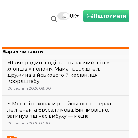
Підтримати
UK
Зараз читають
«Шлях родин іноді навіть важчий, ніж у
хлопців у полоні». Мама трьох дітей,
дружина військового й керівниця
Коордштабу
06 серпня 2026 08:00
У Москві поховали російського генерал-
лейтенанта Єрусалимова. Він, імовірно,
загинув під час вибуху — медіа
06 серпня 2026 07:30