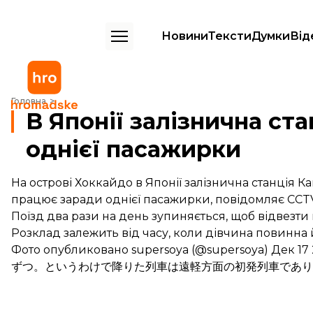
Новини
Тексти
Думки
Від
В Японії залізнична станція працює заради однієї пасажирки
Головна
В Японії залізнична ст
однієї пасажирки
На острові Хоккайдо в Японії залізнична станція Камі
працює заради однієї пасажирки, повідомляє
CCT
Поїзд два рази на день зупиняється, щоб відвезти 
Розклад залежить від часу, коли дівчина повинна 
Фото опубликовано supersoya (@supersoya) Дек 17 2
ずつ。というわけで降りた列車は遠軽方面の初発列車であり終列