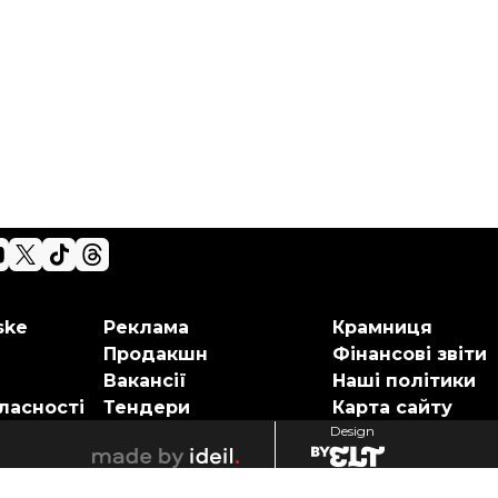
ske
Реклама
Крамниця
Продакшн
Фінансові звіти
Вакансії
Наші політики
ласності
Тендери
Карта сайту
Design
elt
ideil