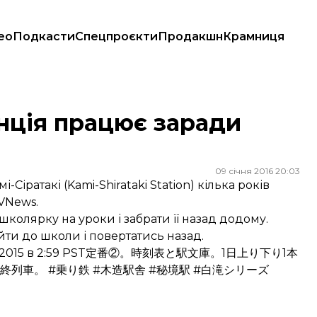
ео
Подкасти
Спецпроєкти
Продакшн
Крамниця
анція працює заради
09 січня 2016 20:03
-Сіратакі (Kami-Shirataki Station) кілька років
VNews
.
школярку на уроки і забрати її назад додому.
йти до школи і повертатись назад.
015 в 2:59 PST
定番②。時刻表と駅文庫。1日上り下り1本
車。 #乗り鉄 #木造駅舎 #秘境駅 #白滝シリーズ