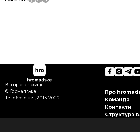
Всі права захищені:
©
Громадське
Про hromad
Телебачення
,
2013-2026.
Команда
Контакти
Структура в