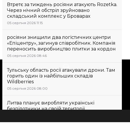
Втретє за тиждень росіяни атакують Rozetka.
Через нічний обстріл зруйновано
складський комплекс у Броварах
05 серпня 2026 11:15
росіяни знищили два логістичних центри
«Епіцентру», загинув співробітник. Компанія
переносить виробництво плитки за кордон
05 серпня 2026 08:46
Підтримати
Тульську область росії атакували дрони. Там
горить один із найбільших складів
Wildberries
Підтримай hromadske.
05 серпня 2026 08:00
Ми працюємо для тебе та
завдяки тобі. Будь нашим
Литва планує виробляти українські
другом
безпілотники на своїй території
04 серпня 2026 21:28
Всі новини