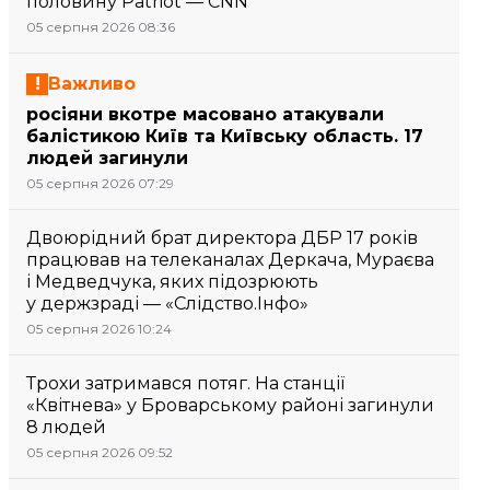
половину Patriot — CNN
05 серпня 2026 08:36
Важливо
росіяни вкотре масовано атакували
балістикою Київ та Київську область. 17
людей загинули
05 серпня 2026 07:29
Двоюрідний брат директора ДБР 17 років
працював на телеканалах Деркача, Мураєва
і Медведчука, яких підозрюють
у держзраді — «Слідство.Інфо»
05 серпня 2026 10:24
Трохи затримався потяг. На станції
«Квітнева» у Броварському районі загинули
8 людей
05 серпня 2026 09:52