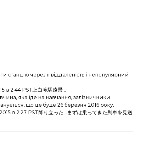
и станцію через її віддаленість і непопулярний
15 в 2:44 PST
上白滝駅遠景…
чина, яка їде на навчання, залізничники
нується, що це буде 26 березня 2016 року.
015 в 2:27 PST
降り立った…まずは乗ってきた列車を見送