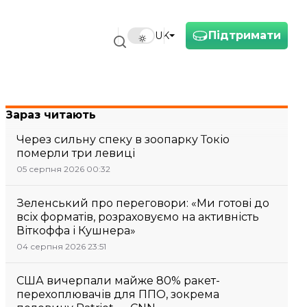
Підтримати
UK
Зараз читають
Через сильну спеку в зоопарку Токіо
померли три левиці
05 серпня 2026 00:32
Зеленський про переговори: «Ми готові до
всіх форматів, розраховуємо на активність
Віткоффа і Кушнера»
04 серпня 2026 23:51
США вичерпали майже 80% ракет-
перехоплювачів для ППО, зокрема