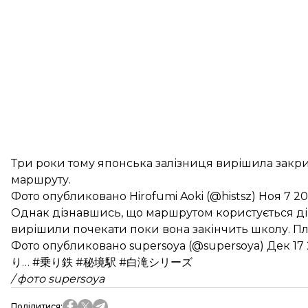
Три роки тому японська залізниця вирішила закрит
маршруту.
Фото опубликовано Hirofumi Aoki (@histsz) Ноя 7 20
Однак дізнавшись, що маршрутом користується дів
вирішили почекати поки вона закінчить школу. Пла
Фото опубликовано supersoya (@supersoya) Дек 17 2
り… #乗り鉄 #秘境駅 #白滝シリーズ
/ фото supersoya
Поділитися
: