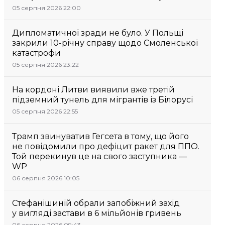
05 серпня 2026 22:00
Дипломатичної зради не було. У Польщі
закрили 10-річну справу щодо Смоленської
катастрофи
05 серпня 2026 23:22
На кордоні Литви виявили вже третій
підземний тунель для мігрантів із Білорусі
05 серпня 2026 22:55
Трамп звинуватив Гегсета в тому, що його
не повідомили про дефіцит ракет для ППО.
Той перекинув це на свого заступника —
WP
06 серпня 2026 10:05
Стефанішиній обрали запобіжний захід
у вигляді застави в 6 мільйонів гривень
06 серпня 2026 09:43