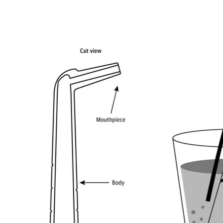
Соломинка для бор
Jama Netw
За словами винахідників, діафрагмальний нерв 
людина змогла протягнути рідину через соломинку,
активізується блудний нерв. Учені кажуть, що за
заважає їм спричиняти гикавку.
Пристрій протестували на 249 людях. Результати п
води через соломинку гикавка зникала.
Однак невролог з Університету Ньюкасла Ріс Томас,
необхідності в окремому пристрої проти гикавки.
«Це розв'язання проблеми, про яке ніхто не проси
інші ефективні та недорогі (за соломинку доведеть
гикавкою.
Наприклад, необхідно щільно закрити обидва вух