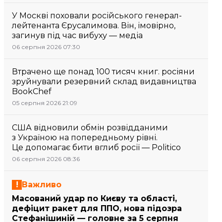
У Москві поховали російського генерал-
лейтенанта Єрусалимова. Він, імовірно,
загинув під час вибуху — медіа
06 серпня 2026 07:30
Втрачено ще понад 100 тисяч книг. росіяни
зруйнували резервний склад видавництва
BookChef
05 серпня 2026 21:09
США відновили обмін розвідданими
з Україною на попередньому рівні.
Це допомагає бити вглиб росії — Politico
06 серпня 2026 08:36
Важливо
Масований удар по Києву та області,
дефіцит ракет для ППО, нова підозра
Стефанішиній — головне за 5 серпня