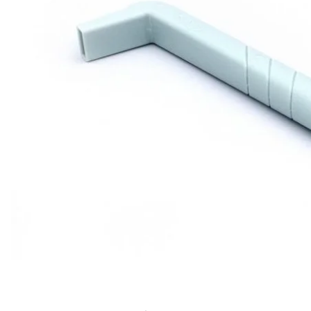
Дослідження пристрою
опублікували
у Jama Netw
Гикавка з'являється, коли діафрагма та міжреберн
інтенсивними короткими дихальними рухами. Чере
зв'язки у гортані виникає звук «гик».
Науковці з американської компанії придумали, як
мозку до шлунка, для боротьби з гикавкою. Для ц
навіть запатентували, «для посиленого всмоктуван