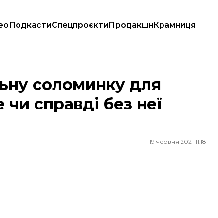
ео
Подкасти
Спецпроєкти
Продакшн
Крамниця
и справді без неї ніяк?
льну соломинку для
 чи справді без неї
19 червня 2021 11:18