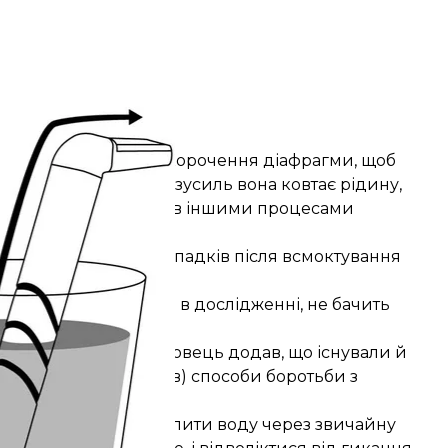
отьби з гикавкою
ork Open
повинен викликати скорочення діафрагми, щоб
 а коли після таких зусиль вона ковтає рідину,
йнятість обидвох нервів іншими процесами
оказали, що у 92% випадків після всмоктування
 який не брав участі в дослідженні, не бачить
в»
, — сказав він. Науковець додав, що існували й
ся віддати 14 доларів) способи боротьби з
а та не зупиняючись пити воду через звичайну