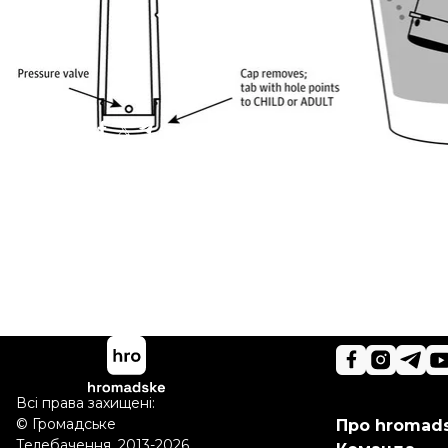
соломинку. Це змушує організм відчути, що відбува
Більше про
:
наука
дослідження
Поділитися
:
Всі права захищені:
©
Громадське
Про hromad
Телебачення
,
2013-2026.