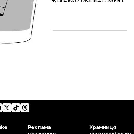
ється щось незвичне, і відволіктися від гикання.
ske
Реклама
Крамниця