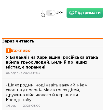
Підтримати
UK
Зараз читають
Важливо
У Балаклії на Харківщині російська атака
вбила трьох людей. Били й по інших
містах, є поранені
06 серпня 2026 08:04
«Шлях родин іноді навіть важчий, ніж у
хлопців у полоні». Мама трьох дітей,
дружина військового й керівниця
Коордштабу
06 серпня 2026 08:00