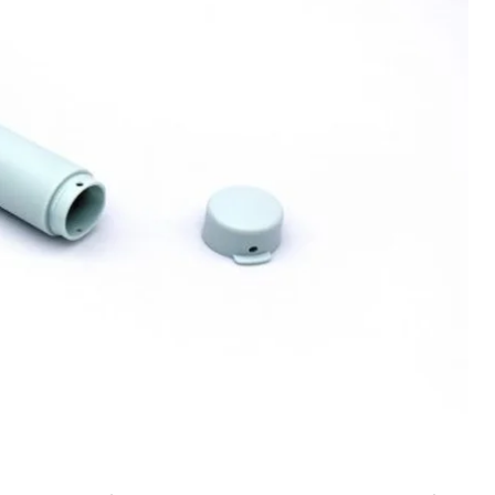
ork Open,
передає
The Guardian.
і м'язи раптово скорочуються, це супроводжується
з різке проходження повітря через голосові
 стимулювати блудний нерв, який проходить від
ього вони створили пластикову соломинку, яку
ня та ковтання».