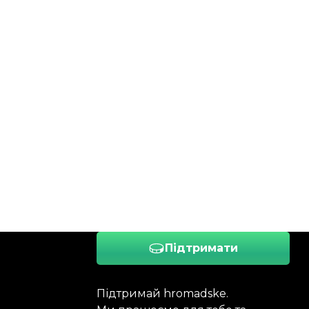
Підтримати
Підтримай hromadske.