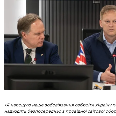
Зеленським у Києві.
Фінансування забезпечить понад 10 000 безпілотни
від першої особи (FPV), 1000 ударних безпілотників
Британії, а також розвідувальні та морські дрони.
Зазначається, що йдеться про розширення
пакета
«Я нарощую наше зобов'язання озброїти Україну 
надходять безпосередньо з провідної світової обо