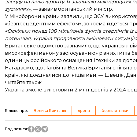
заводу на лінію фронту. Я закликаю міжнародних п
зусиллях»,
— заявив британський міністр.
У Міноборони країни заявили, що ЗСУ використов
«безпрецедентним ефектом», зокрема йдеться пр
«Оскільки понад 100 мільйонів фунтів стерлінгів і
потенціал, Україна продовжить змінювати ситуацію
Британське відомство зазначило, що українські ві
високоефективному застосуванню» різних типів б
одиниць російського оснащення і техніки за доп
Нагадаємо, що Латвія та Велика Британія
спільно 
країн, які доєдналися до ініціативи, — Швеція, Дан
читайте також
Україна зможе виготовити 2 млн дронів у 2024 ро
Більше про
:
Велика Британія
дрони
безпілотники
Поділитися
: