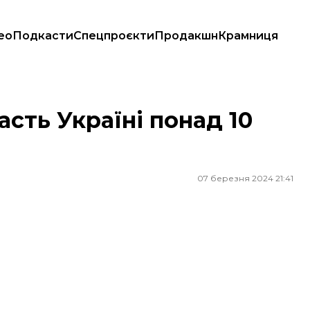
ео
Подкасти
Спецпроєкти
Продакшн
Крамниця
сть Україні понад 10
07 березня 2024 21:41