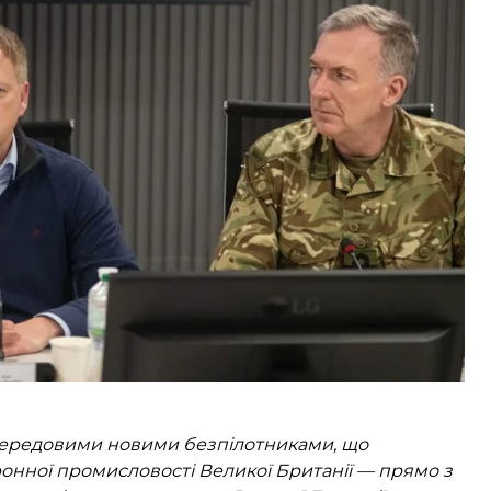
х платформ, більшість із яких є безпілотниками
, які були досліджені та розроблені у Великій
 безпілотників на 200 млн фунтів
.
передовими новими безпілотниками, що
ронної промисловості Великої Британії — прямо з