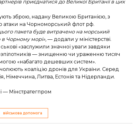
артнерів приєднатися до Великої Британії в цих
ують зброю, надану Великою Британією, з
о атаки на Чорноморський флот рф.
з цього пакета буде витрачено на морський
 в Чорному морі»,
— додали у міністерстві.
йськові «заслужили значної уваги завдяки
езпілотників — знищенню чи ураженню тисяч
омогою «набагато дешевших систем».
очолюють коаліцію дронів
для України. Серед
ія, Німеччина, Литва, Естонія та Нідерланди.
ці — Мінстратегпром
військова допомога