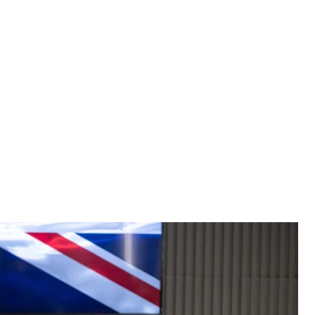
Києві, 7 березня 2024 року
устем Умєров
йонів фунтів стерлінгів (близько 416 млн
редовими безпілотниками протягом 2024 року.
аппс після зустрічі з президентом Володимиром