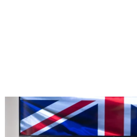
Грант Шаппс (посередині) у 
Facebook / Р
Велика Британія оголосила про виділення 325 міль
доларів), щоб забезпечити українське військо пе
Про це
повідомив
міністр оборони країни Грант Ш