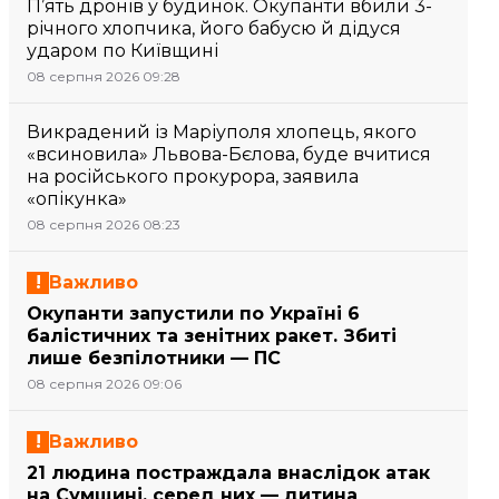
П’ять дронів у будинок. Окупанти вбили 3-
річного хлопчика, його бабусю й дідуся
ударом по Київщині
08 серпня 2026 09:28
Викрадений із Маріуполя хлопець, якого
«всиновила» Львова-Бєлова, буде вчитися
на російського прокурора, заявила
«опікунка»
08 серпня 2026 08:23
Важливо
Окупанти запустили по Україні 6
балістичних та зенітних ракет. Збиті
лише безпілотники — ПС
08 серпня 2026 09:06
Важливо
21 людина постраждала внаслідок атак
на Сумщині, серед них — дитина