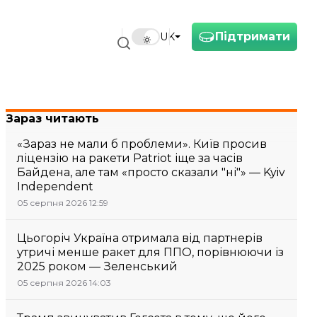
Підтримати
UK
Зараз читають
«Зараз не мали б проблеми». Київ просив
ліцензію на ракети Patriot іще за часів
Байдена, але там «просто сказали "ні"» — Kyiv
Independent
05 серпня 2026 12:59
Цьогоріч Україна отримала від партнерів
утричі менше ракет для ППО, порівнюючи із
2025 роком — Зеленський
05 серпня 2026 14:03