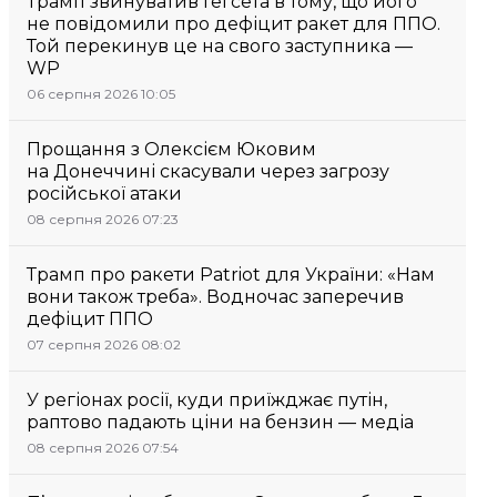
Трамп звинуватив Гегсета в тому, що його
не повідомили про дефіцит ракет для ППО.
Той перекинув це на свого заступника —
WP
06 серпня 2026 10:05
Прощання з Олексієм Юковим
на Донеччині скасували через загрозу
російської атаки
08 серпня 2026 07:23
Трамп про ракети Patriot для України: «Нам
вони також треба». Водночас заперечив
дефіцит ППО
07 серпня 2026 08:02
У регіонах росії, куди приїжджає путін,
раптово падають ціни на бензин — медіа
08 серпня 2026 07:54