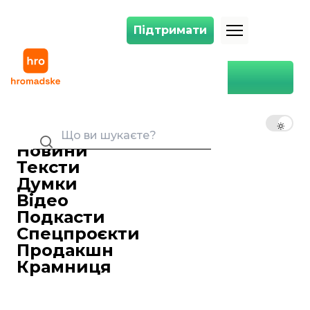
Підтримати
Підтримати
Велика Британія призначила нового посла в Україні. Хто ним став?
Головна
Політика
Велика Британія призначила
нового посла в Україні. Хто
UK
EN
RU
ним став?
Новини
Анетт Абрамова
06 липня 2023 19:19
Редакторка стрічки новин
Тексти
Думки
Відео
Подкасти
Спецпроєкти
Продакшн
Крамниця