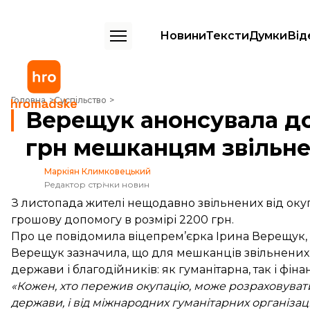
Новини
Тексти
Думки
Від
Верещук анонсувала додаткові виплати 2200 грн мешканцям звіль
Головна
Суспільство
Верещук анонсувала до
грн мешканцям звільне
Маркіян Климковецький
Редактор стрічки новин
З листопада жителі нещодавно звільнених від оку
грошову допомогу в розмірі 2200 грн.
Про це повідомила віцепрем’єрка Ірина Верещук,
Верещук зазначила, що для мешканців звільнених в
держави і благодійників: як гуманітарна, так і фіна
«Кожен, хто пережив окупацію, може розраховувати 
держави, і від міжнародних гуманітарних організаці