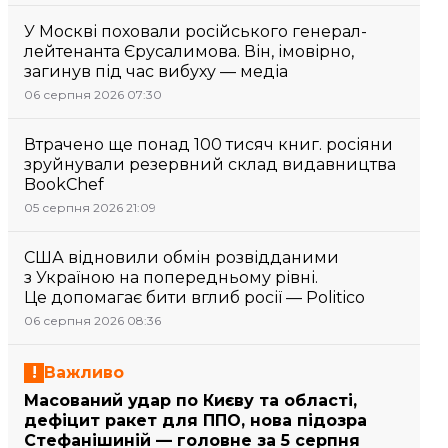
У Москві поховали російського генерал-
лейтенанта Єрусалимова. Він, імовірно,
загинув під час вибуху — медіа
06 серпня 2026 07:30
Втрачено ще понад 100 тисяч книг. росіяни
зруйнували резервний склад видавництва
BookChef
05 серпня 2026 21:09
США відновили обмін розвідданими
з Україною на попередньому рівні.
Це допомагає бити вглиб росії — Politico
06 серпня 2026 08:36
Важливо
Масований удар по Києву та області,
дефіцит ракет для ППО, нова підозра
Стефанішиній — головне за 5 серпня