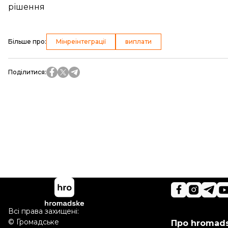
рішення
Більше про
:
Мінреінтеграції
виплати
Поділитися
:
Всі права захищені:
©
Громадське
Про hromad