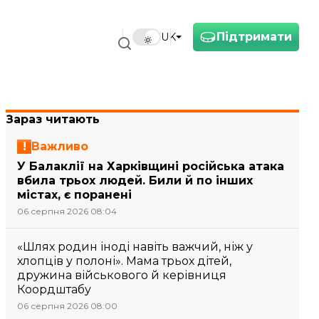
Підтримати
UK
Зараз читають
Важливо
У Балаклії на Харківщині російська атака
вбила трьох людей. Били й по інших
містах, є поранені
06 серпня 2026 08:04
«Шлях родин іноді навіть важчий, ніж у
хлопців у полоні». Мама трьох дітей,
дружина військового й керівниця
Коордштабу
06 серпня 2026 08:00