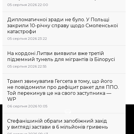
05 серпня 2026 22:00
Дипломатичної зради не було. У Польщі
закрили 10-річну справу щодо Смоленської
катастрофи
05 серпня 2026 23:22
На кордоні Литви виявили вже третій
підземний тунель для мігрантів із Білорусі
05 серпня 2026 22:55
Трамп звинуватив Гегсета в тому, що його
не повідомили про дефіцит ракет для ППО.
Той перекинув це на свого заступника —
WP
06 серпня 2026 10:05
Підтримати
Стефанішиній обрали запобіжний захід
у вигляді застави в 6 мільйонів гривень
Підтримай hromadske.
06 серпня 2026 09:43