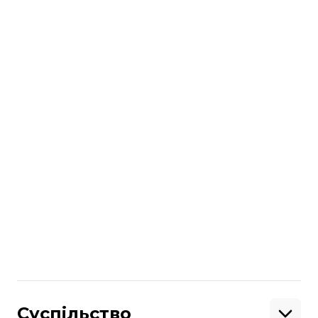
Уряд підготував санкційні списки щодо
172 громадян РФ й інших одержав, які
підривають національну безпеку
України.
Також йдеться про 65 компаній, які
визнали анексію Криму.
Поділитися
:
Суспільство