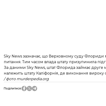
Sky News зазначає, що Верховному суду Флориди м
питання. Тим часом влада штату призупинила підго
За даними Sky News, штат Флорида займає друге м
належить штату Каліфорнія, де виконання вироку о
/ фото murderpedia.org
Поділитися
: