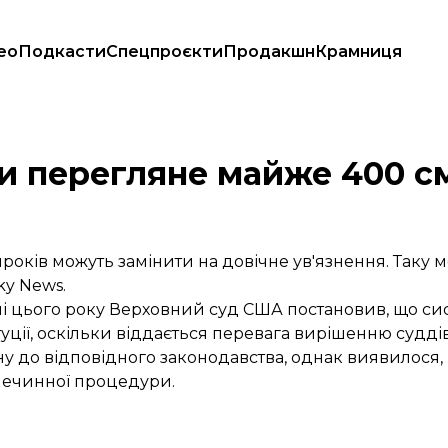
ео
Подкасти
Спецпроєкти
Продакшн
Крамниця
и перегляне майже 400 с
оків можуть замінити на довічне ув'язнення. Таку м
ky News
.
чні цього року Верховний суд США постановив, що с
уції, оскільки віддається перевага вирішенню судді
ну до відповідного законодавства, однак виявилося,
 нечинної процедури.