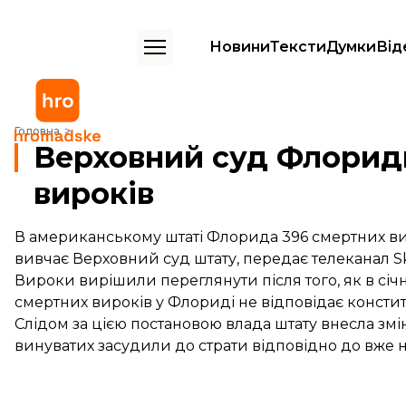
Новини
Тексти
Думки
Від
Верховний суд Флориди перегляне майже 400 смертних вироків
Головна
Верховний суд Флорид
вироків
В американському штаті Флорида 396 смертних вир
вивчає Верховний суд штату, передає телеканал
S
Вироки вирішили переглянути після того, як в сі
смертних вироків у Флориді не відповідає констит
Слідом за цією постановою влада штату внесла змі
винуватих засудили до страти відповідно до вже