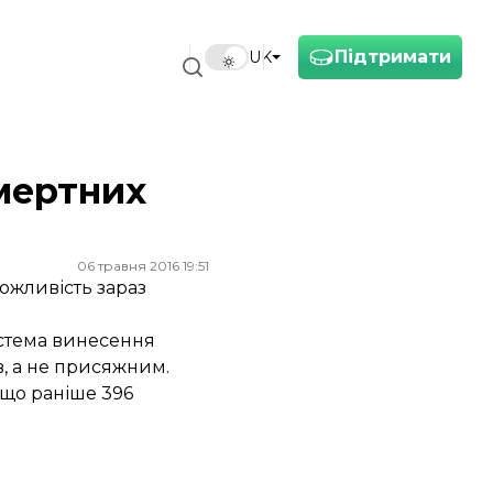
Підтримати
UK
мертних
06 травня 2016 19:51
ожливість зараз
истема винесення
в, а не присяжним.
 що раніше 396