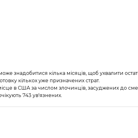
оже знадобитися кілька місяців, щоб ухвалити оста
товку кількох уже призначених страт.
ісце в США за числом злочинців, засуджених до сме
чікують 743 ув'язнених.