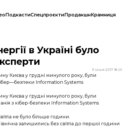
ео
Подкасти
Спецпроєкти
Продакшн
Крамниця
експерти
ргії в Україні було
експерти
11 січня 2017 18:01
ину Києва у грудні минулого року, були
кібер—безпеки Information Systems
ину Києва у грудні минулого року, були
анія з кібер-безпеки Information Systems
вітла не було більше години.
Північна залишились без світла до першої години