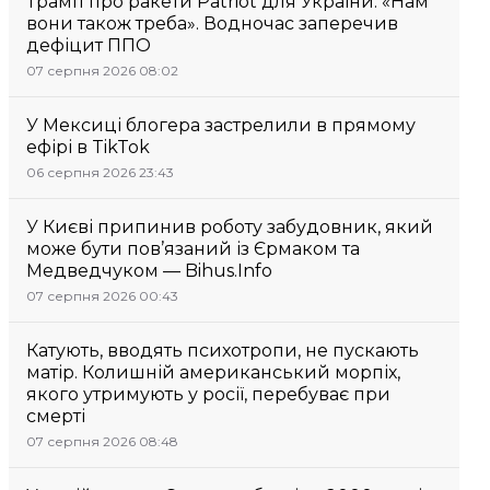
Трамп про ракети Patriot для України: «Нам
вони також треба». Водночас заперечив
дефіцит ППО
07 серпня 2026 08:02
У Мексиці блогера застрелили в прямому
ефірі в TikTok
06 серпня 2026 23:43
У Києві припинив роботу забудовник, який
може бути пов’язаний із Єрмаком та
Медведчуком — Bihus.Info
07 серпня 2026 00:43
Катують, вводять психотропи, не пускають
матір. Колишній американський морпіх,
якого утримують у росії, перебуває при
смерті
07 серпня 2026 08:48