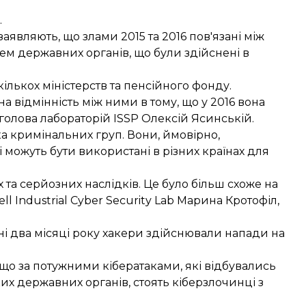
.
заявляють, що злами 2015 та 2016 пов'язані між
ем державних органів, що були здійснені в
кількох міністерств та пенсійного фонду.
а відмінність між ними в тому, що у 2016 вона
голова лабораторій ISSP Олексій Ясинській.
а кримінальних груп. Вони, ймовірно,
 можуть бути використані в різних країнах для
 та серйозних наслідків. Це було більш схоже на
 Industrial Cyber Security Lab Марина Кротофіл,
і два місяці року
хакери здійснювали напади
на
о за потужними кібератаками, які відбувались
ких державних органів,
стоять кіберзлочинці з