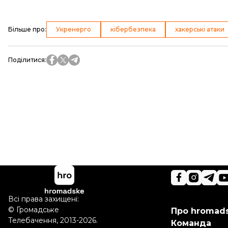
Більше про
:
Укренерго
кібербезпека
хакерські атаки
Поділитися
:
Всі права захищені:
©
Громадське
Про hromad
Телебачення
,
2013-2026.
Команда