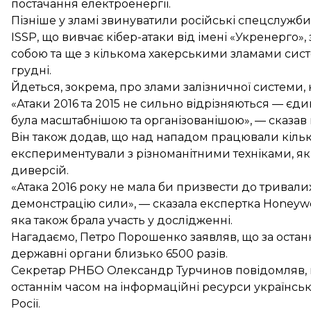
постачання електроенергії.
Пізніше у зламі звинуватили російські спецслужби
ISSP, що вивчає кібер-атаки від імені «Укренерго», 
собою та ще з кількома хакерськими зламами сист
грудні.
Йдеться, зокрема, про злами залізничної системи, 
«Атаки 2016 та 2015 не сильно відрізняються — єдин
була масштабнішою та організованішою», — сказав 
Він також додав, що над нападом працювали кільк
експериментували з різноманітними техніками, які
диверсій.
«Атака 2016 року не мала би призвести до тривалих
демонстрацію сили», — сказала експертка Honeywell
яка також брала участь у дослідженні.
Нагадаємо, Петро Порошенко заявляв, що за останн
державні органи близько 6500 разів.
Секретар РНБО Олександр Турчинов повідомляв, щ
останнім часом на інформаційні ресурси українсь
Росії
.