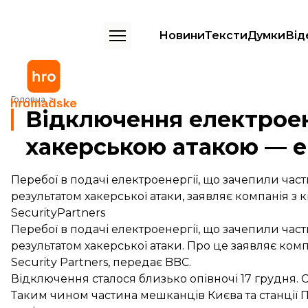
Новини
Тексти
Думки
Від
Відключення електроенергії в Україні було хакерською атакою — 
Головна
Відключення електроене
хакерською атакою — 
Перебої в подачі електроенергії, що зачепили част
результатом хакерської атаки, заявляє компанія з 
SecurityPartners
Перебої в подачі електроенергії, що зачепили част
результатом хакерської атаки. Про це заявляє комп
Security Partners,
передає
BBC.
Відключення сталося близько опівночі 17 грудня. С
Таким чином частина мешканців Києва та станції 