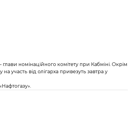
 глави номінаційного комітету при Кабміні. Окрім
 на участь від олігарха привезуть завтра у
 «Нафтогазу».