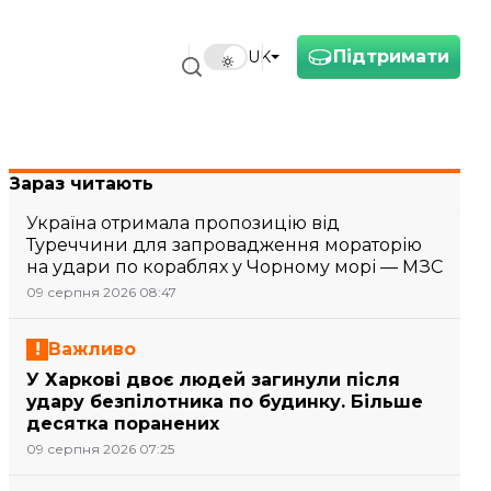
Підтримати
UK
Зараз читають
Україна отримала пропозицію від
Туреччини для запровадження мораторію
на удари по кораблях у Чорному морі — МЗС
09 серпня 2026 08:47
Важливо
У Харкові двоє людей загинули після
удару безпілотника по будинку. Більше
десятка поранених
09 серпня 2026 07:25