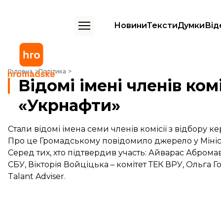
Новини
Тексти
Думки
Від
Відомі імені членів комісії з відбору керівника «Укрнафти»
Головна
Політика
Відомі імені членів ком
«Укрнафти»
Стали відомі імена семи членів комісії з відбору к
Про це Громадському повідомило джерело у Мініст
Серед тих, хто підтвердив участь: Айварас Абромав
СБУ, Вікторія Войціцька – комітет ТЕК ВРУ, Ольга Г
Talant Adviser.