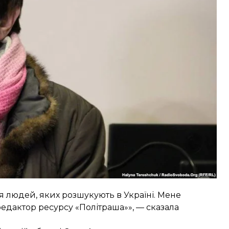
 березня 2019 року. Таким рішенням суд
, адже на волі, на її думку, їй загрожує небезпека.
и.
 людей, яких розшукують в Україні. Мене
 редактор ресурсу «Політраша»», — сказала