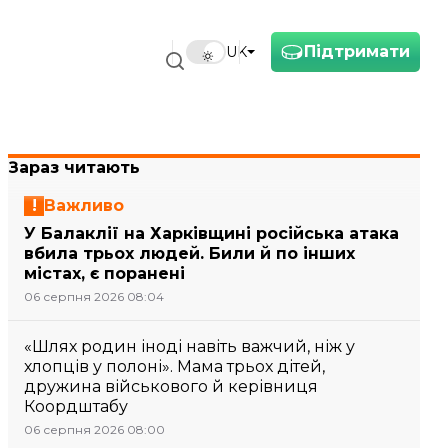
Підтримати
UK
Зараз читають
Важливо
У Балаклії на Харківщині російська атака
вбила трьох людей. Били й по інших
містах, є поранені
06 серпня 2026 08:04
«Шлях родин іноді навіть важчий, ніж у
хлопців у полоні». Мама трьох дітей,
дружина військового й керівниця
Коордштабу
06 серпня 2026 08:00