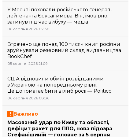
У Москві поховали російського генерал-
лейтенанта Єрусалимова. Він, імовірно,
загинув під час вибуху — медіа
06 серпня 2026 07:30
Втрачено ще понад 100 тисяч книг. росіяни
зруйнували резервний склад видавництва
BookChef
05 серпня 2026 21:09
США відновили обмін розвідданими
з Україною на попередньому рівні.
Це допомагає бити вглиб росії — Politico
06 серпня 2026 08:36
Важливо
Масований удар по Києву та області,
дефіцит ракет для ППО, нова підозра
Стефанішиній — головне за 5 серпня