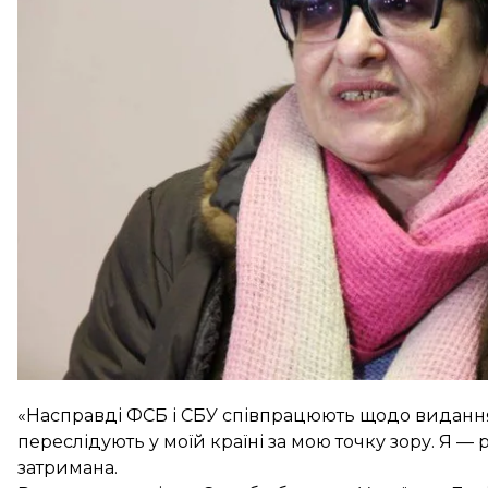
Відтак журналістка перебуватиме за ґратами до 17
задовольнив клопотання слідчих.
Бойко на суді просила, щоб її утримували за ґратами
Журналістка вважає, що її переслідують за її погляд
«Насправді ФСБ і СБУ співпрацюють щодо видання
переслідують у моїй країні за мою точку зору. Я —
затримана.