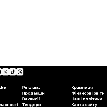
ske
Реклама
Крамниця
Продакшн
Фінансові звіти
Вакансії
Наші політики
ласності
Тендери
Карта сайту