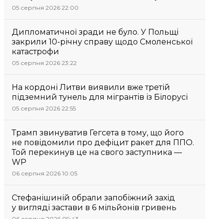
05 серпня 2026 22:00
Дипломатичної зради не було. У Польщі
закрили 10-річну справу щодо Смоленської
катастрофи
05 серпня 2026 23:22
На кордоні Литви виявили вже третій
підземний тунель для мігрантів із Білорусі
05 серпня 2026 22:55
Трамп звинуватив Гегсета в тому, що його
не повідомили про дефіцит ракет для ППО.
Той перекинув це на свого заступника —
WP
06 серпня 2026 10:05
Стефанішиній обрали запобіжний захід
у вигляді застави в 6 мільйонів гривень
06 серпня 2026 09:43