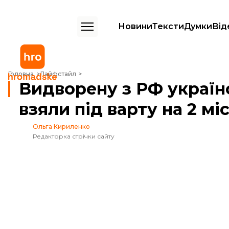
Новини
Тексти
Думки
Від
Видворену з РФ українську журналістку Бойко взяли під варту на 2 
Головна
Лайфстайл
Видворену з РФ україн
взяли під варту на 2 мі
Ольга Кириленко
Редакторка стрічки сайту