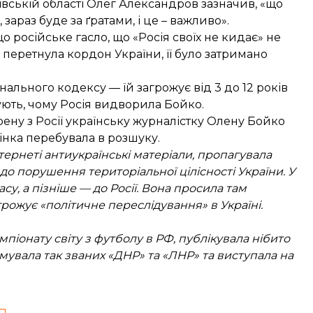
вській області Олег Александров зазначив, «що
араз буде за ґратами, і це – важливо».
що російське гасло, що «Росія своїх не кидає» не
на перетнула кордон України, її було затримано
ального кодексу — їй загрожує від 3 до 12 років
вують, чому Росія видворила Бойко.
ену з Росії українську журналістку Олену Бойко
інка перебувала в розшуку.
тернеті антиукраїнські матеріали, пропагувала
о порушення територіальної цілісності України. У
су, а пізніше — до Росії. Вона просила там
грожує «політичне переслідування» в Україні.
піонату світу з футболу в РФ, публікувала нібито
мувала так званих «ДНР» та «ЛНР» та виступала на