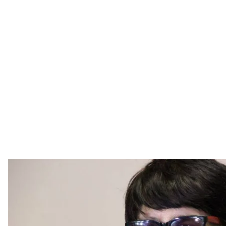
Олена Бойко на засіданні Галицько
Радіо С
Видворену з Росії українську журналістку Олену Б
місяці без права внесення застави. Її підозрюють у 
недоторканність України.