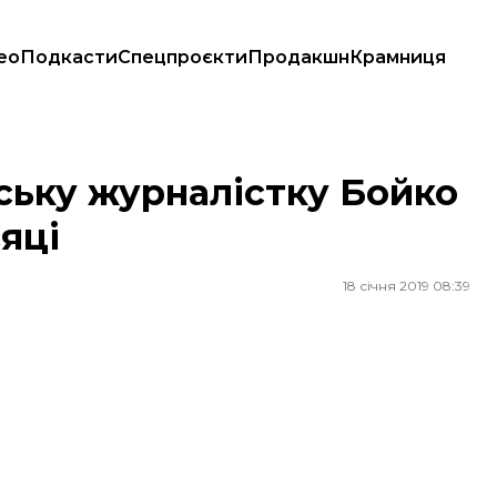
ео
Подкасти
Спецпроєкти
Продакшн
Крамниця
місяці
ську журналістку Бойко
сяці
18 січня 2019 08:39