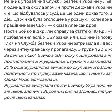
Речник управління Служби безпеки України у Льві
людина, яка скоїла злочин проти держави України, з
«Те, що відбувалось у суді, це ще один доказ того, 
діє... Ця жінка була оголошена у розшук, і коли во
працівниками СБУ», — сказав Александров.
Проти Бойко відкрили справу за
статтею 110
Кримін
позбавлення волі. У СБУ зазначили, що нині з'ясо
17 січня Служба безпеки України
затримала видвор
через антиукраїнську пропаганду. З грудня 2018 ж
За даними СБУ, Бойко з 2014 року поширювала в ін
протистояння між українцями, публічно закликала д
2015 році журналістка виїхала до окупованого Донба
політичного притулку, адже казала, що їй нібито за
Однак Росія відмовила їй.
Журналістка виступала проти бойкоту Україною Чем
військові злочини Збройних сил на Донбасі, підтри
російських каналах.