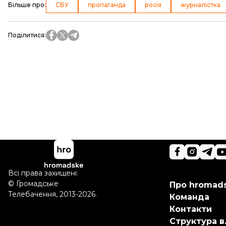
Більше про
:
СБУ
пропаганда
росія
журналістка
Поділитися
:
Всі права захищені:
©
Громадське
Про hromad
Телебачення
,
2013-2026.
Команда
Контакти
Структура в