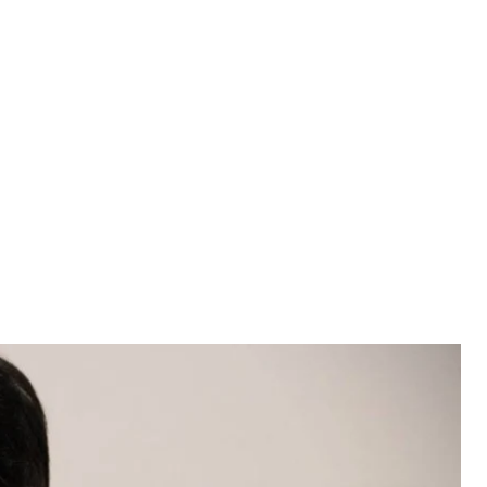
го суду Львова 17 січня 2018 року
вобода
ойко Галицький суд Львова взяв під варту на 2
посягання на територіальну цілісність і