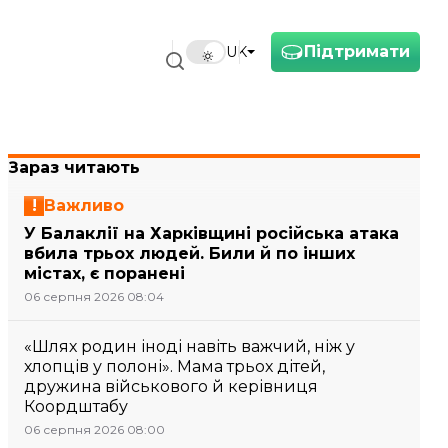
Підтримати
UK
Зараз читають
Важливо
У Балаклії на Харківщині російська атака
вбила трьох людей. Били й по інших
містах, є поранені
06 серпня 2026 08:04
«Шлях родин іноді навіть важчий, ніж у
хлопців у полоні». Мама трьох дітей,
дружина військового й керівниця
Коордштабу
06 серпня 2026 08:00