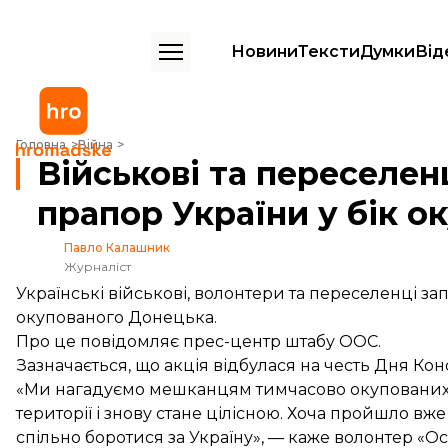
Новини
Тексти
Думки
Від
Військові та переселенці запустили великий прапор України у бік
Головна
Війна
Військові та переселен
прапор України у бік 
Павло Калашник
Журналіст
Українські військові, волонтери та переселенці з
окупованого Донецька.
Про це повідомляє прес-центр штабу ООС.
Зазначається, що акція відбулася на честь Дня Конс
«Ми нагадуємо мешканцям тимчасово окупованих т
території і знову стане цілісною. Хоча пройшло вже 
спільно боротися за Україну», — каже волонтер «Ос