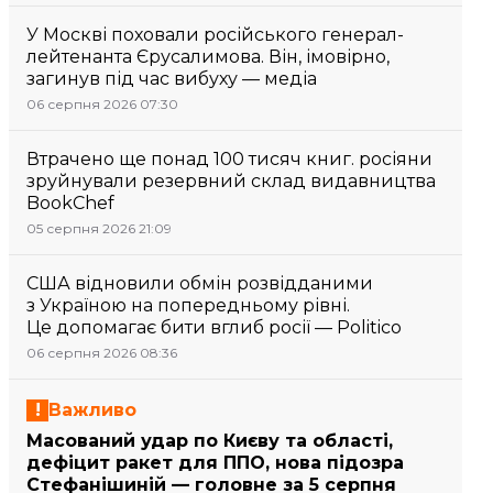
У Москві поховали російського генерал-
лейтенанта Єрусалимова. Він, імовірно,
загинув під час вибуху — медіа
06 серпня 2026 07:30
Втрачено ще понад 100 тисяч книг. росіяни
зруйнували резервний склад видавництва
BookChef
05 серпня 2026 21:09
США відновили обмін розвідданими
з Україною на попередньому рівні.
Це допомагає бити вглиб росії — Politico
06 серпня 2026 08:36
Важливо
Масований удар по Києву та області,
дефіцит ракет для ППО, нова підозра
Стефанішиній — головне за 5 серпня