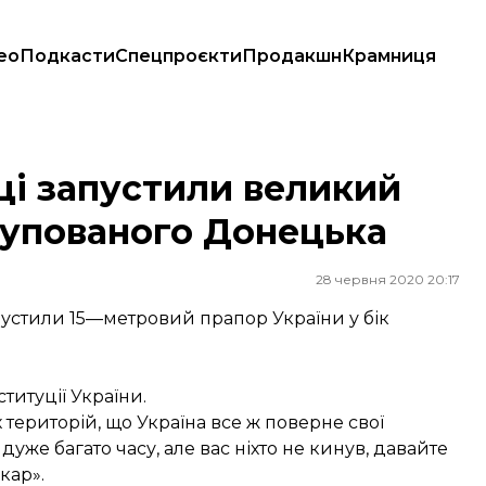
ео
Подкасти
Спецпроєкти
Продакшн
Крамниця
 окупованого Донецька
ці запустили великий
окупованого Донецька
28 червня 2020 20:17
апустили 15—метровий прапор України у бік
титуції України.
ериторій, що Україна все ж поверне свої
дуже багато часу, але вас ніхто не кинув, давайте
кар».