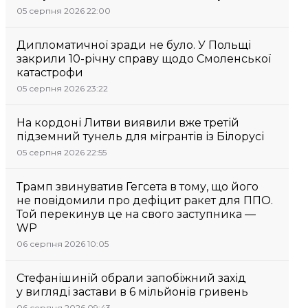
05 серпня 2026 22:00
Дипломатичної зради не було. У Польщі
закрили 10-річну справу щодо Смоленської
катастрофи
05 серпня 2026 23:22
На кордоні Литви виявили вже третій
підземний тунель для мігрантів із Білорусі
05 серпня 2026 22:55
Трамп звинуватив Гегсета в тому, що його
не повідомили про дефіцит ракет для ППО.
Той перекинув це на свого заступника —
WP
06 серпня 2026 10:05
Стефанішиній обрали запобіжний захід
у вигляді застави в 6 мільйонів гривень
06 серпня 2026 09:43