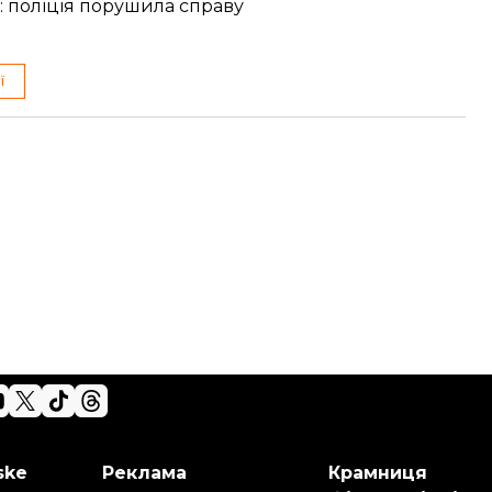
: поліція порушила справу
ї
ske
Реклама
Крамниця