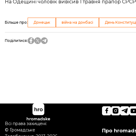
На Одещині чоловік вивісив 1 травня прапор СРСР
Більше про
:
Донецьк
війна на донбасі
День Конституці
Поділитися
:
Всі права захищені:
©
Громадське
Про hromad