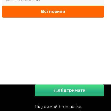
Всі новини
Підтримати
Підтримай hromadske.