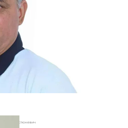
сії Ігор Кастюкевич