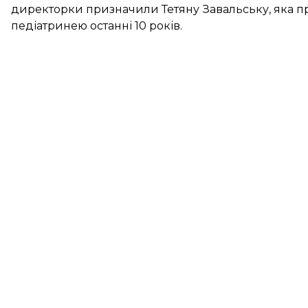
директорки призначили Тетяну Завальську, яка 
педіатринею останні 10 років.