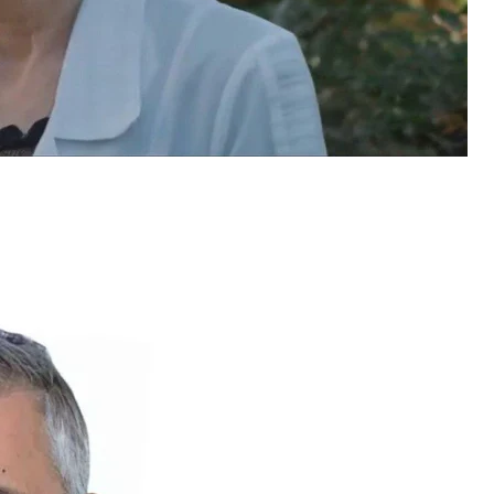
'я Херсонської області» Вадим Ільмієв
ЗМІ
ь процес у згаданому «департаменті».