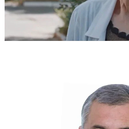
«Керівник департаменту охорони здоров
рос
Ігор Кастюкевич організовував і контролював увес