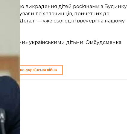
ЗМІ
хронологію викрадення дітей росіянами з Будинку
ентифікували всіх злочинців, причетних до
назвав. Деталі — уже сьогодні ввечері на нашому
новленими» українськими дітьми. Омбудсменка
російсько-українська війна