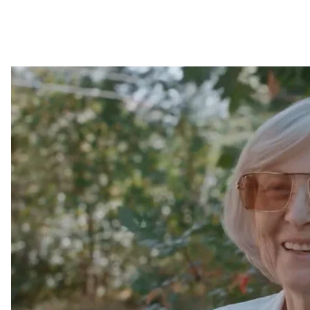
«Директорка» Будинку ди
рос
Вадима Ільмієва росіяни «призначили» начальник
окупаційній владі Херсонської області. Саме там п
вивезення дітей.