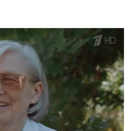
тини Тетяна Завальська
ЗМІ
ом департаменту охорони здоровʼя в
ідписували всі необхідні документи для