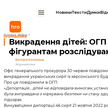
Новини
Тексти
Думки
Від
Викрадення дітей: ОГП оголосив підозри фігурантам розслідуванн
Головна
Війна
Викрадення дітей: ОГП
фігурантам розслідува
Вікторія Коломієць
Журналістка
Офіс генерального прокурора 30 червня повідоми
викрадення українських сиріт із херсонського Бу
Про це
повідомили
в ОГП.
«
Депортація… дітей не відповідала вимогам, уста
була виправдана з міркувань безпеки чи стану здо
підозрах.
Винуватцями депортації 46 сиріт 21 жовтня 2022 р