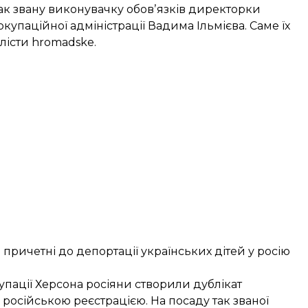
так звану виконувачку обовʼязків директорки
упаційної адміністрації Вадима Ільмієва. Саме їх
лісти hromadske.
причетні до депортації українських дітей у росію
упації Херсона росіяни створили дублікат
осійською реєстрацією. На посаду так званої