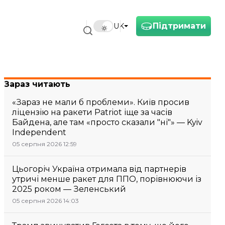
Підтримати
UK
Зараз читають
«Зараз не мали б проблеми». Київ просив
ліцензію на ракети Patriot іще за часів
Байдена, але там «просто сказали "ні"» — Kyiv
Independent
05 серпня 2026 12:59
Цьогоріч Україна отримала від партнерів
утричі менше ракет для ППО, порівнюючи із
2025 роком — Зеленський
05 серпня 2026 14:03