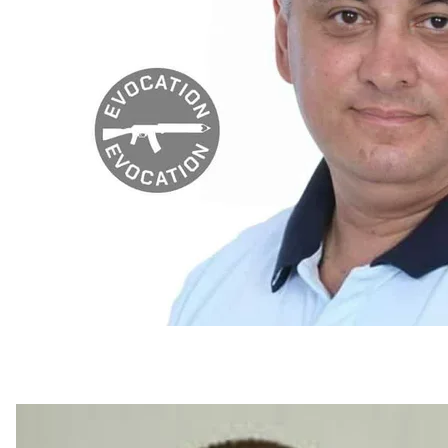
Депутат держдуми ро