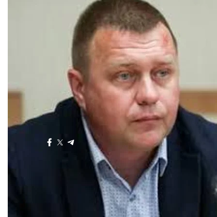
рос
Відділ розслідувань hromadske встановив повну 
дитини в Херсоні восени 2022 року. Журналісти ід
вивезення дітей, яких Офіс генпрокурора поки не 
YouTube-каналі
, а згодом — і не решті платформ.
читайте також
росіяни оформлюють «тимчасову опіку» над «уси
пояснила, чому так
Більше про
:
діти
Офіс генпрокурора
розслідування
Поділитися
: