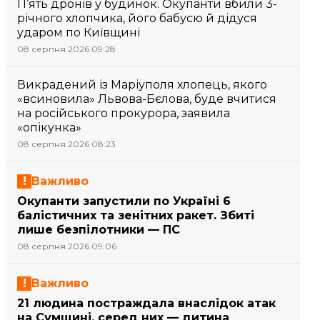
П’ять дронів у будинок. Окупанти вбили 3-
річного хлопчика, його бабусю й дідуся
ударом по Київщині
08 серпня 2026 09:28
Викрадений із Маріуполя хлопець, якого
«всиновила» Львова-Бєлова, буде вчитися
на російського прокурора, заявила
«опікунка»
08 серпня 2026 08:23
Важливо
Окупанти запустили по Україні 6
балістичних та зенітних ракет. Збиті
лише безпілотники — ПС
08 серпня 2026 09:06
Важливо
21 людина постраждала внаслідок атак
на Сумщині, серед них — дитина