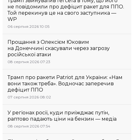
Трамп звинуватив Гегсета в тому, що його
не повідомили про дефіцит ракет для ППО.
Той перекинув це на свого заступника —
WP
06 серпня 2026 10:05
Прощання з Олексієм Юковим
на Донеччині скасували через загрозу
російської атаки
08 серпня 2026 07:23
Трамп про ракети Patriot для України: «Нам
вони також треба». Водночас заперечив
дефіцит ППО
07 серпня 2026 08:02
У регіонах росії, куди приїжджає путін,
раптово падають ціни на бензин — медіа
08 серпня 2026 07:54