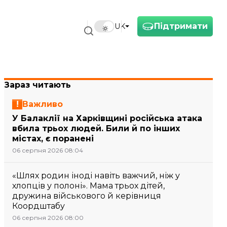
Підтримати
UK
Зараз читають
Важливо
У Балаклії на Харківщині російська атака
вбила трьох людей. Били й по інших
містах, є поранені
06 серпня 2026 08:04
«Шлях родин іноді навіть важчий, ніж у
хлопців у полоні». Мама трьох дітей,
дружина військового й керівниця
Коордштабу
06 серпня 2026 08:00