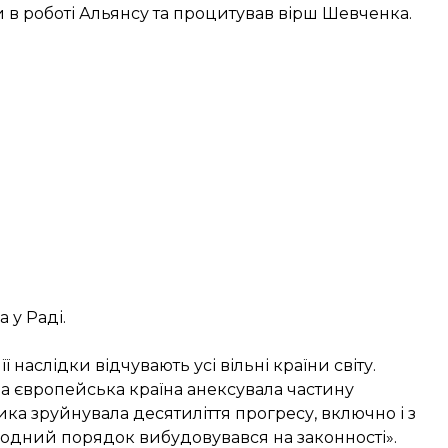
и в роботі Альянсу та
процитував вірш Шевченка
.
 у Раді.
 наслідки відчувають усі вільні країни світу.
на європейська країна анексувала частину
тика зруйнувала десятиліття прогресу, включно і з
родний порядок вибудовувався на законності».