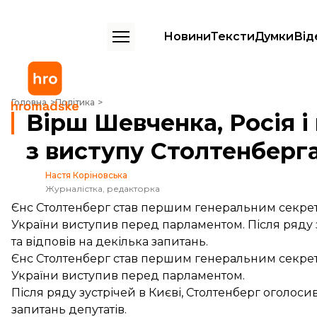
Новини
Тексти
Думки
Від
Вірш Шевченка, Росія і вступ до НАТО: головне з виступу Столтенбе
Головна
Політика
Вірш Шевченка, Росія і
з виступу Столтенберга
Настя Коріновська
Журналістка, редакторка
Єнс Столтенберг став першим генеральним секрета
України виступив перед парламентом. Після ряду 
та відповів на декілька запитань.
Єнс Столтенберг став першим генеральним секрета
України виступив перед парламентом.
Після ряду зустрічей в Києві, Столтенберг оголосив
запитань депутатів.