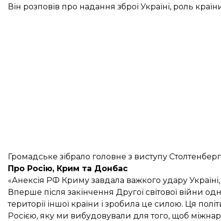
Він розповів про надання зброї Україні, роль країн
Громадське зібрало головне з виступу Столтенберга
Про Росію, Крим та Донбас
«Анексія РФ Криму завдала важкого удару Україні, її
Вперше після закінчення Другої світової війни од
території іншої країни і зробила це силою. Ця полі
Росією, яку ми вибудовували для того, щоб міжна