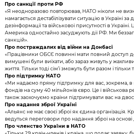
Про санкції проти РФ
«Я неодноразово повторював, НАТО ніколи не визн
намагається дестабілізувати ситуацію в Україні за
дезінформації та військової присутності в Україні.
Америка одностайно засуджують дії РФ. Ми безз
санкцій».
Про постраждалих від війни на Донбасі
«Працівники ОБСЄ повинні мати повний доступ до те
вимушені були виїхати, або зараз живуть у жахли
життя. Тільки тоді сім’ї зможуть бути разом і тільки
Про підтримку НАТО
«Ми надаємо пряму підтримку для вас, зокрема, в 
фондів на суму 40 мільйонів євро. Це і військова ре
також заохочуємо країни підтримувати вас на двос
Про надання зброї Україні
«Альянс не має своєї зброї як єдина організація. 
ведуться переговори про надання зброї на основі 
Про членство України в НАТО
«Тільки 29 країн-членів і країна, що подає заявку, 