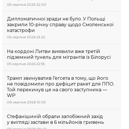
05 серпня 2026 22:00
Дипломатичної зради не було. У Польщі
закрили 10-річну справу щодо Смоленської
катастрофи
05 серпня 2026 23:22
На кордоні Литви виявили вже третій
підземний тунель для мігрантів із Білорусі
05 серпня 2026 22:55
Трамп звинуватив Гегсета в тому, що його
не повідомили про дефіцит ракет для ППО.
Той перекинув це на свого заступника —
WP
06 серпня 2026 10:05
Стефанішиній обрали запобіжний захід
у вигляді застави в 6 мільйонів гривень
06 серпня 2026 09:43