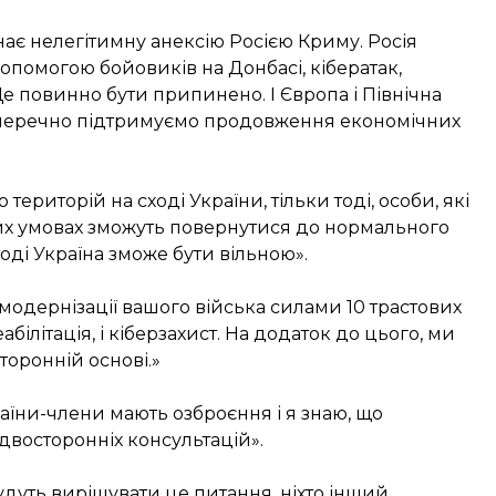
ає нелегітимну анексію Росією Криму. Росія
 допомогою бойовиків на Донбасі, кібератак,
 Це повинно бути припинено. І Європа і Північна
аперечно підтримуємо продовження економічних
риторій на сході України, тільки тоді, особи, які
вих умовах зможуть повернутися до нормального
 тоді Україна зможе бути вільною».
модернізації вашого війська силами 10 трастових
абілітація, і кіберзахист. На додаток до цього, ми
торонній основі.»
Країни-члени мають озброєння і я знаю, що
двосторонніх консультацій».
будуть вирішувати це питання, ніхто інший.