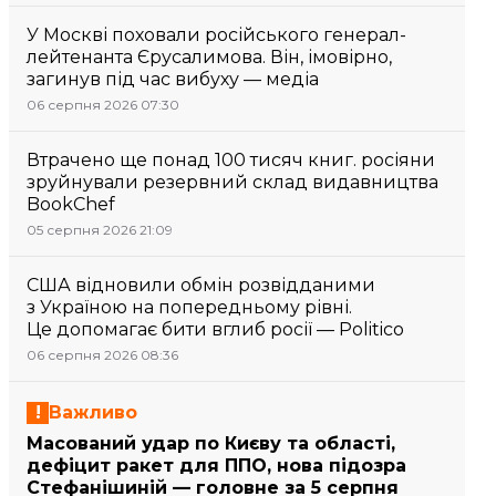
У Москві поховали російського генерал-
лейтенанта Єрусалимова. Він, імовірно,
загинув під час вибуху — медіа
06 серпня 2026 07:30
Втрачено ще понад 100 тисяч книг. росіяни
зруйнували резервний склад видавництва
BookChef
05 серпня 2026 21:09
США відновили обмін розвідданими
з Україною на попередньому рівні.
Це допомагає бити вглиб росії — Politico
06 серпня 2026 08:36
Важливо
Масований удар по Києву та області,
дефіцит ракет для ППО, нова підозра
Стефанішиній — головне за 5 серпня