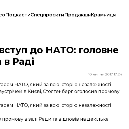
ео
Подкасти
Спецпроєкти
Продакшн
Крамниця
рга в Раді
 вступ до НАТО: головне
 в Раді
10 липня 2017 17:24
рем НАТО, який за всю історію незалежності
зустрічей в Києві, Столтенберг оголосив промову
рем НАТО, який за всю історію незалежності
 промову в залі Ради та відповів на декілька