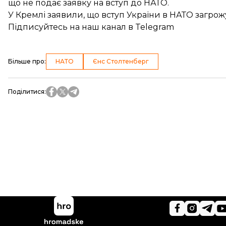
що не подає
заявку на вступ до НАТО
.
У Кремлі заявили, що вступ України в НАТО
загрожу
Підписуйтесь на
наш канал
в Telegram
Більше про
:
НАТО
Єнс Столтенберг
Поділитися
: