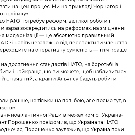
вати на цей процес. Ми на прикладі Чорногорії
 політику».
до НАТО потребує реформ, великої роботи і
ни зараз зосередитись на реформах, на зміцненні
ю, на модернізації — це абсолютно правильний
АТО і навіть незалежно від перспективи членства
переходите на оперативну сумісність — тим краще
а досягнення стандартів НАТО, на боротьбі із
бити і найкраще, що ви можете, щоб наблизитись
ій є наявний, а країни Альянсу будуть робити
ли раніше, не тільки на полі бою, але прямо тут, в
ьстві».
івнічноатлантичної Ради в межах комісії Україна-
идент Порошенко повідомив, що
Україна та НАТО
Водночас, Порошенко зауважив, що Україна поки