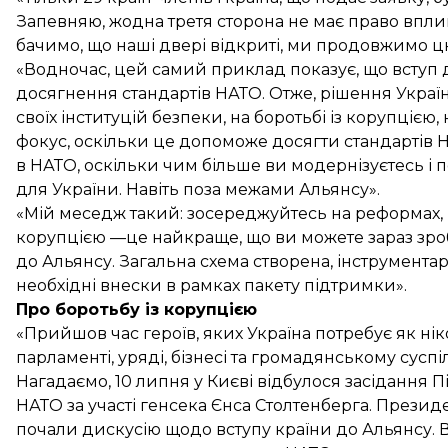
Запевняю, жодна третя сторона не має право впли
бачимо, що наші двері відкриті, ми продовжимо цю
«Водночас, цей самий приклад показує, що вступ 
досягнення стандартів НАТО. Отже, рішення Украї
своїх інституцій безпеки, на боротьбі із корупціє
фокус, оскільки це допоможе досягти стандартів Н
в НАТО, оскільки чим більше ви модернізуєтесь і 
для України. Навіть поза межами Альянсу».
«Мій меседж такий: зосереджуйтесь на реформах, н
корупцією —це найкраще, що ви можете зараз зро
до Альянсу. Загальна схема створена, інструментар
необхідні внески в рамках пакету підтримки».
Про боротьбу із корупцією
«Прийшов час героїв, яких Україна потребує як ніко
парламенті, уряді, бізнесі та громадянському суспіл
Нагадаємо, 10 липня у Києві відбулося засідання П
НАТО за участі генсека Єнса Столтенберга. През
почали дискусію
щодо вступу країни до Альянсу. 