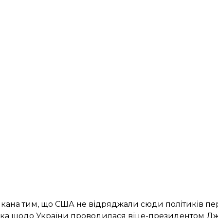
кликана тим, що США не відряджали сюди політиків п
ітика щодо України проводилася віце-президентом Д