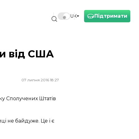
Підтримати
UK
ки від США
07 липня 2016 18:27
ку Сполучених Штатів
ці не байдуже. Це і є