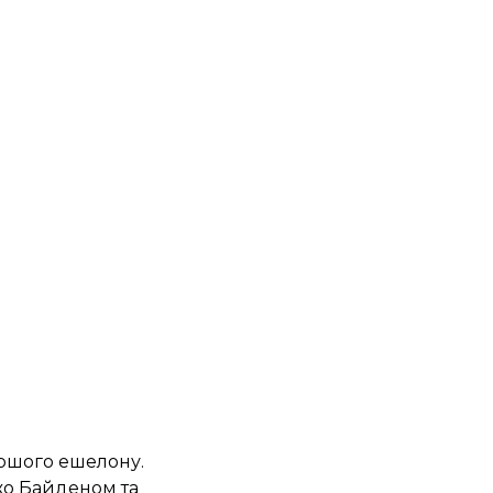
ершого ешелону.
жо Байденом та