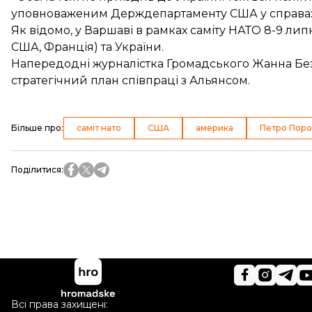
уповноваженим Держдепартаменту США у справах Є
Як відомо, у Варшаві в рамках саміту НАТО 8-9 ли
США, Франція) та України.
Напередодні журналістка Громадського Жанна Безп
стратегічний
план співпраці з Альянсом.
Більше про
:
саміт нато
США
америка
Петро Пор
Поділитися
:
Всі права захищені: