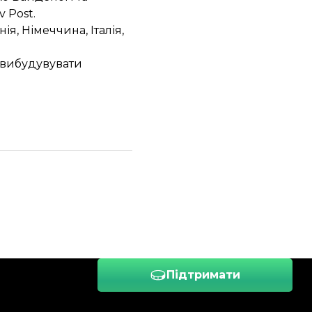
 Post.
я, Німеччина, Італія,
с вибудувувати
Підтримати