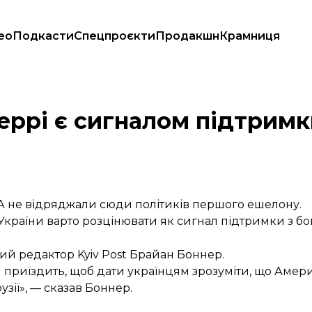
ео
Подкасти
Спецпроєкти
Продакшн
Крамниця
ліст
еррі є сигналом підтрим
ША не відряджали сюди політиків першого ешелону.
країни варто розцінювати як сигнал підтримки з бо
ий редактор Kyiv Post Брайан Боннер.
ін приїздить, щоб дати українцям зрозуміти, що Амери
узії», — сказав Боннер.