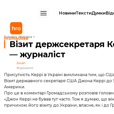
Новини
Тексти
Думки
Від
Візит держсекретаря Керрі є сигналом підтримки від США — журна
Головна
Україна
Візит держсекретаря К
— журналіст
Jovan
Журналіст
Присутність Керрі в Україні викликана тим, що С
Візит державного секретаря США Джона Керрі до У
Америки.
Про це в коментарі Громадському розповів головн
«Джон Керрі не бував тут часто. Тож я думаю, що в
причиною його візиту до України, власне, як і до Гр