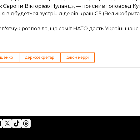
вропи Вікторією Нуланд», — пояснив головред Kyiv
пня відбудеться
зустріч лідерів країн
G5 (Великобритані
'ятчук розповіла, що саміт НАТО дасть Україні шан
ошенко
держсекретар
джон керрі