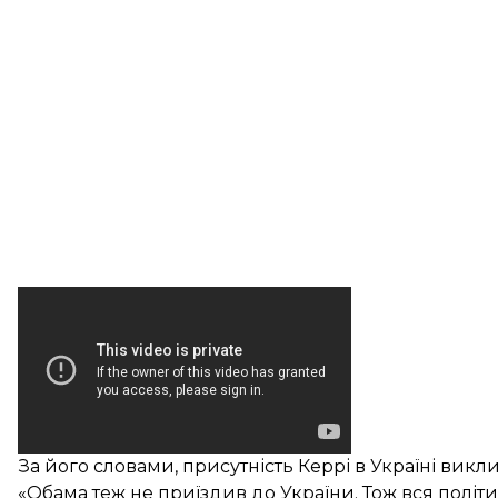
За його словами, присутність Керрі в Україні ви
«Обама теж не приїздив до України. Тож вся пол