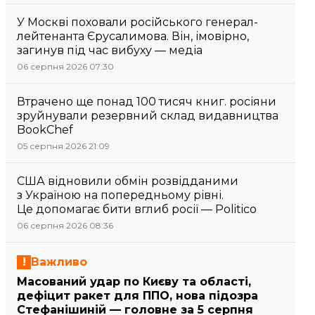
У Москві поховали російського генерал-
лейтенанта Єрусалимова. Він, імовірно,
загинув під час вибуху — медіа
06 серпня 2026 07:30
Втрачено ще понад 100 тисяч книг. росіяни
зруйнували резервний склад видавництва
BookChef
05 серпня 2026 21:09
США відновили обмін розвідданими
з Україною на попередньому рівні.
Це допомагає бити вглиб росії — Politico
06 серпня 2026 08:36
Важливо
Масований удар по Києву та області,
дефіцит ракет для ППО, нова підозра
Стефанішиній — головне за 5 серпня