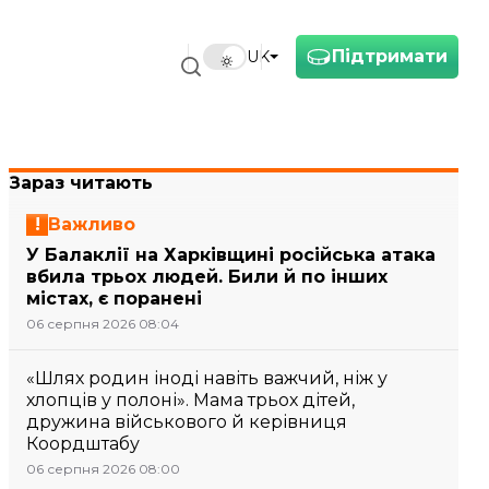
Підтримати
UK
Зараз читають
Важливо
У Балаклії на Харківщині російська атака
вбила трьох людей. Били й по інших
містах, є поранені
06 серпня 2026 08:04
«Шлях родин іноді навіть важчий, ніж у
хлопців у полоні». Мама трьох дітей,
дружина військового й керівниця
Коордштабу
06 серпня 2026 08:00