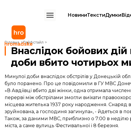
Новини
Тексти
Думки
Від
Внаслідок бойових дій на Донеччині минулої доби вбито чотирьох
Головна
Лайфстайл
Внаслідок бойових дій
доби вбито чотирьох м
Минулої доби внаслідок обстрілів у Донецькій обл
було поранено. Про це повідомили в ГУ МВС Доне
«В Авдіївці вбито дві жінки, одна отримала числен
перерві між обстрілами змогли виїхати правоохорон
місцева жителька 1937 року народження. Снаряд в
зруйнована, а господиня загинула», - йдеться в по
Також, за даними МВС, приблизно о 7:00 в неділю 
міста, а саме вулиць Фестивальної і 8 березня.