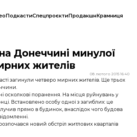
ео
Подкасти
Спецпроєкти
Продакшн
Крамниця
 мирних жителів
 на Донеччині минулої
ирних жителів
08 лютого 2015 16:40
асті загинули четверо мирних жителів. Ще трьох
ччини.
ні осколкові поранення. На місця руйнувань у
ці. Встановлено особу одної з загиблих: це
лучив прямо в будинок, внаслідок чого будова
відомленні.
розпочався новий обстріл житлових кварталів