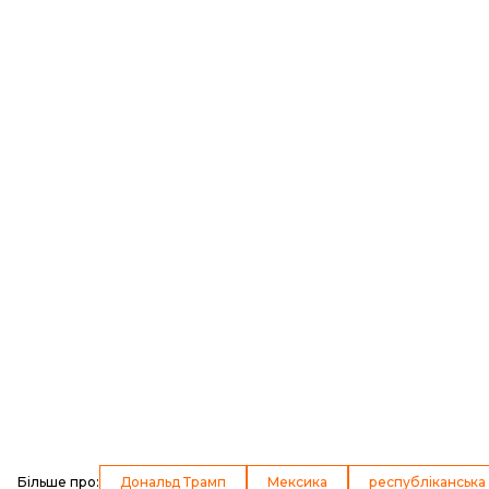
Більше про
:
Дональд Трамп
Мексика
республіканська 