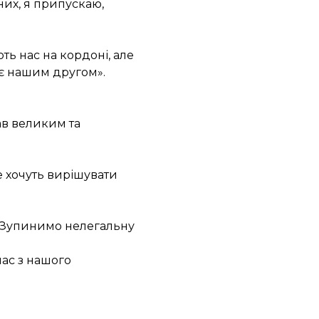
них, я припускаю,
ть нас на кордоні, але
 є нашим другом».
ав великим та
е хочуть вирішувати
о. Зупинимо нелегальну
нас з нашого