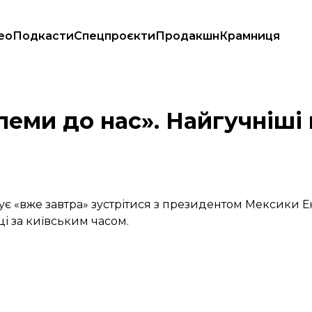
ео
Подкасти
Спецпроєкти
Продакшн
Крамниця
 Мексику
леми до нас». Найгучніші
 «вже завтра» зустрітися з президентом Мексики Ен
ці за київським часом.