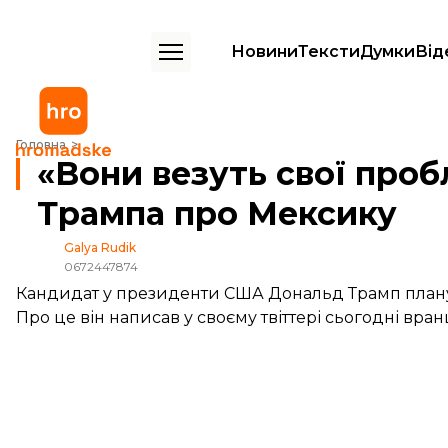
Новини
Тексти
Думки
Від
«Вони везуть свої проблеми до нас». Найгучніші цитати Трампа про
Головна
«Вони везуть свої проб
Трампа про Мексику
Galya Rudik
0672447874
Кандидат у президенти США Дональд Трамп планує
Про це він написав у своєму твіттері сьогодні вран