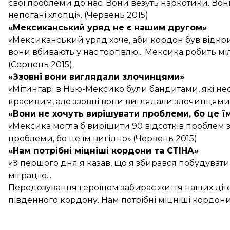
свої проблеми до нас. Вони везуть наркотики. Вони
непогані хлопці». (Червень 2015)
«Мексиканський уряд не є нашим другом»
«Мексиканський уряд хоче, аби кордон був відкрит
вони вбивають у нас торгівлю... Мексика робить 
(Серпень 2015)
«Ззовні вони виглядали злочинцями»
«Мітингарі в Нью-Мексико були бандитами, які н
красивим, але ззовні вони виглядали злочинцями»
«Вони не хочуть вирішувати проблеми, бо це ї
«Мексика могла б вирішити 90 відсотків проблем з
проблеми, бо це їм вигідно».(Червень 2015)
«Нам потрібні міцніші кордони та СТІНА»
«З першого дня я казав, що я збирався побудувати
міграцію...
Передозування героїном забирає життя наших діте
південного кордону. Нам потрібні міцніші кордони 