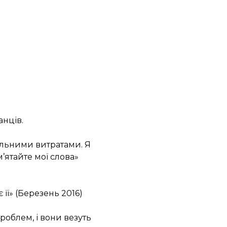
анців.
мальними витратами. Я
’ятайте мої слова»
 її» (Березень 2016)
роблем, і вони везуть