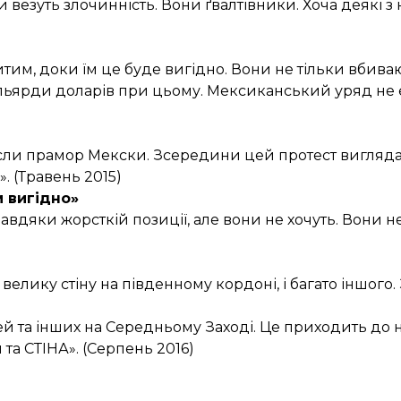
 везуть злочинність. Вони ґвалтівники. Хоча деякі з 
им, доки їм це буде вигідно. Вони не тільки вбиваю
мільярди доларів при цьому. Мексиканський уряд не
если прамор Мекски. Зсередини цей протест вигляд
. (Травень 2015)
м вигідно»
авдяки жорсткій позиції, але вони не хочуть. Вони н
 велику стіну на південному кордоні, і багато іншог
й та інших на Середньому Заході. Це приходить до 
та СТІНА». (Серпень 2016)