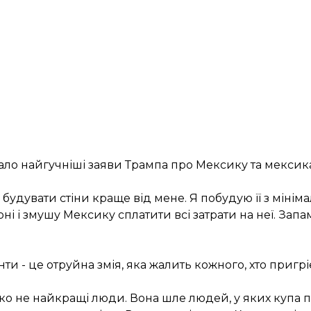
ало найгучніші заяви Трампа про Мексику та мексик
іє будувати стіни краще від мене. Я побудую її з міні
і і змушу Мексику сплатити всі затрати на неї. Запам
ти - це отруйна змія, яка жалить кожного, хто пригріє
ко не найкращі люди. Вона шле людей, у яких купа п