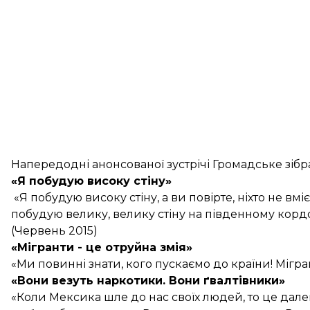
Напередодні анонсованої зустрічі Громадське зібр
«Я побудую високу стіну»
«Я побудую високу стіну, а ви повірте, ніхто не вм
побудую велику, велику стіну на південному кордон
(Червень 2015)
«Мігранти - це отруйна змія»
«Ми повинні знати, кого пускаємо до країни! Мігран
«Вони везуть наркотики. Вони ґвалтівники»
«Коли Мексика шле до нас своїх людей, то це дале