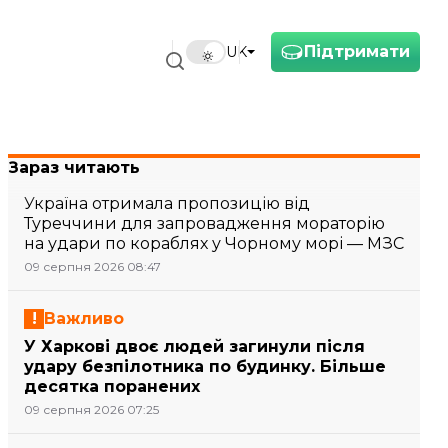
Підтримати
UK
Зараз читають
Україна отримала пропозицію від
Туреччини для запровадження мораторію
на удари по кораблях у Чорному морі — МЗС
09 серпня 2026 08:47
Важливо
У Харкові двоє людей загинули після
удару безпілотника по будинку. Більше
десятка поранених
09 серпня 2026 07:25