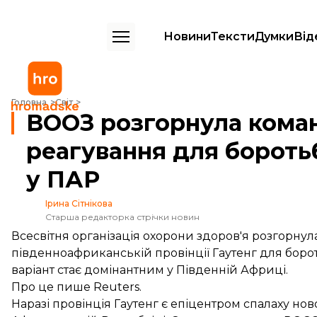
Новини
Тексти
Думки
Від
ВООЗ розгорнула команду швидкого реагування для боротьби зі ш
Головна
Світ
ВООЗ розгорнула кома
реагування для бороть
у ПАР
Ірина Сітнікова
Старша редакторка стрічки новин
Всесвітня організація охорони здоров'я розгорну
південноафриканській провінції Гаутенг для боро
варіант стає домінантним у Південній Африці.
Про це
пише
Reuters.
Наразі провінція Гаутенг є епіцентром спалаху нов