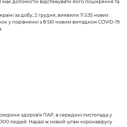
 має допомогти відстежувати його поширення та
раїні за добу, 2 грудня,
виявили
11 535 нових
ок у порівнянні з 8 561 новим випадком COVID-19
а
.
хорони здоров’я ПАР, в середині листопада у
 300 людей. Наразі ж новий штам коронавірусу