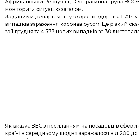
Африканській Республіці. Оперативна група ВООЗ
моніторити ситуацію загалом.
За даними департаменту охорони здоров'я ПАР, у к
випадків зараження коронавірусом. Це різкий скач
за
1 грудня
та 4 373 нових випадків за
30 листопад
Як
вказує
BBC з посиланням на посадовців сфери о
країні в середньому щодня заражалося від 200 до