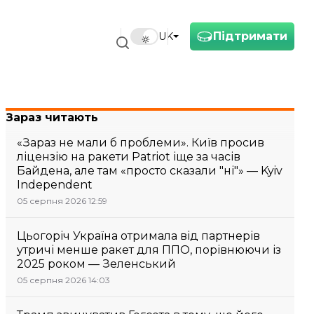
Підтримати
UK
Зараз читають
«Зараз не мали б проблеми». Київ просив
ліцензію на ракети Patriot іще за часів
Байдена, але там «просто сказали "ні"» — Kyiv
Independent
05 серпня 2026 12:59
Цьогоріч Україна отримала від партнерів
утричі менше ракет для ППО, порівнюючи із
2025 роком — Зеленський
05 серпня 2026 14:03