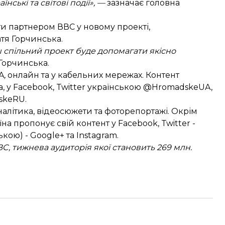
нські та світові події», —
зазначає головна
ти партнером ВВС у новому проекті,
тя Горчинська.
ш спільний проект буде допомагати якісно
Горчинська.
A
,
онлайн та у кабельних мережах. Контент
a
, у
Facebook
, Twitter українською
@HromadskeUA
,
skeRU
.
налітика, відеосюжети та фоторепортажі. Окрім
їна пропонує свій контент у
Facebook
, Twitter -
ькою) -
Google+
та
Instagram
.
C, тижнева аудиторія якої становить 269 млн.