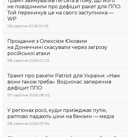
Трамп звинуватив Гегсета в тому, що його
не повідомили про дефіцит ракет для ППО.
Той перекинув це на свого заступника —
WP
06 серпня 2026 10:05
Прощання з Олексієм Юковим
на Донеччині скасували через загрозу
російської атаки
08 серпня 2026 07:23
Трамп про ракети Patriot для України: «Нам
вони також треба». Водночас заперечив
дефіцит ППО
07 серпня 2026 08:02
У регіонах росії, куди приїжджає путін,
раптово падають ціни на бензин — медіа
08 серпня 2026 07:54