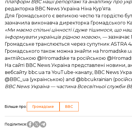
платформ ВВС наші репортажі та аналітику про украї
редакторка ВВС News Україна Ніна Кур’ята.
Для Громадського є великою честю та гордістю бу
зазначила виконавча директорка Громадського Ка
«Ми маємо спільні цінності і дуже тішимося, що на
інформувати українців рідною мовою», —
зазначає 
Громадське транслюється через супутник ASTRA 4
Громадського також можна знайти на
hromadske.u
англійською
@Hromadske
та російською
@Hromad
На сайті ВВС News Україна представлені новини, а
вебсайту bbc.ua та YouTube-каналу, ВВС News Укра
@BBC_ua
(українською) and
@bbcukrainian
(російс
ВВС News Україна — частина Всесвітньої служби BB
Більше про
:
Громадське
ВВС
Поділитися
: