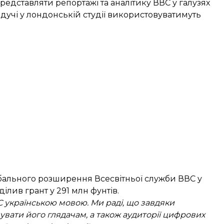
представляти репортажі та аналітику ВВС у галузях
ведучі у лондонській студії використовуватимуть
бального розширення Всесвітньої служби ВВС у
ділив грант у 291 млн фунтів.
С українською мовою. Ми раді, що завдяки
вати його глядачам, а також аудиторії цифрових