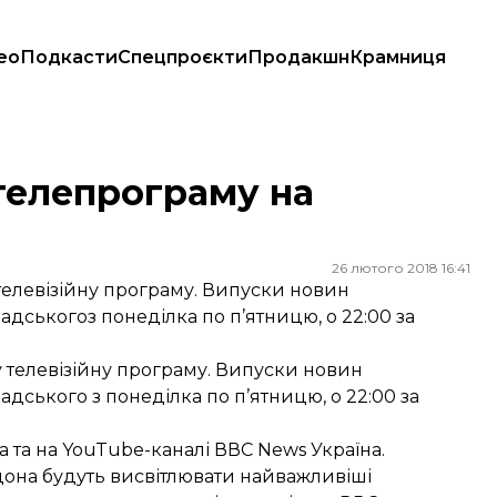
ео
Подкасти
Спецпроєкти
Продакшн
Крамниця
телепрограму на
26 лютого 2018 16:41
телевізійну програму. Випуски новин
адськогоз понеділка по п’ятницю, о 22:00 за
у телевізійну програму. Випуски новин
адського
з понеділка по п’ятницю, о 22:00 за
a та на YouTube-каналі ВВС News Україна.
она будуть висвітлювати найважливіші