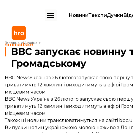
Новини
Тексти
Думки
Від
ВВС запускає новинну телепрограму на Громадському
Головна
Україна
ВВС запускає новинну 
Громадському
BBC NewsУкраїназ 26 лютогозапускає свою першу 
триватимуть 12 хвилин і виходитимуть в ефірі Гром
місцевим часом.
BBC News Україна з 26 лютого запускає свою перш
триватимуть 12 хвилин і виходитимуть в ефірі
Гром
місцевим часом.
Також ці новини транслюватимуться на сайті bbc.u
Випуски новин українською мовою наживо з Лонд