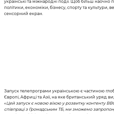
українські та міжнародні події. Щоб більш наочно 
політики, економіки, бізнесу, спорту та культури, 
сенсорний екран.
Запуск телепрограми українською є частиною гло
Європі, Африці та Азії, на яке британський уряд ви
«
Цей запуск є новою віхою у розвитку контенту ВВ
співпраці з Громадським ТБ, ми зможемо запропону