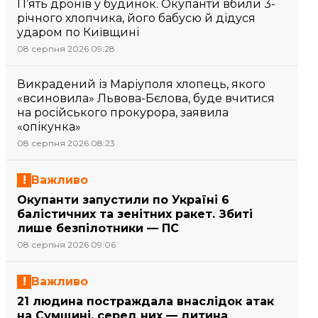
П’ять дронів у будинок. Окупанти вбили 3-
річного хлопчика, його бабусю й дідуся
ударом по Київщині
08 серпня 2026 09:28
Викрадений із Маріуполя хлопець, якого
«всиновила» Львова-Бєлова, буде вчитися
на російського прокурора, заявила
«опікунка»
08 серпня 2026 08:23
Важливо
Окупанти запустили по Україні 6
балістичних та зенітних ракет. Збиті
лише безпілотники — ПС
08 серпня 2026 09:06
Важливо
21 людина постраждала внаслідок атак
на Сумщині, серед них — дитина