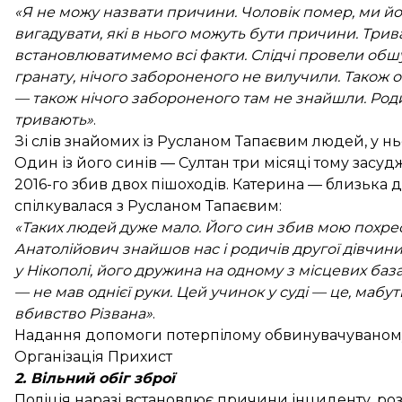
«Я не можу назвати причини. Чоловік помер, ми й
вигадувати, які в нього можуть бути причини. Трив
встановлюватимемо всі факти. Слідчі провели обшу
гранату, нічого забороненого не вилучили. Також о
— також нічого забороненого там не знайшли. Родич
тривають»
.
Зі слів знайомих із Русланом Тапаєвим людей, у н
Один із його синів — Султан три місяці тому засудж
2016-го збив двох пішоходів. Катерина — близька 
спілкувалася з Русланом Тапаєвим:
«Таких людей дуже мало. Його син збив мою похрес
Анатолійович знайшов нас і родичів другої дівчини. 
у Нікополі, його дружина на одному з місцевих базар
— не мав однієї руки. Цей учинок у суді — це, мабут
вбивство Різвана»
.
Надання допомоги потерпілому обвинувачуваному.
Організація Прихист
2. Вільний обіг зброї
Поліція наразі встановлює причини інциденту, ро