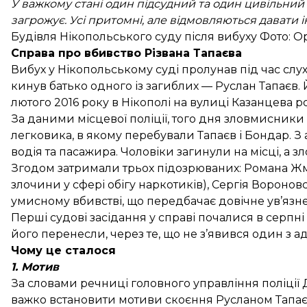
У важкому стані один підсудний та один цивільний
загрожує. Усі притомні, але відмовляються давати і
Будівля Нікопольського суду після вибуху Фото: О
Справа про вбивство Різвана Тапаєва
Вибух у Нікопольському суді пролунав під час слу
кинув батько одного із загиблих — Руслан Тапаєв.
лютого 2016 року в Нікополі на вулиці Казанцева р
За даними
місцевої поліції, того дня зловмисник
легковика, в якому перебували Тапаєв і Бондар. 
водія та пасажира. Чоловіки загинули на місці, а 
Згодом затримали трьох підозрюваних: Романа Жм
злочини у сфері обігу наркотиків), Сергія Вороно
умисному вбивстві, що передбачає довічне ув’язн
Перші судові засідання у справі почалися в серпні 
його перенесли, через те, що не з’явився один з а
Чому це сталося
1. Мотив
За словами речниці головного управління поліції
важко встановити мотиви скоєння Русланом Тапа