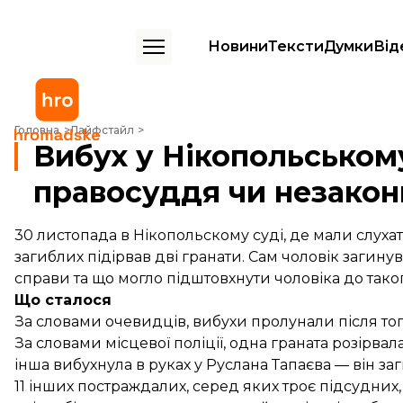
Новини
Тексти
Думки
Від
Вибух у Нікопольському суді: проблема правосуддя чи незаконного
Головна
Лайфстайл
Вибух у Нікопольськом
правосуддя чи незаконн
30 листопада в Нікопольскому суді, де мали слухат
загиблих підірвав дві гранати. Сам чоловік загинув
справи та що могло підштовхнути чоловіка до тако
Що сталося
За словами очевидців, вибухи пролунали після тог
За словами місцевої поліції, одна граната розірвал
інша вибухнула в руках у Руслана Тапаєва — він заг
11 інших постраждалих, серед яких троє підсудних