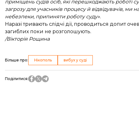
приміщень судів осіб, які перешкоджають роботі суд
загрозу для учасників процесу й відвідувачів, ми 
небезпеки, припиняти роботу суду»
.
Наразі тривають слідчі дії, проводиться допит оче
загиблих поки не розголошують.
/Вікторія Рощина
Більше про
:
Нікополь
вибух у суді
Поділитися
: