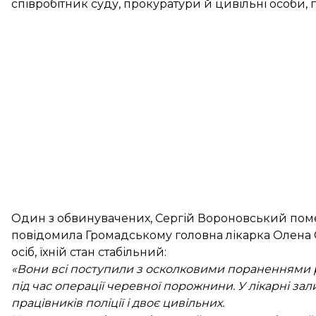
співробітник суду, прокуратури й цивільні особи, г
Один з обвинувачених, Сергій Вороновський поме
повідомила Громадському головна лікарка Олена С
осіб, їхній стан стабільний:
«Вони всі поступили з осколковими пораненнями р
під час операції черевної порожнини. У лікарні за
працівників поліції і двоє цивільних.