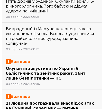
П’ять дронів у будинок. Окупанти вбили 3-
річного хлопчика, його бабусю й дідуся
ударом по Київщині
08 серпня 2026 09:28
Викрадений із Маріуполя хлопець, якого
«всиновила» Львова-Бєлова, буде вчитися
на російського прокурора, заявила
«опікунка»
08 серпня 2026 08:23
Важливо
Окупанти запустили по Україні 6
балістичних та зенітних ракет. Збиті
лише безпілотники — ПС
08 серпня 2026 09:06
Важливо
21 людина постраждала внаслідок атак
на Сумщині, серед них — дитина