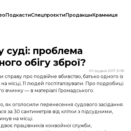
ео
Подкасти
Спецпроєкти
Продакшн
Крамниця
 обігу зброї?
у суді: проблема
ого обігу зброї?
01 грудня 2017 21:55
и справу про подвійне вбивство, батько одного із
 на місці, 11 людей госпіталізували. Про подробиці
го вчинку — в матеріалі Громадського.
о, як оголосили перенесення судового засідання.
ася за 30 сантиметрів від клітки з підсудними,
инув на місці.
, двоє працівників конвойної служби,