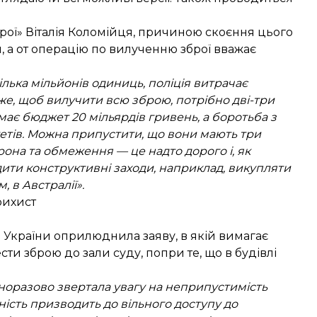
брої» Віталія Коломійця, причиною скоєння цього
й, а от операцію по вилученню зброї вважає
ілька мільйонів одиниць, поліція витрачає
отже, щоб вилучити всю зброю, потрібно дві-три
 має бюджет 20 мільярдів гривень, а боротьба з
етів. Можна припустити, що вони мають три
рона та обмеження — це надто дорого і, як
дити конструктивні заходи, наприклад, викупляти
 в Австралії».
рихист
в України
оприлюднила заяву
, в якій вимагає
сти зброю до зали суду, попри те, що в будівлі
дноразово звертала увагу на неприпустимість
ність призводить до вільного доступу до