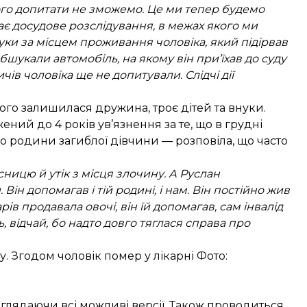
ого допитати не зможемо. Це ми тепер будемо
ає досудове розслідування, в межах якого ми
ки за місцем проживання чоловіка, який підірвав
бшукали автомобіль, на якому він при’їхав до суду
ів чоловіка ще не допитували. Слідчі дії
ього залишилася дружина, троє дітей та внуки.
ений до 4 років ув’язнення за те, що в грудні
до родини загиблої дівчини — розповіла, що часто
ницю й утік з місця злочину. А Руслан
Він допомагав і тій родині, і нам. Він постійно жив
ів продавала овочі, він їй допомагав, сам інвалід
ь, відчай, бо надто довго тяглася справа про
 Згодом чоловік помер у лікарні Фото:
зглядаючи всі можливі версії. Також проводиться