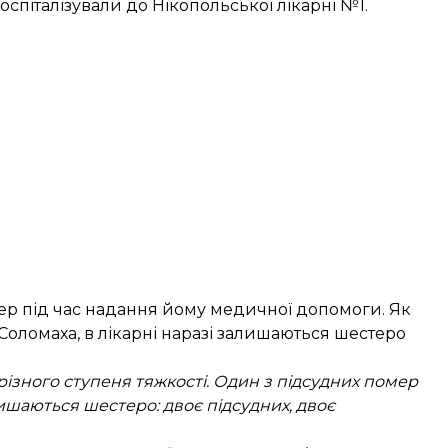
оспіталізували до Нікопольської лікарні №1.
р під час надання йому медичної допомоги. Як
оломаха, в лікарні наразі залишаються шестеро
ізного ступеня тяжкості. Один з підсудних помер
лишаються шестеро: двоє підсудних, двоє