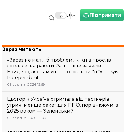
Підтримати
UK
Зараз читають
«Зараз не мали б проблеми». Київ просив
ліцензію на ракети Patriot іще за часів
Байдена, але там «просто сказали "ні"» — Kyiv
Independent
05 серпня 2026 12:59
Цьогоріч Україна отримала від партнерів
утричі менше ракет для ППО, порівнюючи із
2025 роком — Зеленський
05 серпня 2026 14:03