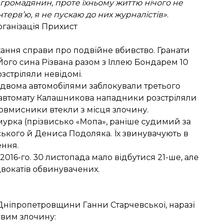
 громадянин, проте їхньому життю нічого не
нтерв’ю, я не пускаю до них журналістів»
.
рганізація Прихист
хання справи про подвійне вбивство. Гранати
 Його сина Різвана разом з Іллею Бондарем 10
озстріляли невідомі.
и двома автомобілями заблокували третього
З автомату Калашникова нападники розстріляли
зловмисники втекли з місця злочину.
урка (прізвисько «Мопа», раніше судимий за
вського й Дениса Подоляка. Їх звинувачують в
ення.
2016-го. 30 листопада мало відбутися 21-ше, але
двокатів обвинувачених.
 Дніпропетровщини Ганни Старчевської, наразі
євим злочину: