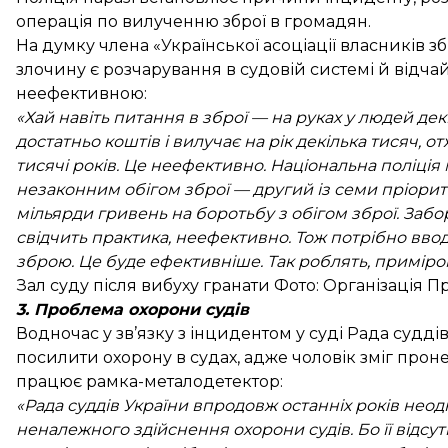
операція по вилученню зброї в громадян.
На думку члена «Української асоціації власників з
злочину є розчарування в судовій системі й відча
неефективною:
«Хай навіть питання в зброї — на руках у людей дек
достатньо коштів і вилучає на рік декілька тисяч, 
тисячі років. Це неефективно. Національна поліція
незаконним обігом зброї — другий із семи пріорит
мільярди гривень на боротьбу з обігом зброї. Забо
свідчить практика, неефективно. Тож потрібно вво
зброю. Це буде ефективніше. Так роблять, приміром,
Зал суду після вибуху гранати Фото: Організація П
3. Проблема охорони судів
Водночас у зв’язку з інцидентом у суді Рада судді
посилити охорону в судах, адже чоловік зміг проне
працює рамка-металодетектор:
«Рада суддів України впродовж останніх років нео
неналежного здійснення охорони судів. Бо її відсут