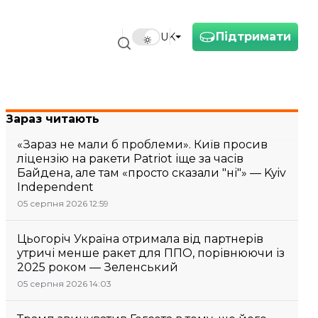
Підтримати
UK
Зараз читають
«Зараз не мали б проблеми». Київ просив
ліцензію на ракети Patriot іще за часів
Байдена, але там «просто сказали "ні"» — Kyiv
Independent
05 серпня 2026 12:59
Цьогоріч Україна отримала від партнерів
утричі менше ракет для ППО, порівнюючи із
2025 роком — Зеленський
05 серпня 2026 14:03