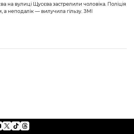
єва на вулиці Щусєва
застрелили чоловіка
. Поліція
 а неподалік — вилучила гільзу. ЗМІ