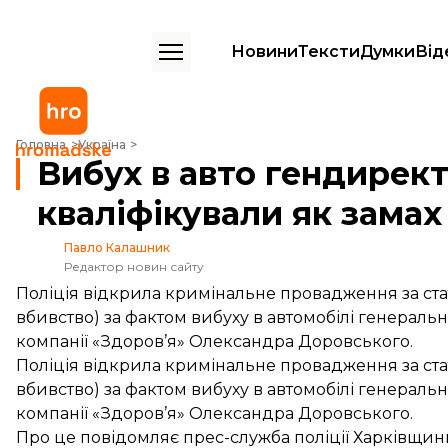
Новини
Тексти
Думки
Від
Вибух в авто гендиректора харківської фірми кваліфікували як зама
Головна
Україна
Вибух в авто гендирект
кваліфікували як замах
Павло Калашник
Редактор новин сайту
Поліція відкрила кримінальне провадження за стат
вбивство) за фактом вибуху в автомобілі генераль
компанії «Здоров’я» Олександра Доровського.
Поліція відкрила кримінальне провадження за стат
вбивство) за фактом вибуху в автомобілі генераль
компанії «Здоров’я» Олександра Доровського.
Про це
повідомляє
прес-служба поліції Харківщин