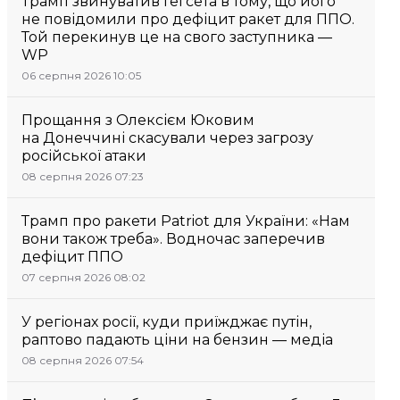
Трамп звинуватив Гегсета в тому, що його
не повідомили про дефіцит ракет для ППО.
Той перекинув це на свого заступника —
WP
06 серпня 2026 10:05
Прощання з Олексієм Юковим
на Донеччині скасували через загрозу
російської атаки
08 серпня 2026 07:23
Трамп про ракети Patriot для України: «Нам
вони також треба». Водночас заперечив
дефіцит ППО
07 серпня 2026 08:02
У регіонах росії, куди приїжджає путін,
раптово падають ціни на бензин — медіа
08 серпня 2026 07:54