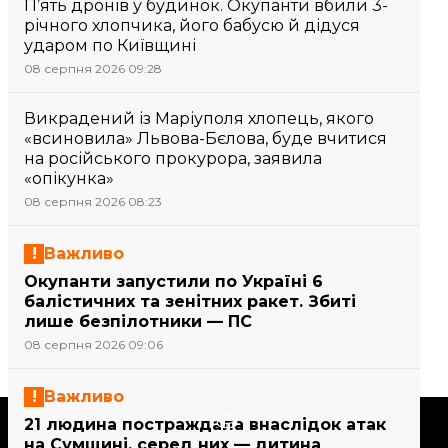
П’ять дронів у будинок. Окупанти вбили 3-
річного хлопчика, його бабусю й дідуся
ударом по Київщині
08 серпня 2026 09:28
Викрадений із Маріуполя хлопець, якого
«всиновила» Львова-Бєлова, буде вчитися
на російського прокурора, заявила
«опікунка»
08 серпня 2026 08:23
Важливо
Окупанти запустили по Україні 6
балістичних та зенітних ракет. Збиті
лише безпілотники — ПС
08 серпня 2026 09:06
Важливо
Підтримати
21 людина постраждала внаслідок атак
на Сумщині, серед них — дитина