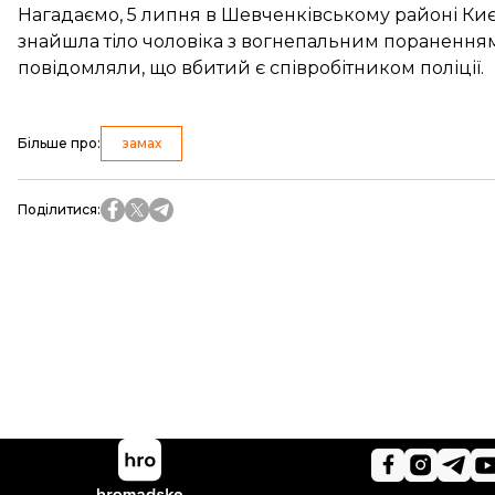
Нагадаємо, 5 липня в Шевченківському районі Ки
знайшла тіло чоловіка з вогнепальним пораненням,
повідомляли, що
вбитий є співробітником поліції
.
Більше про
:
замах
Поділитися
: