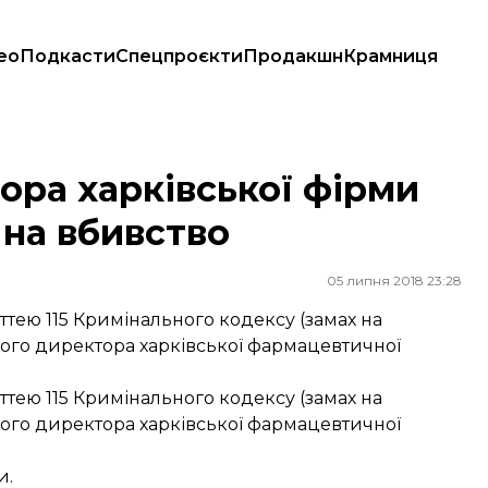
ео
Подкасти
Спецпроєкти
Продакшн
Крамниця
х на вбивство
ора харківської фірми
 на вбивство
05 липня 2018 23:28
тею 115 Кримінального кодексу (замах на
ного директора харківської фармацевтичної
тею 115 Кримінального кодексу (замах на
ного директора харківської фармацевтичної
и.