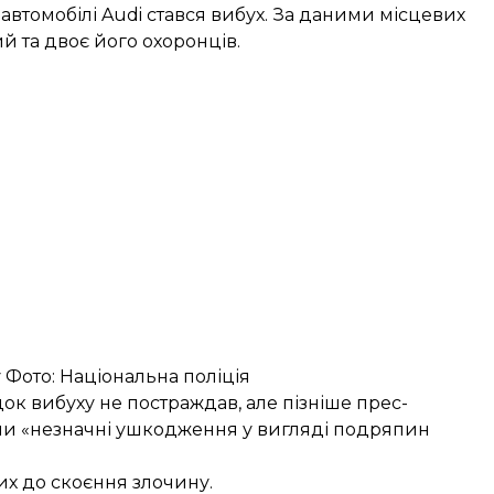
 автомобілі Audi
стався вибух
. За даними місцевих
й та двоє його охоронців.
у Фото: Національна поліція
ок вибуху не постраждав, але пізніше прес-
али «незначні ушкодження у вигляді подряпин
их до скоєння злочину.