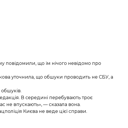
му повідомили, що їм нічого невідомо про
кова уточнила, що обшуки проводить не СБУ, а
 обшуків.
 редакція. В середині перебувають троє
ас не впускають», — сказала вона.
цполіція Києва не веде цієї справи.