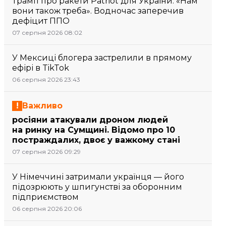
Трамп про ракети Patriot для України: «Нам
вони також треба». Водночас заперечив
дефіцит ППО
07 серпня 2026 08:02
У Мексиці блогера застрелили в прямому
ефірі в TikTok
06 серпня 2026 23:43
Важливо
росіяни атакували дроном людей
на ринку на Сумщині. Відомо про 10
постраждалих, двоє у важкому стані
07 серпня 2026 09:29
У Німеччині затримали українця — його
підозрюють у шпигунстві за оборонним
підприємством
06 серпня 2026 20:06