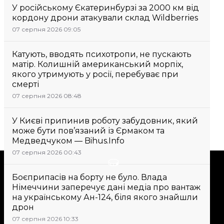
У російському Єкатеринбурзі за 2000 км від
кордону дрони атакували склад Wildberries
07 серпня 2026 09:05
Катують, вводять психотропи, не пускають
матір. Колишній американський морпіх,
якого утримують у росії, перебуває при
смерті
07 серпня 2026 08:48
У Києві припинив роботу забудовник, який
може бути пов’язаний із Єрмаком та
Медведчуком — Bihus.Info
07 серпня 2026 00:43
Підтримати
Боєприпасів на борту не було. Влада
Німеччини заперечує дані медіа про вантаж
Підтримай hromadske.
на українському Ан-124, біля якого знайшли
дрон
Ми працюємо для тебе та
завдяки тобі. Будь нашим
07 серпня 2026 10:33