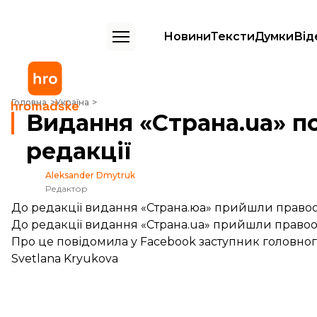
Новини
Тексти
Думки
Від
Видання «Страна.ua» повідомило про обшуки в редакції
Головна
Україна
Видання «Страна.ua» п
редакції
Aleksander Dmytruk
Редактор
До редакції видання «Страна.юа» прийшли правоо
До редакції видання «Страна.ua» прийшли правоо
Про це
повідомила
у Facebook заступник головног
Svetlana Kryukova