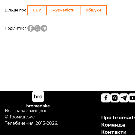
Більше про
:
СБУ
журналісти
обшуки
Поділитися
:
Всі права захищені:
©
Громадське
Про hromad
Телебачення
,
2013-2026.
Команда
Контакти