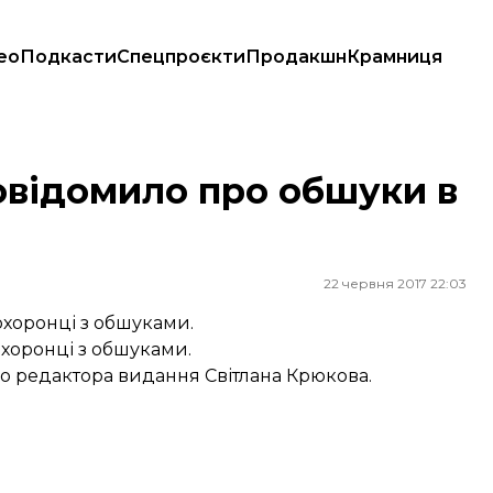
ео
Подкасти
Спецпроєкти
Продакшн
Крамниця
овідомило про обшуки в
22 червня 2017 22:03
хоронці з обшуками.
хоронці з обшуками.
о редактора видання Світлана Крюкова.