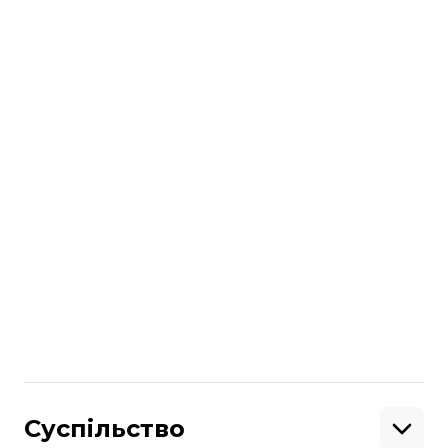
В Україні прем’єра фільму «Чаклунка:
Повелителька темряви» відбудеться 17
жовтня 2019 року.
Раніше вийшов
трейлер другої частини
фільму жахів «Воно»
за романом Стівена
Кінга.
Більше про
:
Walt Disney
анджеліна джолі
Поділитися
:
Суспільство