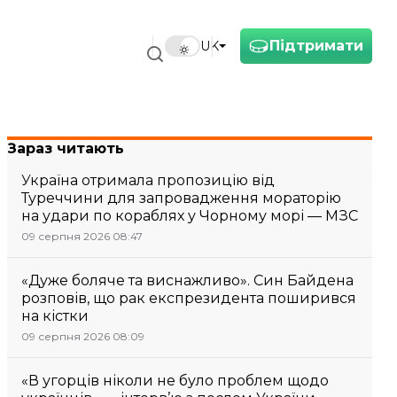
Підтримати
UK
Зараз читають
Україна отримала пропозицію від
Туреччини для запровадження мораторію
на удари по кораблях у Чорному морі — МЗС
09 серпня 2026 08:47
«Дуже боляче та виснажливо». Син Байдена
розповів, що рак експрезидента поширився
на кістки
09 серпня 2026 08:09
«В угорців ніколи не було проблем щодо