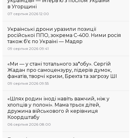
українців» — інтерв’ю з послом України
в Угорщині
07 серпня 2026 12:00
Українські дрони уразили позиції
російської ППО, зокрема С-400. Ними росія
також б'є по Україні — Мадяр
09 серпня 2026 09:41
«Ми — у стані тотального за*обу». Сергій
Жадан про самоцензуру, лідерів думок,
фанатів, творчі кризи, Брехта та загрозу ШІ
09 серпня 2026 09:55
«Шлях родин іноді навіть важчий, ніж у
хлопців у полоні». Мама трьох дітей,
дружина військового й керівниця
Коордштабу
06 серпня 2026 08:00