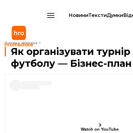
Новини
Тексти
Думки
Від
Як організувати турнір з аматорського футболу — Бізнес-план
Головна
Україна
Як організувати турнір
футболу — Бізнес-план
Watch on YouTube