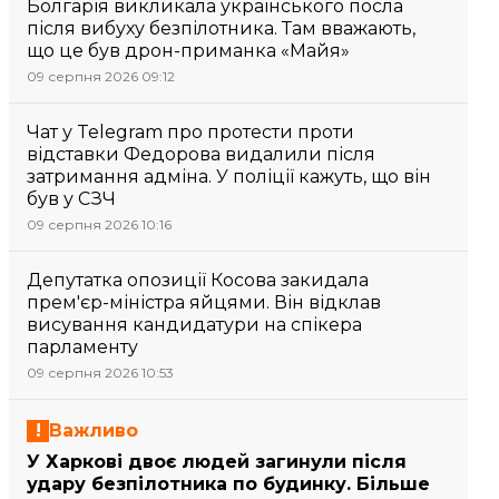
Болгарія викликала українського посла
після вибуху безпілотника. Там вважають,
що це був дрон-приманка «Майя»
09 серпня 2026 09:12
Чат у Telegram про протести проти
відставки Федорова видалили після
затримання адміна. У поліції кажуть, що він
був у СЗЧ
09 серпня 2026 10:16
Депутатка опозиції Косова закидала
прем'єр-міністра яйцями. Він відклав
висування кандидатури на спікера
парламенту
09 серпня 2026 10:53
Важливо
У Харкові двоє людей загинули після
удару безпілотника по будинку. Більше