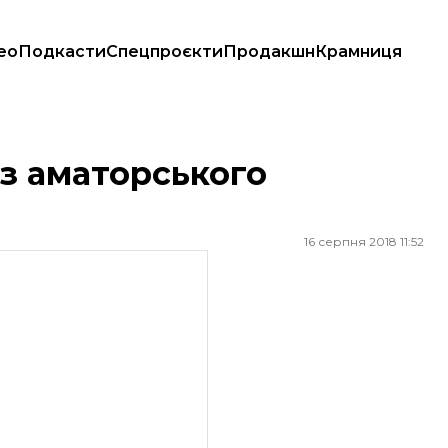
ео
Подкасти
Спецпроєкти
Продакшн
Крамниця
 з аматорського
16 серпня 2018 11:52