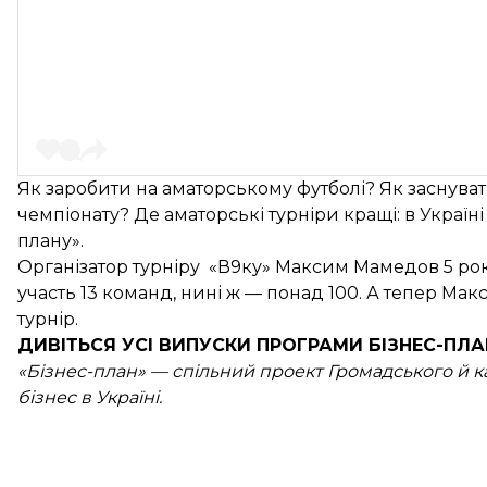
Як заробити на аматорському футболі? Як заснуват
чемпіонату? Де аматорські турніри кращі: в Україн
плану».
Організатор турніру «В9ку» Максим Мамедов 5 рок
участь 13 команд, нині ж — понад 100. А тепер Ма
турнір.
ДИВІТЬСЯ УСІ ВИПУСКИ
ПРОГРАМИ БІЗНЕС-ПЛА
«Бізнес-план» — спільний проект Громадського й 
бізнес в Україні.