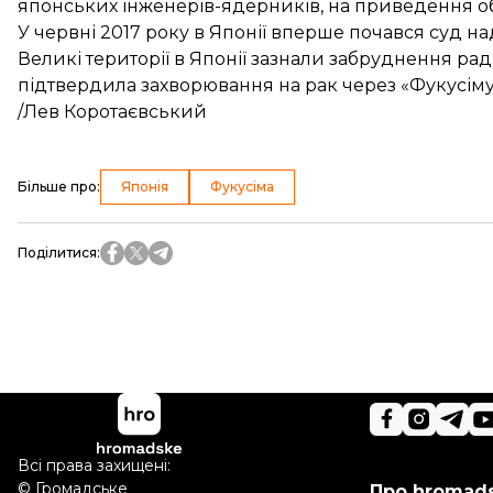
японських інженерів-ядерників, на приведення об'
У червні 2017 року в Японії
вперше почався суд
над
Великі території в Японії зазнали забруднення р
підтвердила
захворювання на рак через
«Фукусіму
/Лев Коротаєвський
Більше про
:
Японія
Фукусіма
Поділитися
:
Всі права захищені:
©
Громадське
Про hromad