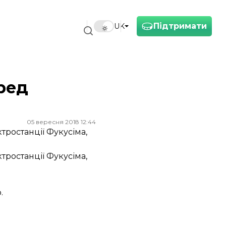
Підтримати
UK
еред
05 вересня 2018 12:44
тростанції Фукусіма,
тростанції Фукусіма,
.