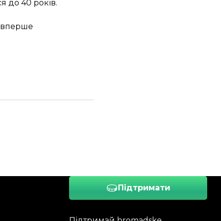
 до 40 років.
я вперше
Підтримати
Підтримай hromadske.