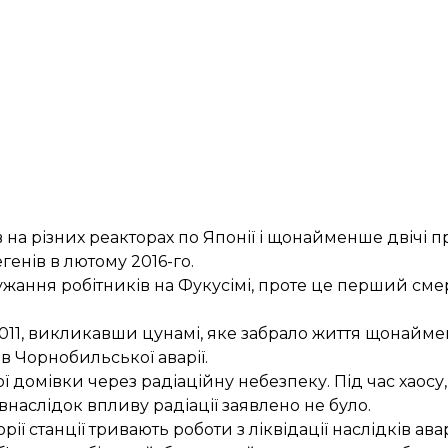
 на різних реакторах по Японії і щонайменше двічі 
генів в лютому 2016-го.
ужання робітників на Фукусімі, проте це перший см
2011, викликавши цунамі, яке забрало життя щонайме
в Чорнобильської аварії.
 домівки через радіаційну небезпеку. Під час хаосу,
внаслідок впливу радіації заявлено не було.
ії станції тривають роботи з ліквідації наслідків авар