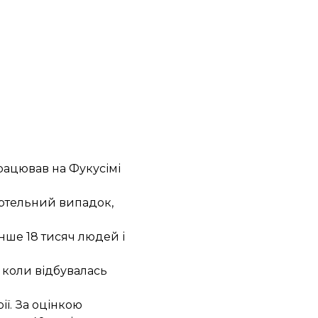
працював на Фукусімі
ертельний випадок,
нше 18 тисяч людей і
 коли відбувалась
ії. За оцінкою