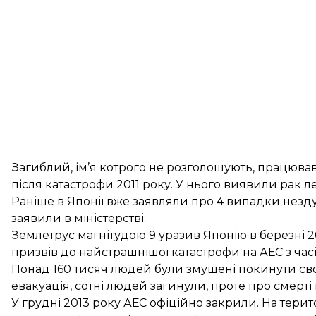
Загиблий, ім’я котрого не розголошують, працював
після катастрофи 2011 року. У нього виявили рак ле
Раніше в Японії вже заявляли про 4 випадки незд
заявили в міністерстві.
Землетрус магнітудою 9 уразив Японію в березні 
призвів до найстрашнішої катастрофи на АЕС з часі
Понад 160 тисяч людей були змушені покинути свої
евакуація, сотні людей загинули, проте про смерті 
У грудні 2013 року АЕС офіційно закрили. На територ