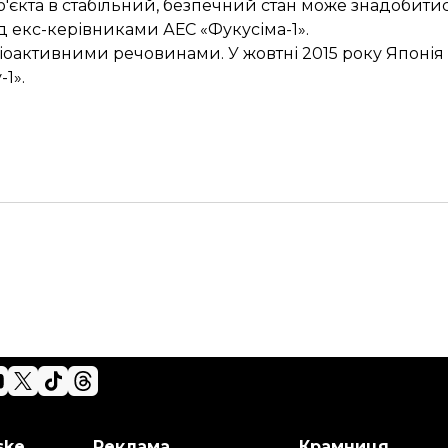
єкта в стабільний, безпечний стан може знадобитися
 екс-керівниками АЕС «Фукусіма-1».
адіоактивними речовинами. У жовтні 2015 року Японі
-1»
.
ske
Реклама
Крамниця