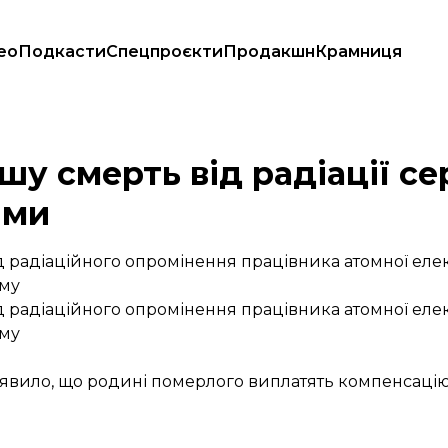
ео
Подкасти
Спецпроєкти
Продакшн
Крамниця
С Фукусіми
шу смерть від радіації с
іми
 радіаційного опромінення працівника атомної елек
ому
 радіаційного опромінення працівника атомної елек
ому
 заявило, що родині померлого виплатять компенсацію