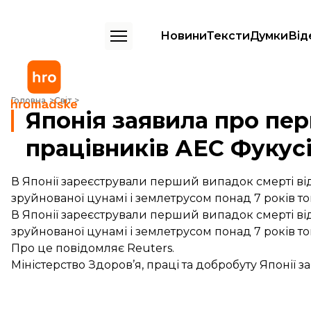
Новини
Тексти
Думки
Від
Японія заявила про першу смерть від радіації серед працівників АЕ
Головна
Світ
Японія заявила про пер
працівників АЕС Фукус
В Японії зареєстрували перший випадок смерті від
зруйнованої цунамі і землетрусом понад 7 років т
В Японії зареєстрували перший випадок смерті від
зруйнованої цунамі і землетрусом понад 7 років т
Про це
повідомляє
Reuters.
Міністерство Здоров’я, праці та добробуту Японії