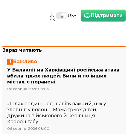
Підтримати
UK
Зараз читають
Важливо
У Балаклії на Харківщині російська атака
вбила трьох людей. Били й по інших
містах, є поранені
06 серпня 2026 08:04
«Шлях родин іноді навіть важчий, ніж у
хлопців у полоні». Мама трьох дітей,
дружина військового й керівниця
Коордштабу
06 серпня 2026 08:00