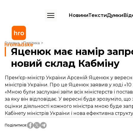
Новини
Тексти
Думки
Від
Яценюк має намір запропонувати у вересні новий склад Кабміну
Головна
Політика
Яценюк має намір запр
новий склад Кабміну
Прем'єр-міністр України Арсеній Яценюк у вересні
міністрів України. Про це Яценюк заявив у ході «10
«Мною були заслухані звіти всіх міністерств і постав
за яку він відповідає. У вересні буде зрозуміло, щ
оцінки діяльності кожного міністра мною буде за
Кабінету міністрів України і нова ефективна структ
Поділитися
: