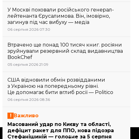
У Москві поховали російського генерал-
лейтенанта Єрусалимова. Він, імовірно,
загинув під час вибуху — медіа
06 серпня 2026 07:30
Втрачено ще понад 100 тисяч книг. росіяни
зруйнували резервний склад видавництва
BookChef
05 серпня 2026 21:09
США відновили обмін розвідданими
з Україною на попередньому рівні.
Це допомагає бити вглиб росії — Politico
06 серпня 2026 08:36
Важливо
Масований удар по Києву та області,
дефіцит ракет для ППО, нова підозра
Підтримати
Стефанішиній — головне за 5 серпня