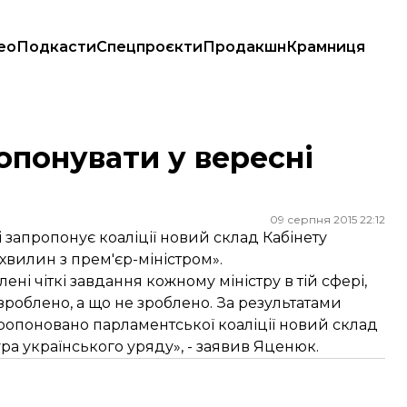
ео
Подкасти
Спецпроєкти
Продакшн
Крамниця
опонувати у вересні
09 серпня 2015 22:12
 запропонує коаліції новий склад Кабінету
 хвилин з прем'єр-міністром».
лені чіткі завдання кожному міністру в тій сфері,
о зроблено, а що не зроблено. За результатами
пропоновано парламентської коаліції новий склад
ура українського уряду», - заявив Яценюк.