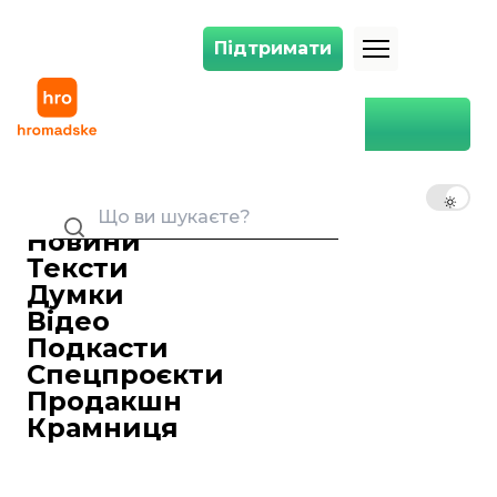
Підтримати
Підтримати
Єдиною вимогою протестувальників у Молдові є дострокові вибори
Головна
Єдиною вимогою
протестувальників у Молдові
UK
EN
RU
є дострокові вибори –
журналістка
Новини
22 січня 2016 00:02
Тексти
Учасники акції протесту в Молдові
Думки
вимагають терміново провести
Відео
дострокові вибори уряду. Спікер
Подкасти
парламенту країни Андріан Канду
Спецпроєкти
пообіцяв 22 грудня озвучити офіційну
Продакшн
відповідь влади.
Крамниця
Про це в ефірі Громадського
повідомила молдовська журналістка
Наталія Морарь.