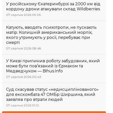
У російському Єкатеринбурзі за 2000 км від
кордону дрони атакували склад Wildberries
07 серпня 2026 09:05
Катують, вводять психотропи, не пускають
матір. Колишній американський морпіх,
якого утримують у росії, перебуває при
смерті
07 серпня 2026 08:48
У Києві припинив роботу забудовник, який
може бути пов’язаний із Єрмаком та
Медведчуком — Bihus.Info
07 серпня 2026 00:43
Суд скасував статус «недисциплінованого»
для екскомбата 47 ОМБр Ширшина, який
заявляв про втрати людей
07 серпня 2026 10:12