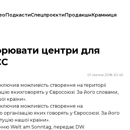
ео
Подкасти
Спецпроєкти
Продакшн
Крамниця
С
орювати центри для
ЄС
01 липня 2018 20:45
иключив можливість створення на території
ацію якихговорять у Євросоюзі. За його словами,
ої країни».
виключив можливість створення на
о організацію яких говорять у Євросоюзі. За його
туцію нашої країни».
анню Welt am Sonntag,
передає
DW.