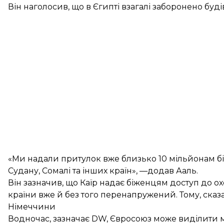
Він наголосив, що в Єгипті взагалі заборонено буді
«Ми надали притулок вже близько 10 мільйонам біже
Судану, Сомалі та інших країн», —додав Ааль.
Він зазначив, що Каїр надає біженцям доступ до ох
країни вже й без того перенапружений. Тому, сказа
Німеччини
Водночас, зазначає DW, Євросоюз може виділити м