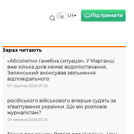
Підтримати
UK
Зараз читають
«Абсолютно ганебна ситуація». У Марганці
вже кілька днів немає водопостачання,
Зеленський анонсував звільнення
відповідального
07 серпня 2026 07:25
російського військового вперше судять за
зґвалтування українки. Що він розповів
журналістам?
07 серпня 2026 00:13