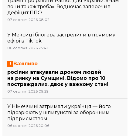
Трамп про ракети Patriot для України: «Нам
вони також треба». Водночас заперечив
дефіцит ППО
07 серпня 2026 08:02
У Мексиці блогера застрелили в прямому
ефірі в TikTok
06 серпня 2026 23:43
Важливо
росіяни атакували дроном людей
на ринку на Сумщині. Відомо про 10
постраждалих, двоє у важкому стані
07 серпня 2026 09:29
У Німеччині затримали українця — його
підозрюють у шпигунстві за оборонним
підприємством
06 серпня 2026 20:06