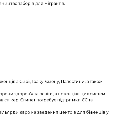
вництво таборів для мігрантів.
нців з Сирії, Іраку, Ємену, Палестини, а також
орони здоров'я та освіти, а потенціал цих систем
в спікер, Єгипет потребує підтримки ЄС та
ільярди євро на зведення центрів для біженців у