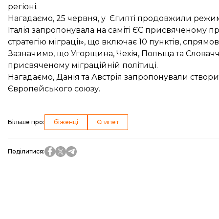
регіоні.
Нагадаємо, 25 червня, у Єгипті
продовжили режим
Італія запропонувала на саміті ЄС присвяченому п
стратегію міграції»
, що включає 10 пунктів, спрямо
Зазначимо, що Угорщина, Чехія, Польща та Слова
присвяченому міграційній політиці.
Нагадаємо, Данія та Австрія
запропонували створи
Європейського союзу.
Більше про
:
біженці
Єгипет
Поділитися
: