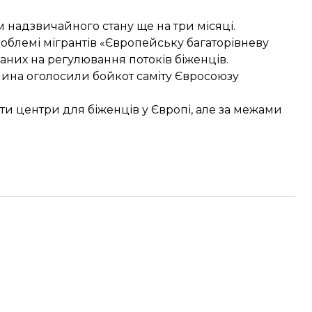
 надзвичайного
стану ще на три місяці.
роблемі мігрантів
«Європейську багаторівневу
ваних на регулювання потоків біженців.
ччина
оголосили бойкот
саміту Євросоюзу
ти центри для біженців
у Європі, але за межами