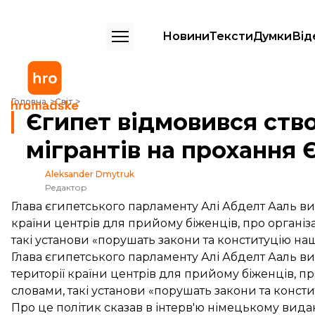
Новини
Тексти
Думки
Від
Єгипет відмовився створювати центри для мігрантів на прохання Є
Головна
Світ
Єгипет відмовився ств
мігрантів на прохання 
Aleksander Dmytruk
Редактор
Глава єгипетського парламенту Алі Абделт Ааль в
країни центрів для прийому біженців, про організ
такі установи «порушать закони та конституцію наш
Глава єгипетського парламенту Алі Абделт Ааль 
території країни центрів для прийому біженців, пр
словами, такі установи «порушать закони та консти
Про це політик сказав в інтерв'ю німецькому вид