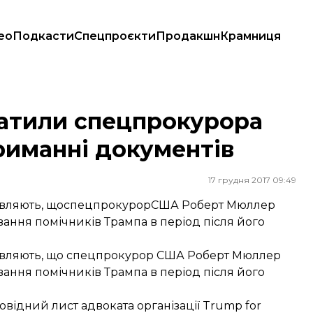
ео
Подкасти
Спецпроєкти
Продакшн
Крамниця
риманні документів
атили спецпрокурора
риманні документів
17 грудня 2017 09:49
аявляють, щоспецпрокурорСША Роберт Мюллер
ання помічників Трампа в період після його
являють, що спецпрокурор США Роберт Мюллер
ання помічників Трампа в період після його
відний лист адвоката організації Trump for