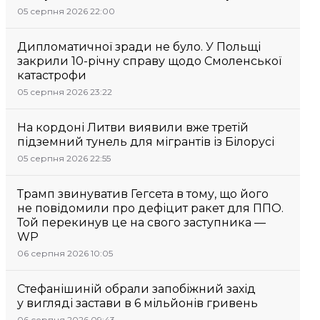
05 серпня 2026 22:00
Дипломатичної зради не було. У Польщі
закрили 10-річну справу щодо Смоленської
катастрофи
05 серпня 2026 23:22
На кордоні Литви виявили вже третій
підземний тунель для мігрантів із Білорусі
05 серпня 2026 22:55
Трамп звинуватив Гегсета в тому, що його
не повідомили про дефіцит ракет для ППО.
Той перекинув це на свого заступника —
WP
06 серпня 2026 10:05
Стефанішиній обрали запобіжний захід
у вигляді застави в 6 мільйонів гривень
06 серпня 2026 09:43