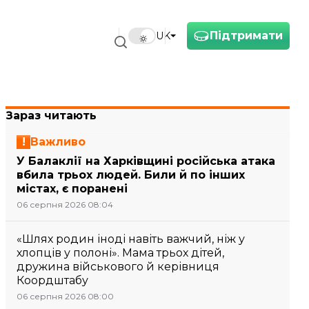
Підтримати
UK
Зараз читають
Важливо
У Балаклії на Харківщині російська атака
вбила трьох людей. Били й по інших
містах, є поранені
06 серпня 2026 08:04
«Шлях родин іноді навіть важчий, ніж у
хлопців у полоні». Мама трьох дітей,
дружина військового й керівниця
Коордштабу
06 серпня 2026 08:00