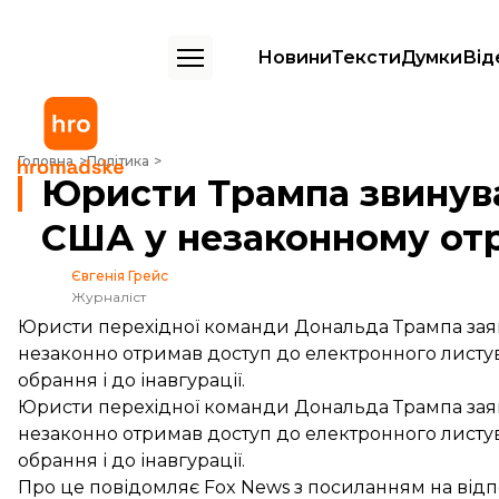
Новини
Тексти
Думки
Від
Юристи Трампа звинуватили спецпрокурора США у незаконному от
Головна
Політика
Юристи Трампа звинув
США у незаконному от
Євгенія Грейс
Журналіст
Юристи перехідної команди Дональда Трампа з
незаконно отримав доступ до електронного листув
обрання і до інавгурації.
Юристи перехідної команди Дональда Трампа за
незаконно отримав доступ до електронного листув
обрання і до інавгурації.
Про це
повідомляє
Fox News з посиланням на відпо