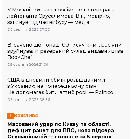
У Москві поховали російського генерал-
лейтенанта Єрусалимова. Він, імовірно,
загинув під час вибуху — медіа
06 серпня 2026 07:30
Втрачено ще понад 100 тисяч книг. росіяни
зруйнували резервний склад видавництва
BookChef
05 серпня 2026 21:09
США відновили обмін розвідданими
з Україною на попередньому рівні.
Це допомагає бити вглиб росії — Politico
06 серпня 2026 08:36
Важливо
Масований удар по Києву та області,
дефіцит ракет для ППО, нова підозра
Стефанішиній — головне за 5 серпня