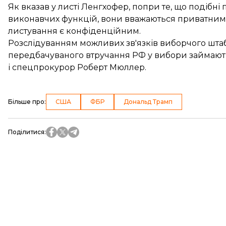
Як вказав у листі Ленгхофер, попри те, що подібні
виконавчих функцій, вони вважаються приватним
листування є конфіденційним.
Розслідуванням можливих зв'язків виборчого штаб
передбачуваного втручання РФ у вибори займают
і спецпрокурор Роберт Мюллер.
Більше про
:
США
ФБР
Дональд Трамп
Поділитися
: