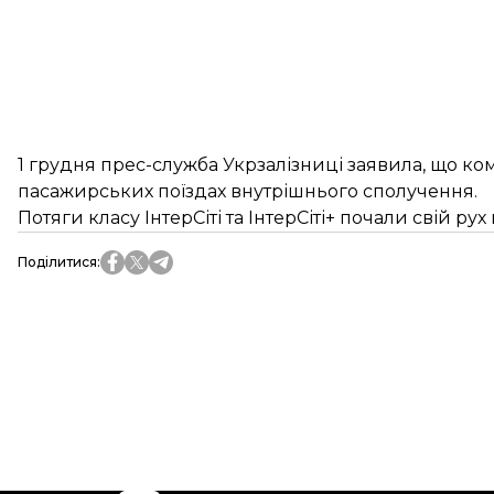
1 грудня прес-служба Укрзалізниці
заявила
, що ко
пасажирських поїздах внутрішнього сполучення.
Потяги класу ІнтерСіті та ІнтерСіті+ почали свій рух
Поділитися
: