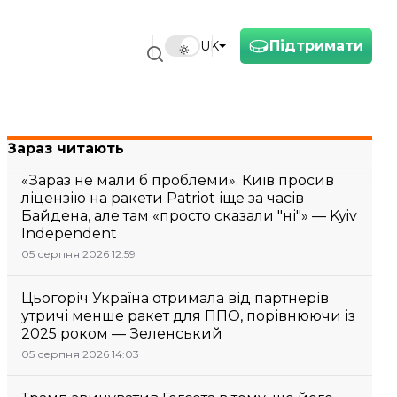
Підтримати
UK
Зараз читають
«Зараз не мали б проблеми». Київ просив
ліцензію на ракети Patriot іще за часів
Байдена, але там «просто сказали "ні"» — Kyiv
Independent
05 серпня 2026 12:59
Цьогоріч Україна отримала від партнерів
утричі менше ракет для ППО, порівнюючи із
2025 роком — Зеленський
05 серпня 2026 14:03