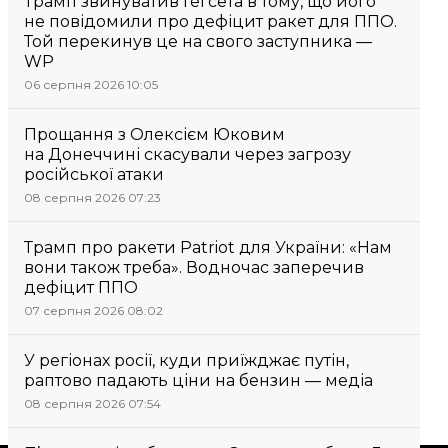
Трамп звинуватив Гегсета в тому, що його
не повідомили про дефіцит ракет для ППО.
Той перекинув це на свого заступника —
WP
06 серпня 2026 10:05
Прощання з Олексієм Юковим
на Донеччині скасували через загрозу
російської атаки
08 серпня 2026 07:23
Трамп про ракети Patriot для України: «Нам
вони також треба». Водночас заперечив
дефіцит ППО
07 серпня 2026 08:02
У регіонах росії, куди приїжджає путін,
раптово падають ціни на бензин — медіа
08 серпня 2026 07:54