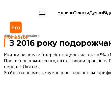
Новини
Тексти
Думки
Від
З 2016 року подорожчають квитки на Інтерсіті
Головна
Лайфстайл
З 2016 року подорожчаю
Квитки на потяги Інтерсіті+ подорожчають на 5% з 1
Про це повідомив сьогодні в.о. голови правління
передає
Ліга.net.
За його словами, це зумовлене зростанням тарифів