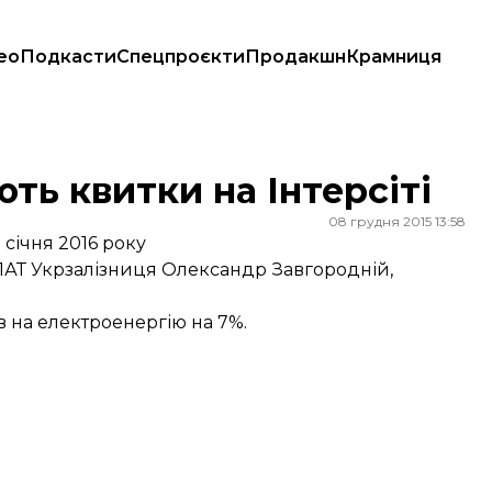
ео
Подкасти
Спецпроєкти
Продакшн
Крамниця
ть квитки на Інтерсіті
08 грудня 2015 13:58
 січня 2016 року
 ПАТ Укрзалізниця Олександр Завгородній,
 на електроенергію на 7%.